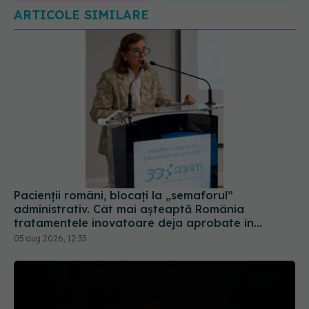
ARTICOLE SIMILARE
Pacienții români, blocați la „semaforul”
administrativ. Cât mai așteaptă România
tratamentele inovatoare deja aprobate în
Europa
05 aug 2026, 12:33