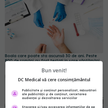
Boala care poate sta ascunsă 30 de ani. Peste
800 de români au fost testați în șase săptămâni
27 iul 2026, 15:00
Bun venit!
DC Medical vă cere consimțământul
Publicitate și conținut personalizat, măsurători
ale publicității și de conținut, cercetarea
audienței și dezvoltarea serviciilor
Stocarea și/sau accesarea informațiilor de pe