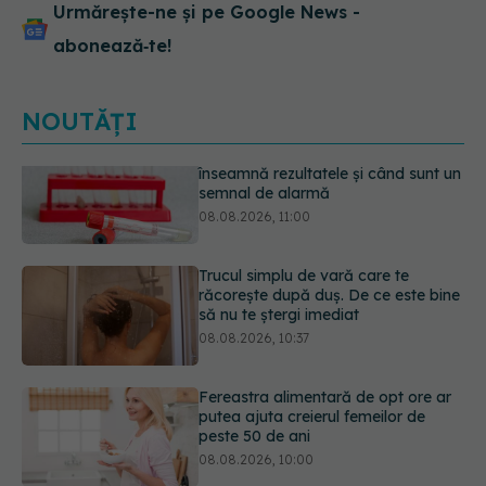
Urmărește-ne și pe Google News -
abonează‑te!
NOUTĂȚI
Trucul simplu de vară care te
răcorește după duș. De ce este bine
să nu te ștergi imediat
08.08.2026, 10:37
Fereastra alimentară de opt ore ar
putea ajuta creierul femeilor de
peste 50 de ani
08.08.2026, 10:00
Ceaiul care ajută organismul să
lupte cu inflamația. Poate regla
glicemia și colesterolul