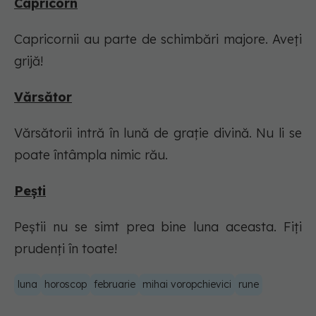
Capricorn
Capricornii au parte de schimbări majore. Aveți
grijă!
Vărsător
Vărsătorii intră în lună de grație divină. Nu li se
poate întâmpla nimic rău.
Peşti
Peștii nu se simt prea bine luna aceasta. Fiți
prudenți în toate!
luna
horoscop
februarie
mihai voropchievici
rune