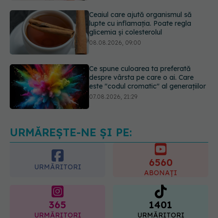
08.08.2026, 09:00
Ce spune culoarea ta preferată
despre vârsta pe care o ai. Care
este "codul cromatic" al generațiilor
07.08.2026, 21:29
Analiza de sânge AST (SGOT): ce
înseamnă rezultatele și când sunt un
semnal de alarmă
08.08.2026, 11:00
URMĂREȘTE-NE ȘI PE:
6560
URMĂRITORI
ABONAȚI
365
1401
URMĂRITORI
URMĂRITORI