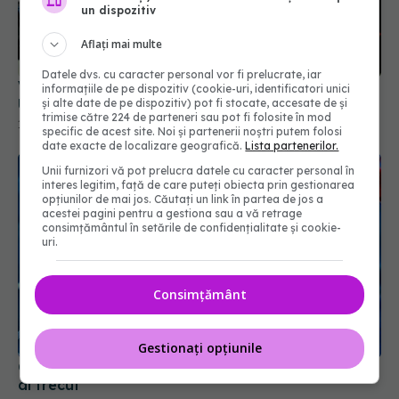
un dispozitiv
Aflați mai multe
Datele dvs. cu caracter personal vor fi prelucrate, iar
Val de angajări în spitalele și instituțiile din țară.
informațiile de pe dispozitiv (cookie-uri, identificatori unici
Unde se caută asistenți medicali și brancardieri
și alte date de pe dispozitiv) pot fi stocate, accesate de și
trimise către 224 de parteneri sau pot fi folosite în mod
10 iul 2026, 08:51
specific de acest site. Noi și partenerii noștri putem folosi
date exacte de localizare geografică.
Lista partenerilor.
Unii furnizori vă pot prelucra datele cu caracter personal în
interes legitim, față de care puteți obiecta prin gestionarea
opțiunilor de mai jos. Căutați un link în partea de jos a
acestei pagini pentru a gestiona sau a vă retrage
consimțământul în setările de confidențialitate și cookie-
uri.
Consimțământ
Gestionați opțiunile
Cum își amintește organismul de bolile prin care
ai trecut