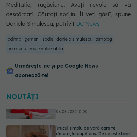
Meditație, rugăciune. Aveți nevoie să vă
descărcați. Căutați sprijin. Îl veți găsi”, spune
Daniela Simulescu, potrivit
DC News
.
odihna
gemeni
zodie
daniela simulescu
astrolog
horosocp
zodie vulnerabila
Urmărește-ne și pe Google News -
abonează‑te!
NOUTĂȚI
Trucul simplu de vară care te
răcorește după duș. De ce este bine
să nu te ștergi imediat
08.08.2026, 10:37