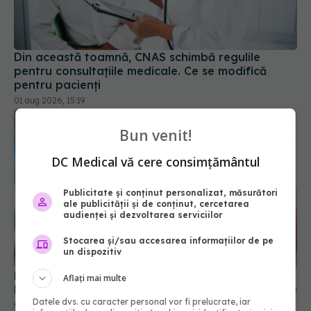
Din această toamnă, CNAS schimbă regulile
pentru consultațiile medicale. Ce se modifică
pentru pacienți
01 aug 2026, 15:19
Bun venit!
DC Medical vă cere consimțământul
Publicitate și conținut personalizat, măsurători
ale publicității și de conținut, cercetarea
audienței și dezvoltarea serviciilor
Stocarea și/sau accesarea informațiilor de pe
un dispozitiv
Pas important pentru medicina românească.
Aflați mai multe
Miercurea-Ciuc, rețea internațională de oncologie
alături de mari rețele europene
Datele dvs. cu caracter personal vor fi prelucrate, iar
14 iul 2026, 19:53