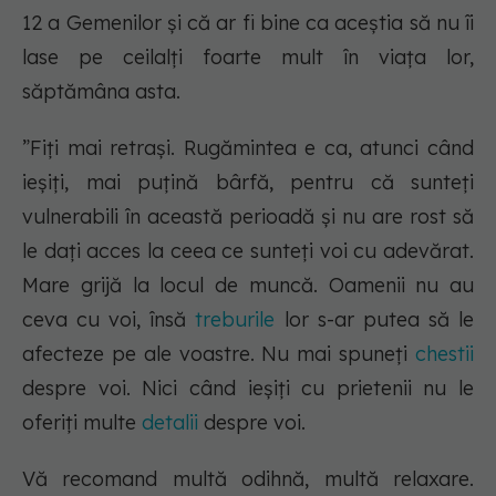
12 a Gemenilor și că ar fi bine ca aceștia să nu îi
lase pe ceilalți foarte mult în viața lor,
săptămâna asta.
”Fiți mai retrași. Rugămintea e ca, atunci când
ieșiți, mai puțină bârfă, pentru că sunteți
vulnerabili în această perioadă și nu are rost să
le dați acces la ceea ce sunteți voi cu adevărat.
Mare grijă la locul de muncă. Oamenii nu au
ceva cu voi, însă
treburile
lor s-ar putea să le
afecteze pe ale voastre. Nu mai spuneți
chestii
despre voi. Nici când ieșiți cu prietenii nu le
oferiți multe
detalii
despre voi.
Vă recomand multă odihnă, multă relaxare.