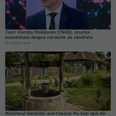
Conf. Horațiu Moldovan (CNAS), anunțul
momentului despre cardurile de sănătate
15 iul 2026, 16:54
Ministerul Sănătății avertizează: Nu beți apă din
fântâni după inundații! Riscul de îmbolnăvire este