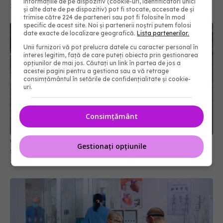
informațiile de pe dispozitiv (cookie-uri, identificatori unici
și alte date de pe dispozitiv) pot fi stocate, accesate de și
trimise către 224 de parteneri sau pot fi folosite în mod
specific de acest site. Noi și partenerii noștri putem folosi
date exacte de localizare geografică.
Lista partenerilor.
Unii furnizori vă pot prelucra datele cu caracter personal în
interes legitim, față de care puteți obiecta prin gestionarea
opțiunilor de mai jos. Căutați un link în partea de jos a
acestei pagini pentru a gestiona sau a vă retrage
consimțământul în setările de confidențialitate și cookie-
uri.
Consimțământ
Canicula, risc major pentru bolnavii cronici. Cine
sunt pacienții cei mai vulnerabili
Gestionați opțiunile
28 iun 2026, 14:14