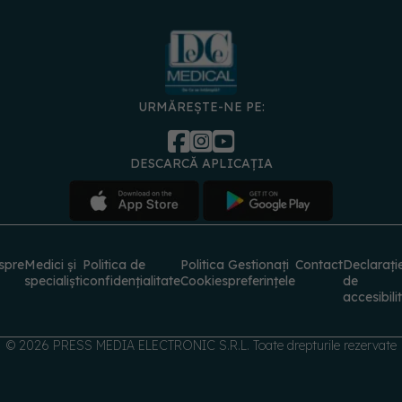
URMĂREȘTE-NE PE:
DESCARCĂ APLICAȚIA
spre
Medici și
Politica de
Politica
Gestionați
Contact
Declarați
specialiști
confidențialitate
Cookies
preferințele
de
accesibili
© 2026 PRESS MEDIA ELECTRONIC S.R.L. Toate drepturile rezervate