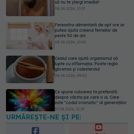
Fereastra alimentară de opt ore ar
putea ajuta creierul femeilor de
peste 50 de ani
08.08.2026, 10:00
Ceaiul care ajută organismul să
lupte cu inflamația. Poate regla
glicemia și colesterolul
08.08.2026, 09:00
Ce spune culoarea ta preferată
despre vârsta pe care o ai. Care
este "codul cromatic" al generațiilor
07.08.2026, 21:29
URMĂREȘTE-NE ȘI PE:
Analiza de sânge AST (SGOT): ce
înseamnă rezultatele și când sunt un
semnal de alarmă
6560
08.08.2026, 11:00
URMĂRITORI