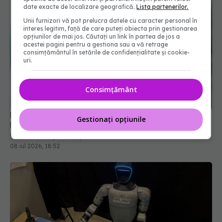
date exacte de localizare geografică.
Lista partenerilor.
Unii furnizori vă pot prelucra datele cu caracter personal în
interes legitim, față de care puteți obiecta prin gestionarea
opțiunilor de mai jos. Căutați un link în partea de jos a
acestei pagini pentru a gestiona sau a vă retrage
consimțământul în setările de confidențialitate și cookie-
uri.
Consimțământ
Prețuri noi și reguli schimbate la medicamente.
Gestionați opțiunile
Planul CNAS pentru alinierea la modelele din
Germania și Franța
08 iul 2026, 18:52