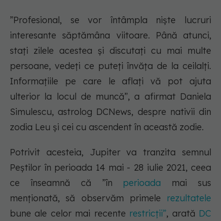
”Profesional, se vor întâmpla nişte lucruri
interesante săptămâna viitoare. Până atunci,
staţi zilele acestea şi discutaţi cu mai multe
persoane, vedeţi ce puteţi învăţa de la ceilalţi.
Informaţiile pe care le aflaţi vă pot ajuta
ulterior la locul de muncă”, a afirmat Daniela
Simulescu, astrolog DCNews, despre nativii din
zodia Leu și cei cu ascendent în această zodie.
Potrivit acesteia, Jupiter va tranzita semnul
Peștilor în perioada 14 mai - 28 iulie 2021, ceea
ce înseamnă că ”în
perioada
mai sus
menționată, să observăm primele
rezultatele
bune ale celor mai recente
restricții”
, arată
DC