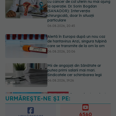
Alertă în Europa după un nou caz
de hantavirus Anzi, singura tulpină
care se transmite de la om la om
06.08.2026, 20:06
Mii de angajați din Sănătate ar
putea primi salarii mai mari.
Sindicatele cer schimbarea legii
06.08.2026, 19:26
EXCLUSIV
Cancerele ginecologice
care pot fi tratate fără operație. Dr.
Sorin Bogdan (SANADOR): Chirurgia
este indicată doar punctual, pentru
anumite categorii de paciente
06.08.2026, 19:05
URMĂREȘTE-NE ȘI PE:
EXCLUSIV
Brahiterapie vs
radioterapie externă în cancerul
ginecologic. Dr. Sorin Bogdan
6560
(SANADOR) explică diferența și