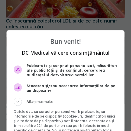
Ce înseamnă colesterol LDL și de ce este numit
colesterolul rău
18 iul 2026, 13:00
Bun venit!
DC Medical vă cere consimțământul
Publicitate și conținut personalizat, măsurători
ale publicității și de conținut, cercetarea
audienței și dezvoltarea serviciilor
Stocarea și/sau accesarea informațiilor de pe
un dispozitiv
Aflați mai multe
Colebil și Panzcebil, blocate temporar în farmacii.
Datele dvs. cu caracter personal vor fi prelucrate, iar
ANMDMR explică de ce a luat măsura
informațiile de pe dispozitiv (cookie-uri, identificatori unici
06 aug 2026, 16:37
și alte date de pe dispozitiv) pot fi stocate, accesate de și
trimise către 224 de parteneri sau pot fi folosite în mod
specific de acest site. Noi și partenerii noștri putem folosi