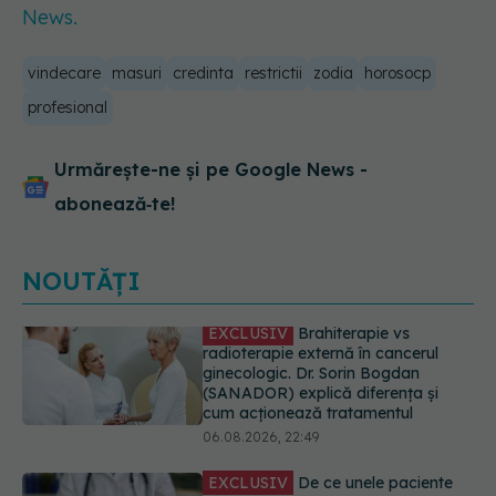
News.
vindecare
masuri
credinta
restrictii
zodia
horosocp
profesional
Urmărește-ne și pe Google News -
abonează‑te!
NOUTĂȚI
EXCLUSIV
De ce unele paciente
cu cancer de col uterin nu mai ajung
la operație. Dr. Sorin Bogdan
(SANADOR): Intervenția
chirurgicală, doar în situații
particulare
06.08.2026, 20:45