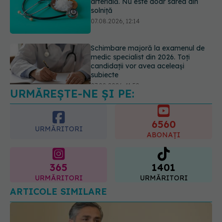
medic specialist din 2026. Toți
candidații vor avea aceleași
subiecte
07.08.2026, 11:52
Cât durează simptomele
menopauzei?
07.08.2026, 15:14
URMĂREȘTE-NE ȘI PE:
6560
URMĂRITORI
ABONAȚI
365
1401
URMĂRITORI
URMĂRITORI
ARTICOLE SIMILARE