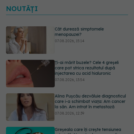
NOUTĂȚI
Ți-ai mărit buzele? Cele 4 greșeli
care pot strica rezultatul după
injectarea cu acid hialuronic
07.08.2026, 13:54
Alina Pușcău dezvăluie diagnosticul
care i-a schimbat viața: Am cancer
la sân. Am intrat în metastază
07.08.2026, 12:39
Greșeala care îți crește tensiunea
arterială. Nu este doar sarea din
solniță
07.08.2026, 12:14
Schimbare majoră la examenul de