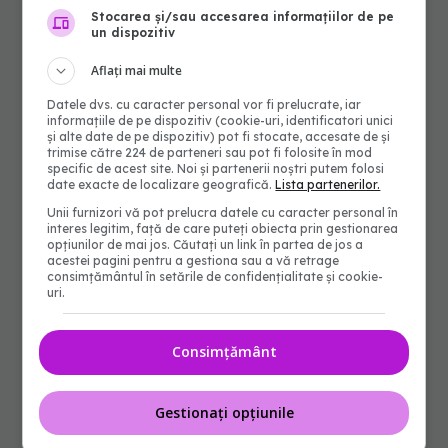
Stocarea și/sau accesarea informațiilor de pe
un dispozitiv
Aflați mai multe
Datele dvs. cu caracter personal vor fi prelucrate, iar
informațiile de pe dispozitiv (cookie-uri, identificatori unici
și alte date de pe dispozitiv) pot fi stocate, accesate de și
trimise către 224 de parteneri sau pot fi folosite în mod
specific de acest site. Noi și partenerii noștri putem folosi
date exacte de localizare geografică.
Lista partenerilor.
Unii furnizori vă pot prelucra datele cu caracter personal în
interes legitim, față de care puteți obiecta prin gestionarea
opțiunilor de mai jos. Căutați un link în partea de jos a
acestei pagini pentru a gestiona sau a vă retrage
consimțământul în setările de confidențialitate și cookie-
uri.
Consimțământ
Gestionați opțiunile