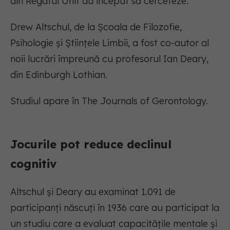
din Regatul Unit au început să cerceteze.
Drew Altschul, de la Școala de Filozofie,
Psihologie și Științele Limbii, a fost co-autor al
noii lucrări împreună cu profesorul Ian Deary,
din Edinburgh Lothian.
Studiul apare în The Journals of Gerontology.
Jocurile pot reduce declinul
cognitiv
Altschul și Deary au examinat 1.091 de
participanți născuți în 1936 care au participat la
un studiu care a evaluat capacitățile mentale și