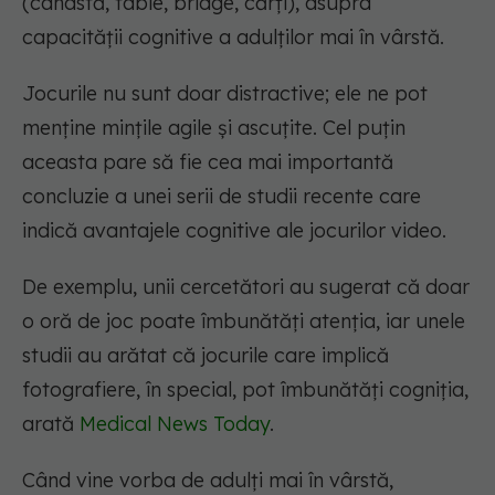
(canastă, table, bridge, cărți), asupra
capacității cognitive a adulților mai în vârstă.
Jocurile nu sunt doar distractive; ele ne pot
menține mințile agile și ascuțite. Cel puțin
aceasta pare să fie cea mai importantă
concluzie a unei serii de studii recente care
indică avantajele cognitive ale jocurilor video.
De exemplu, unii cercetători au sugerat că doar
o oră de joc poate îmbunătăți atenția, iar unele
studii au arătat că jocurile care implică
fotografiere, în special, pot îmbunătăți cogniția,
arată
Medical News Today
.
Când vine vorba de adulți mai în vârstă,