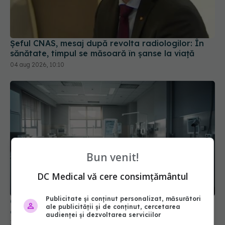
Șeful CNAS, mesaj după revolta radiologilor: În
sănătate, timpul se măsoară în șanse la viață
04 aug 2026, 10:10
Bun venit!
DC Medical vă cere consimțământul
Publicitate și conținut personalizat, măsurători
Cseke Attila, anunț de ultimă oră despre spitalele
ale publicității și de conținut, cercetarea
din țară
audienței și dezvoltarea serviciilor
31 iul 2026, 10:31