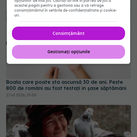
opțiunilor de mai jos. Căutați un link în partea de jos a
acestei pagini pentru a gestiona sau a vă retrage
consimțământul în setările de confidențialitate și cookie-
uri.
Consimțământ
Gestionați opțiunile
Boala care poate sta ascunsă 30 de ani. Peste
800 de români au fost testați în șase săptămâni
27 iul 2026, 15:00