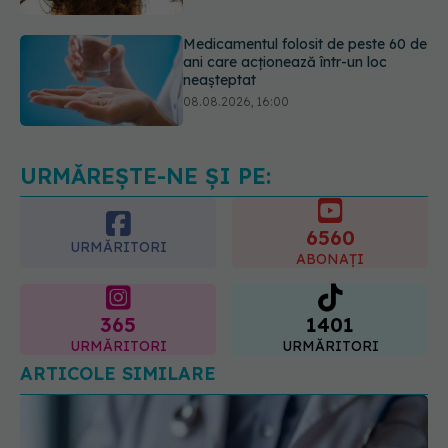
neașteptat
08.08.2026, 16:00
Transpirații nocturne: semnul ignorat
care poate ascunde probleme
serioase de sănătate
08.08.2026, 20:00
URMĂREȘTE-NE ȘI PE:
6560
URMĂRITORI
ABONAȚI
365
1401
URMĂRITORI
URMĂRITORI
ARTICOLE SIMILARE