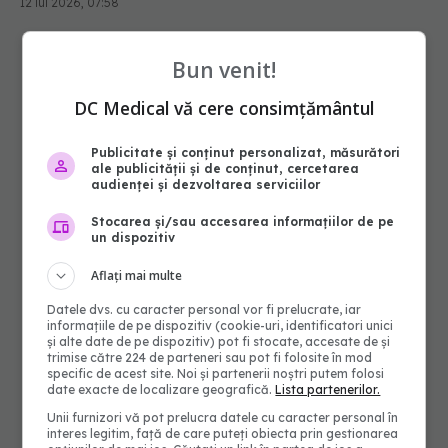
12 iul 2026, 07:58
Bun venit!
DC Medical vă cere consimțământul
Publicitate și conținut personalizat, măsurători
ale publicității și de conținut, cercetarea
audienței și dezvoltarea serviciilor
Stocarea și/sau accesarea informațiilor de pe
un dispozitiv
Aflați mai multe
Datele dvs. cu caracter personal vor fi prelucrate, iar
informațiile de pe dispozitiv (cookie-uri, identificatori unici
și alte date de pe dispozitiv) pot fi stocate, accesate de și
trimise către 224 de parteneri sau pot fi folosite în mod
specific de acest site. Noi și partenerii noștri putem folosi
date exacte de localizare geografică.
Lista partenerilor.
Unii furnizori vă pot prelucra datele cu caracter personal în
interes legitim, față de care puteți obiecta prin gestionarea