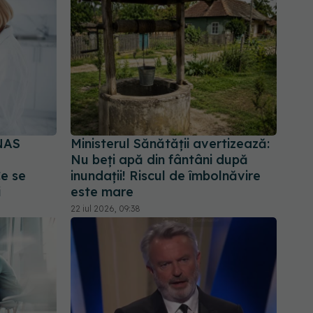
NAS
Ministerul Sănătății avertizează:
Nu beți apă din fântâni după
Ce se
inundații! Riscul de îmbolnăvire
i
este mare
22 iul 2026, 09:38