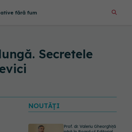
native fără fum
lungă. Secretele
evici
NOUTĂȚI
Prof. dr. Valeriu Gheorghiță
intră în Board-ul Editorial