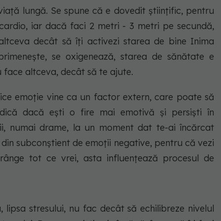
ață lungă. Se spune că e dovedit științific, pentru
ardio, iar dacă faci 2 metri - 3 metri pe secundă,
altceva decât să îți activezi starea de bine Inima
primenește, se oxigenează, starea de sănătate e
u face altceva, decât să te ajute.
rice emoție vine ca un factor extern, care poate să
adică dacă ești o fire mai emotivă și persiști în
ii, numai drame, la un moment dat te-ai încărcat
ți din subconștient de emoții negative, pentru că vezi
strânge tot ce vrei, asta influențează procesul de
 lipsa stresului, nu fac decât să echilibreze nivelul