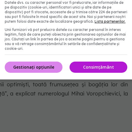
Datele dvs. cu caracter personal vor fi prelucrate, iar informațiile de
uferință. Este satisfacția că și tu ai contribuit cu
pe dispozitiv (cookie-uri, identificatori unici și alte date de pe
dispozitiv) pot fi stocate, accesate de și trimise către 224 de parteneri
e.
sau pot fi folosite în mod specific de acest site. Noi și partenerii noștri
putem folosi date exacte de localizare geografică.
Lista partenerilor.
Unii furnizori vă pot prelucra datele cu caracter personal în interes
legitim, față de care puteți obiecta prin gestionarea opțiunilor de mai
jos. Căutați un link în partea de jos a acestei pagini pentru a gestiona
ume, acele legume nepregătite prin foc, îi dăm
sau a vă retrage consimțământul în setările de confidențialitate și
cookie-uri.
e, de care are nevoie. Paharul de vin roșu te ajută,
ajută la orice.
Gestionați opțiunile
Consimțământ
 greutăți ai trece. Optimismul este pilula fericirii și
i optimiști, toată frumusețea și bogăția lor din
ță”, a explicat numerologul Mihai Voropchievici, la