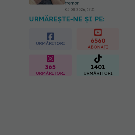
tremor
05.08.2026, 17:31
URMĂREȘTE-NE ȘI PE:
Gabriela Cristea, manifest
pentru respect și
acceptare: Corpul
fiecăruia spune o poveste
6560
URMĂRITORI
05.08.2026, 21:23
ABONAȚI
365
1401
URMĂRITORI
URMĂRITORI