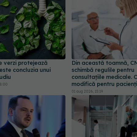
 verzi protejează
Din această toamnă, C
este concluzia unui
schimbă regulile pentru
udiu
consultațiile medicale. 
modifică pentru pacienț
18:00
01 aug 2026, 15:19