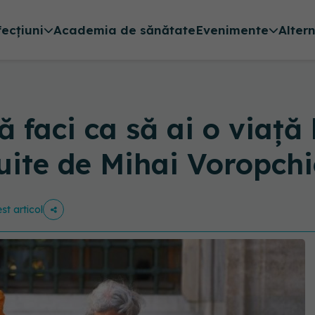
fecțiuni
Academia de sănătate
Evenimente
Alter
faci ca să ai o viață 
uite de Mihai Voropchi
st articol