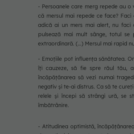
- Persoanele care merg repede au o vi
că mersul mai repede ce face? Faci c
adică ai un mers mai alert, nu faci 
pulsează mai mult sânge, totul se 
extraordinară. (...) Mersul mai rapid n
- Emoțiile pot influența sănătatea. O
îți cauzeze, să fie spre răul tău, 
încăpățânarea să vezi numai traged
negativ și te-ai distrus. Ca să te cure
relele și începi să strângi ură, se 
îmbătrânire.
- Atitudinea optimistă, încăpățânarea,