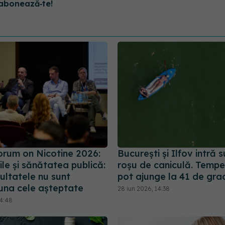
abonează‑te!
orum on Nicotine 2026:
București și Ilfov intră 
iile și sănătatea publică:
roșu de caniculă. Tempe
ultatele nu sunt
pot ajunge la 41 de gra
una cele așteptate
28 iun 2026, 14:38
14:48