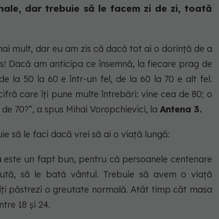
ale, dar trebuie să le facem zi de zi, toată
ai mult, dar eu am zis că dacă tot ai o dorință de a
olos! Dacă am anticipa ce însemnă, la fiecare prag de
 la 50 la 60 e într-un fel, de la 60 la 70 e alt fel.
ifră care îți pune multe întrebări: vine cea de 80; o
de 70?”, a spus Mihai Voropchievici, la
Antena 3.
uie să le faci dacă vrei să ai o viață lungă:
sta este un fapt bun, pentru că persoanele centenare
ută, să le bată vântul. Trebuie să avem o viață
ă îți păstrezi o greutate normală. Atât timp cât masa
tre 18 și 24.