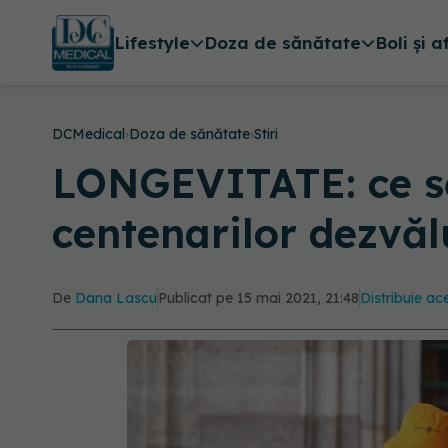
Lifestyle
Doza de sănătate
Boli și a
DCMedical
›
Doza de sănătate
›
Stiri
LONGEVITATE: ce să 
centenarilor dezvăl
De
Dana Lascu
Publicat pe 15 mai 2021, 21:48
Distribuie ace