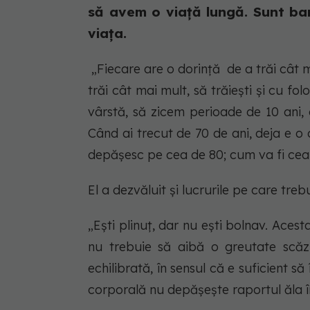
să avem o viață lungă. Sunt ban
viața.
„Fiecare are o dorință de a trăi cât m
trăi cât mai mult, să trăiești și cu f
vârstă, să zicem perioade de 10 ani, de
Când ai trecut de 70 de ani, deja e o c
depășesc pe cea de 80; cum va fi cea 
El a dezvăluit și lucrurile pe care treb
„Ești plinuț, dar nu ești bolnav. Ace
nu trebuie să aibă o greutate scăz
echilibrată, în sensul că e suficient s
corporală nu depășește raportul ăla în