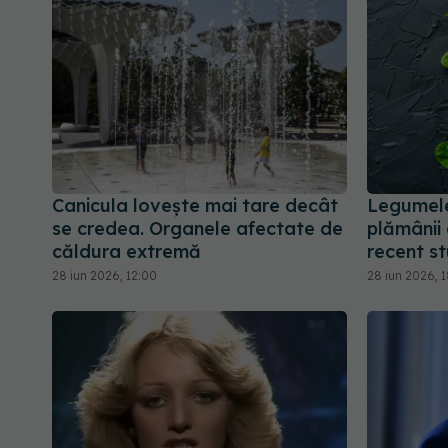
Canicula lovește mai tare decât
Legumele
se credea. Organele afectate de
plămânii 
căldura extremă
recent st
28 iun 2026, 12:00
28 iun 2026, 