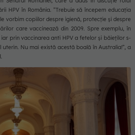
n Senatul României, care a adus în discuție rolul
rii HPV în România. ”Trebuie să începem educația
e vorbim copiilor despre igienă, protecție și despre
 țărilor care vaccinează din 2009. Spre exemplu, în
iar prin vaccinarea anti HPV a fetelor și băieților s-
 uterin. Nu mai există acestă boală în Australia!”, a
.