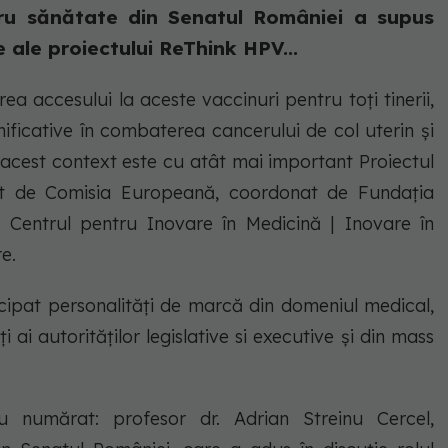
tru sănătate din Senatul României a supus
e ale proiectului ReThink HPV...
ea accesului la aceste vaccinuri pentru toți tinerii,
ficative în combaterea cancerului de col uterin și
n acest context este cu atât mai important Proiectul
at de Comisia Europeană, coordonat de Fundația
 Centrul pentru Inovare în Medicină | Inovare în
e.
icipat personalități de marcă din domeniul medical,
i ai autorităților legislative si executive și din mass
u numărat: profesor dr. Adrian Streinu Cercel,