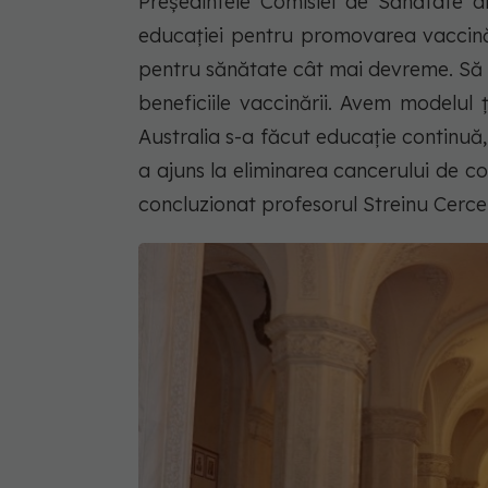
Președintele Comisiei de Sănătate di
educației pentru promovarea vaccină
pentru sănătate cât mai devreme. Să l
beneficiile vaccinării. Avem modelul
Australia s-a făcut educație continuă, 
a ajuns la eliminarea cancerului de col
concluzionat profesorul Streinu Cercel