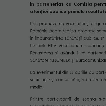
în parteneriat cu Comisia pen
atenției publice primele rezultat
Prin promovarea vaccinării și asigurar
România poate realiza progrese semni
în îmbunătățirea sănătății publice. Î
ReThink HPV Vaccination– cofinanț
Renașterea și avându-i ca parteneri
Sănătate (INOMED) și Eurocomunicar
La evenimentul din 11 aprilie au part
sociologie și comunicării, reprezentanț
media.
Printre participanții de seamă s-a