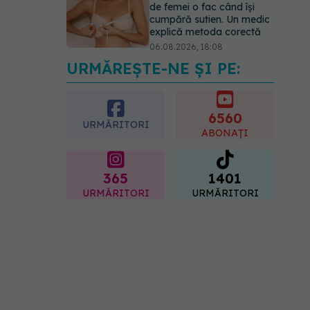
de femei o fac când își
cumpără sutien. Un medic
explică metoda corectă
06.08.2026, 18:08
URMĂREȘTE-NE ȘI PE:
EXCLUSIV
De ce unele
paciente cu cancer de col
uterin nu mai ajung la
operație. Dr. Sorin Bogdan
6560
URMĂRITORI
(SANADOR): Intervenția
ABONAȚI
chirurgicală, doar în situații
particulare
06.08.2026, 20:45
365
1401
URMĂRITORI
URMĂRITORI