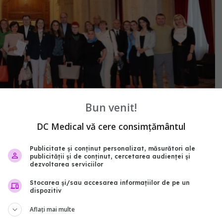
Bun venit!
DC Medical vă cere consimțământul
Publicitate și conținut personalizat, măsurători ale
ei Renașterea, a prezentat obiectivele proiectului
publicității și de conținut, cercetarea audienței și
dezvoltarea serviciilor
ducării și conștientizării beneficiilor prevenției.
Stocarea și/sau accesarea informațiilor de pe un
anți în ceea ce privește prevenția, în țara noastră,
dispozitiv
ocuri la incidența și mortalitatea din cancerul de col
Aflați mai multe
e atât prevenția primară, cât și cea secundară, dar