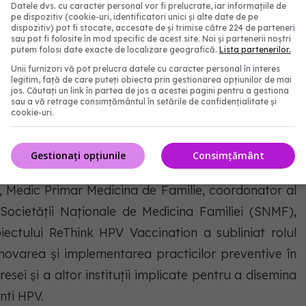
Datele dvs. cu caracter personal vor fi prelucrate, iar informațiile de
e și, prin urmare, accesate. Așa cum reiterăm la
pe dispozitiv (cookie-uri, identificatori unici și alte date de pe
dispozitiv) pot fi stocate, accesate de și trimise către 224 de parteneri
u proiect pentru sănătate trebuie să fie comunicat
sau pot fi folosite în mod specific de acest site. Noi și partenerii noștri
putem folosi date exacte de localizare geografică.
Lista partenerilor.
e populație, prin toate mediile, pentru a schimba
Unii furnizori vă pot prelucra datele cu caracter personal în interes
 de cancerul de col uterin în România”, a evidențiat
legitim, față de care puteți obiecta prin gestionarea opțiunilor de mai
jos. Căutați un link în partea de jos a acestei pagini pentru a gestiona
sau a vă retrage consimțământul în setările de confidențialitate și
cookie-uri.
 în cadrul Ministerului Sănătății, a adus în discuție
Gestionați opțiunile
Consimțământ
le pentru îmbunătățirea accesului și implementării
a, Medic Primar Medicina de Familie, coordonator al
Societății Naționale de Medicina Familiei (SNMF),
oiectului ReThink HPV Vaccination a subliniat rolul
omovarea și implementarea practicilor preventive în
resei și a altor instituții implicate pentru a disemina
nti HPV.