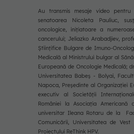
Au transmis mesaje video pentru s
senatoarea Nicoleta Pauliuc, sus
oncologice, inițiatoare a numeroas
cancerului; Jeliazko Arabadjiev, prof
Științifice Bulgare de Imuno-Oncolog
Medicală al Ministrului bulgar al Sănă
Europeană de Oncologie Medicală; dr. 
Universitatea Babeș - Bolyai, Facult
Napoca, Preşedinte al Organizaţiei E
executiv al Societății Internațion
României la Asociația Americană a 
universitar Ileana Rotaru de la Facul
Comunicării, Universitatea de Vest 
Proiectului ReThink HPV.