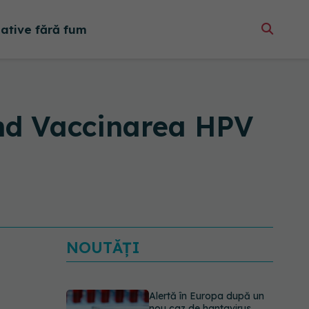
native fără fum
ind Vaccinarea HPV
NOUTĂȚI
Alertă în Europa după un
nou caz de hantavirus