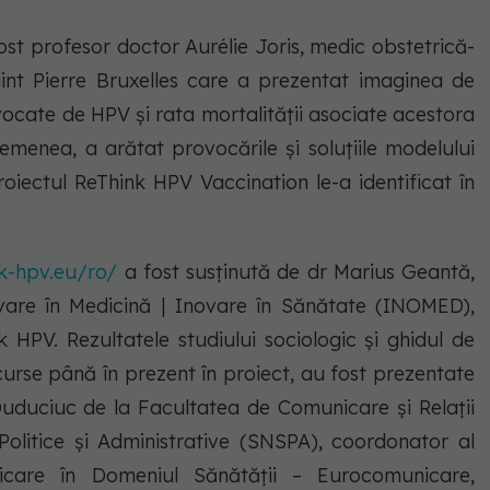
fost profesor doctor Aurélie Joris, medic obstetrică-
Saint Pierre Bruxelles care a prezentat imaginea de
ocate de HPV și rata mortalității asociate acestora
menea, a arătat provocările și soluțiile modelului
oiectul ReThink HPV Vaccination le-a identificat în
nk-hpv.eu/ro/
a fost susținută de dr Marius Geantă,
vare în Medicină | Inovare în Sănătate (INOMED),
k HPV. Rezultatele studiului sociologic și ghidul de
urse până în prezent în proiect, au fost prezentate
 Duduciuc de la Facultatea de Comunicare și Relații
Politice și Administrative (SNSPA), coordonator al
icare în Domeniul Sănătății – Eurocomunicare,