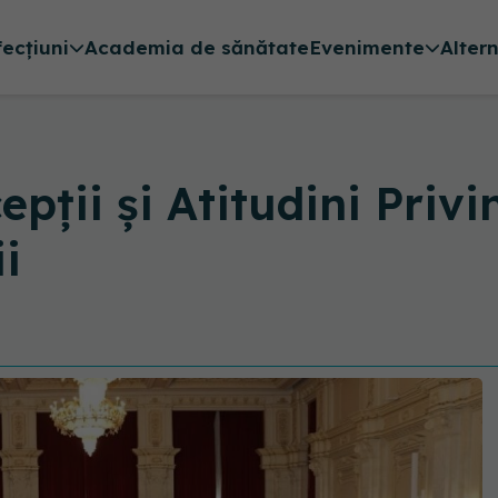
fecțiuni
Academia de sănătate
Evenimente
Alter
pții și Atitudini Priv
ii