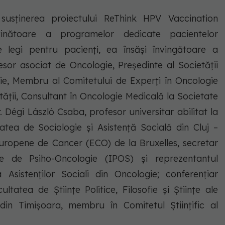
usținerea proiectului ReThink HPV Vaccination
ținătoare a programelor dedicate pacientelor
e legi pentru pacienți, ea însăși învingătoare a
esor asociat de Oncologie, Președinte al Societății
ie, Membru al Comitetului de Experți în Oncologie
tății, Consultant în Oncologie Medicală la Societate
Dégi László Csaba, profesor universitar abilitat la
atea de Sociologie și Asistență Socială din Cluj –
uropene de Cancer (ECO) de la Bruxelles, secretar
ale de Psiho-Oncologie (IPOS) și reprezentantul
Asistenților Sociali din Oncologie; conferențiar
tatea de Științe Politice, Filosofie și Științe ale
din Timișoara, membru în Comitetul Științific al