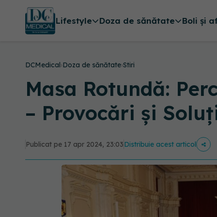
Lifestyle
Doza de sănătate
Boli și a
DCMedical
›
Doza de sănătate
›
Stiri
Masa Rotundă: Perce
– Provocări și Soluț
Publicat pe 17 apr 2024, 23:03
Distribuie acest articol