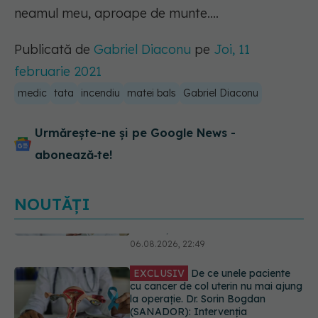
neamul meu, aproape de munte....
Publicată de
Gabriel Diaconu
pe
Joi, 11
februarie 2021
medic
tata
incendiu
matei bals
Gabriel Diaconu
Urmărește-ne și pe Google News -
abonează‑te!
NOUTĂȚI
EXCLUSIV
De ce unele paciente
cu cancer de col uterin nu mai ajung
la operație. Dr. Sorin Bogdan
(SANADOR): Intervenția
chirurgicală, doar în situații