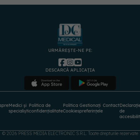
URMĂREȘTE-NE PE:
DESCARCĂ APLICAȚIA
spre
Medici și
Politica de
Politica
Gestionați
Contact
Declarați
specialiști
confidențialitate
Cookies
preferințele
de
accesibili
© 2026 PRESS MEDIA ELECTRONIC S.R.L. Toate drepturile rezervate