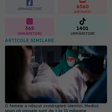
ginecologic. Dr. Sorin Bogdan
6560
(SANADOR) explică diferența și
URMĂRITORI
cum acționează tratamentul
ABONAȚI
06.08.2026, 22:49
365
1401
URMĂRITORI
URMĂRITORI
ARTICOLE SIMILARE
O femeie a născut cvadrupleți identici. Medicii
spun că șansele sunt de 1 la 15 milioane