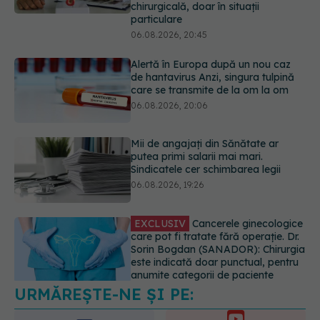
particulare
06.08.2026, 20:45
Alertă în Europa după un nou caz
de hantavirus Anzi, singura tulpină
care se transmite de la om la om
06.08.2026, 20:06
Mii de angajați din Sănătate ar
putea primi salarii mai mari.
Sindicatele cer schimbarea legii
06.08.2026, 19:26
EXCLUSIV
Cancerele ginecologice
care pot fi tratate fără operație. Dr.
Sorin Bogdan (SANADOR): Chirurgia
este indicată doar punctual, pentru
anumite categorii de paciente
06.08.2026, 19:05
URMĂREȘTE-NE ȘI PE:
EXCLUSIV
Brahiterapie vs
radioterapie externă în cancerul