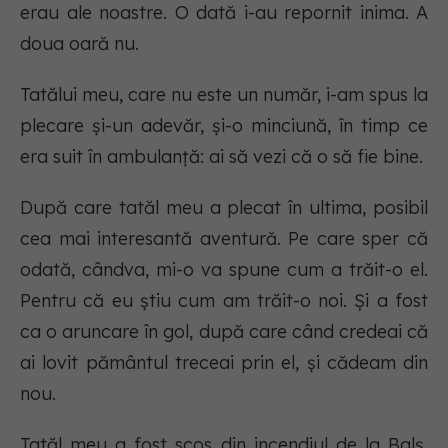
erau ale noastre. O dată i-au repornit inima. A
doua oară nu.
Tatălui meu, care nu este un număr, i-am spus la
plecare și-un adevăr, și-o minciună, în timp ce
era suit în ambulanță: ai să vezi că o să fie bine.
După care tatăl meu a plecat în ultima, posibil
cea mai interesantă aventură. Pe care sper că
odată, cândva, mi-o va spune cum a trăit-o el.
Pentru că eu știu cum am trăit-o noi. Și a fost
ca o aruncare în gol, după care când credeai că
ai lovit pământul treceai prin el, și cădeam din
nou.
Tatăl meu a fost scos din incendiul de la Balș.