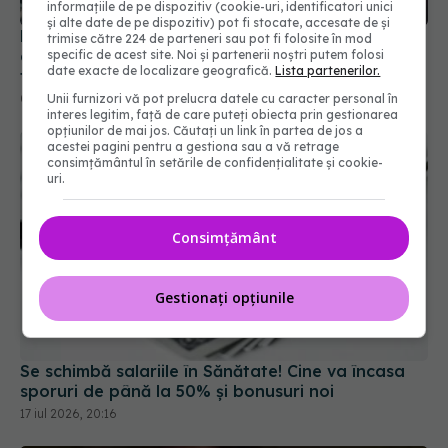
informațiile de pe dispozitiv (cookie-uri, identificatori unici
și alte date de pe dispozitiv) pot fi stocate, accesate de și
Majoritatea fumătorilor din UK cred în mod
trimise către 224 de parteneri sau pot fi folosite în mod
eronat că vapatul este la fel de dăunător ca
specific de acest site. Noi și partenerii noștri putem folosi
date exacte de localizare geografică.
Lista partenerilor.
fumatul, arată experții
Unii furnizori vă pot prelucra datele cu caracter personal în
08 iul 2026, 09:49
interes legitim, față de care puteți obiecta prin gestionarea
opțiunilor de mai jos. Căutați un link în partea de jos a
acestei pagini pentru a gestiona sau a vă retrage
consimțământul în setările de confidențialitate și cookie-
uri.
Consimțământ
Gestionați opțiunile
Se schimbă salariile în Sănătate! Cine va încasa
sporuri de până la 50% și bonusuri noi
17 iul 2026, 20:16