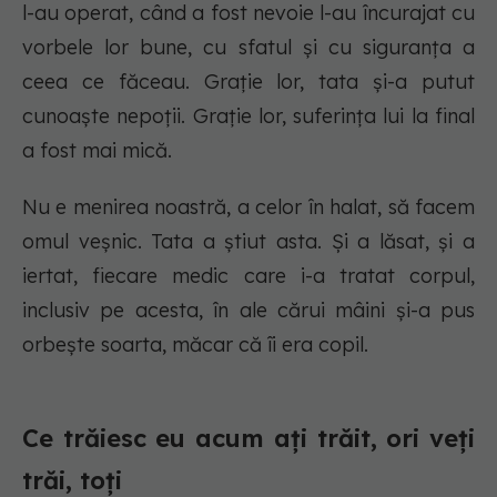
l-au operat, când a fost nevoie l-au încurajat cu
vorbele lor bune, cu sfatul și cu siguranța a
ceea ce făceau. Grație lor, tata și-a putut
cunoaște nepoții. Grație lor, suferința lui la final
a fost mai mică.
Nu e menirea noastră, a celor în halat, să facem
omul veșnic. Tata a știut asta. Și a lăsat, și a
iertat, fiecare medic care i-a tratat corpul,
inclusiv pe acesta, în ale cărui mâini și-a pus
orbește soarta, măcar că îi era copil.
Ce trăiesc eu acum ați trăit, ori veți
trăi, toți