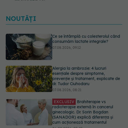
NOUTĂȚI
Alergia la ambrozie: 4 lucruri
esențiale despre simptome,
prevenție și tratament, explicate de
dr. Tudor Ciuhodaru
07.08.2026, 08:21
EXCLUSIV
Brahiterapie vs
radioterapie externă în cancerul
ginecologic. Dr. Sorin Bogdan
(SANADOR) explică diferența și
cum acționează tratamentul
06.08.2026, 22:49
EXCLUSIV
De ce unele paciente
cu cancer de col uterin nu mai ajung
la operație. Dr. Sorin Bogdan
(SANADOR): Intervenția