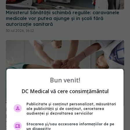
medicale vor putea ajunge și în școli fără
autorizație sanitară
30 iul 2026, 16:12
Bun venit!
DC Medical vă cere consimțământul
Ministerul Sănătății deblochează peste 7.800 de
posturi în spitale și ambulanță. Mii de medici și
Publicitate și conținut personalizat, măsurători
asistenți medicali vor fi angajați
ale publicității și de conținut, cercetarea
audienței și dezvoltarea serviciilor
27 iul 2026, 18:28
Stocarea și/sau accesarea informațiilor de pe
un dispozitiv