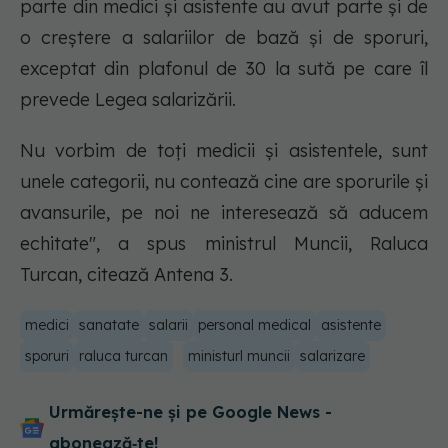
parte din medici și asistente au avut parte şi de
o creştere a salariilor de bază și de sporuri,
exceptat din plafonul de 30 la sută pe care îl
prevede Legea salarizării.
Nu vorbim de toţi medicii şi asistentele, sunt
unele categorii, nu contează cine are sporurile şi
avansurile, pe noi ne interesează să aducem
echitate", a spus ministrul Muncii, Raluca
Turcan, citează Antena 3.
medici
sanatate
salarii
personal medical
asistente
sporuri
raluca turcan
ministurl muncii
salarizare
Urmărește-ne și pe Google News -
abonează‑te!