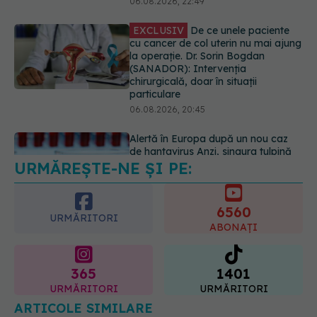
chirurgicală, doar în situații
particulare
06.08.2026, 20:45
Alertă în Europa după un nou caz
de hantavirus Anzi, singura tulpină
care se transmite de la om la om
06.08.2026, 20:06
URMĂREȘTE-NE ȘI PE:
Ce se întâmplă cu colesterolul când
consumăm lactate integrale?
07.08.2026, 09:12
6560
URMĂRITORI
ABONAȚI
365
1401
URMĂRITORI
URMĂRITORI
ARTICOLE SIMILARE