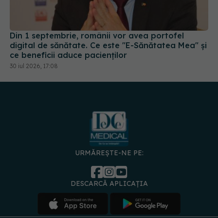
Din 1 septembrie, românii vor avea portofel
digital de sănătate. Ce este "E-Sănătatea Mea" și
ce beneficii aduce pacienților
30 iul 2026, 17:08
URMĂREȘTE-NE PE:
DESCARCĂ APLICAȚIA
spre
Medici și
Politica de
Politica
Gestionați
Contact
Declarați