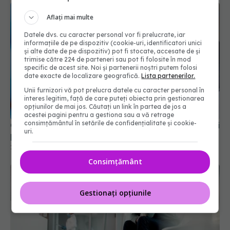
Aflați mai multe
Datele dvs. cu caracter personal vor fi prelucrate, iar
informațiile de pe dispozitiv (cookie-uri, identificatori unici
și alte date de pe dispozitiv) pot fi stocate, accesate de și
trimise către 224 de parteneri sau pot fi folosite în mod
specific de acest site. Noi și partenerii noștri putem folosi
date exacte de localizare geografică.
Lista partenerilor.
Unii furnizori vă pot prelucra datele cu caracter personal în
interes legitim, față de care puteți obiecta prin gestionarea
Cât costă un aparat dentar pentru adulți: tipuri și
opțiunilor de mai jos. Căutați un link în partea de jos a
prețuri 2026
acestei pagini pentru a gestiona sau a vă retrage
consimțământul în setările de confidențialitate și cookie-
20 iul 2026, 12:17
uri.
Consimțământ
Gestionați opțiunile