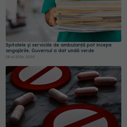
Spitalele și serviciile de ambulanță pot începe
angajările. Guvernul a dat undă verde
28 iul 2026, 20:50
Colebil și Panzcebil, blocate temporar în farmacii.