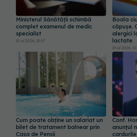
Ministerul Sănătății schimbă
Boala ci
complet examenul de medic
căpușe. 
specialist
alergici 
lactate
15 iul 2026, 15:57
19 iul 2026, 1
Cum poate obține un salariat un
Conf. Ho
bilet de tratament balnear prin
anunțul 
Casa de Pensii
carduril