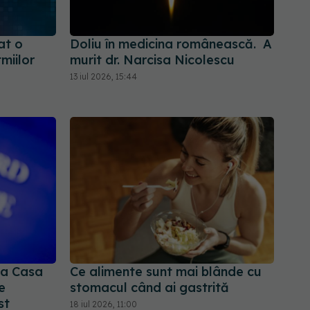
zat o
Doliu în medicina românească. A
miilor
murit dr. Narcisa Nicolescu
13 iul 2026, 15:44
la Casa
Ce alimente sunt mai blânde cu
e
stomacul când ai gastrită
st
18 iul 2026, 11:00