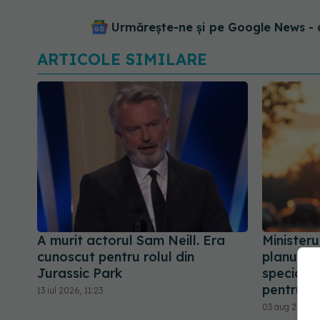
Urmărește-ne și pe Google News - 
ARTICOLE SIMILARE
A murit actorul Sam Neill. Era
Ministeru
cunoscut pentru rolul din
planul pe
Jurassic Park
speciale 
pentru p
13 iul 2026, 11:23
03 aug 2026, 