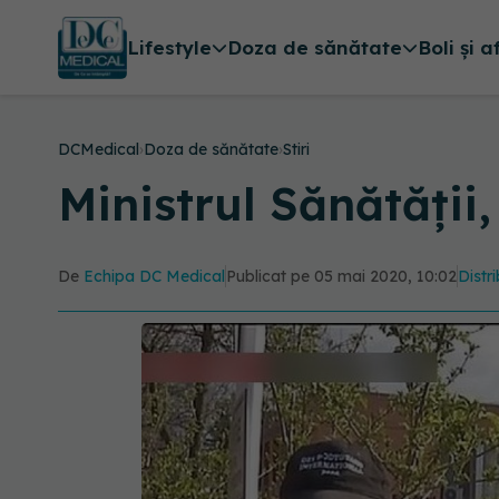
Lifestyle
Doza de sănătate
Boli și a
DCMedical
›
Doza de sănătate
›
Stiri
Ministrul Sănătății
De
Echipa DC Medical
Publicat pe 05 mai 2020, 10:02
Distr