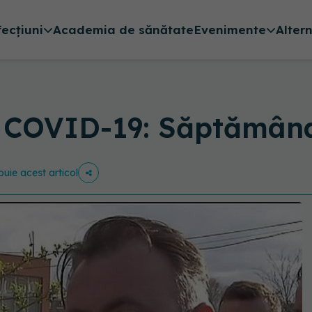
fecțiuni
Academia de sănătate
Evenimente
Alter
, COVID-19: Săptămâna 
ibuie acest articol