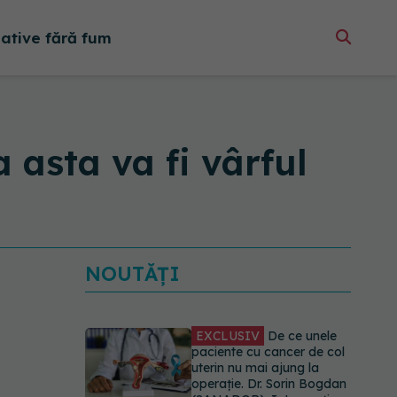
native fără fum
asta va fi vârful
NOUTĂȚI
EXCLUSIV
De ce unele
paciente cu cancer de col
uterin nu mai ajung la
operație. Dr. Sorin Bogdan