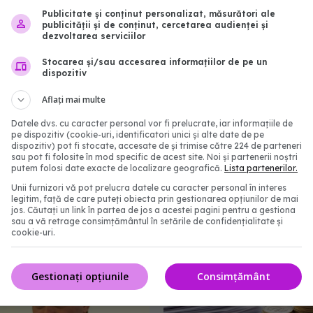
Publicitate și conținut personalizat, măsurători ale
publicității și de conținut, cercetarea audienței și
dezvoltarea serviciilor
Stocarea și/sau accesarea informațiilor de pe un
dispozitiv
Aflați mai multe
Datele dvs. cu caracter personal vor fi prelucrate, iar informațiile de
pe dispozitiv (cookie-uri, identificatori unici și alte date de pe
dispozitiv) pot fi stocate, accesate de și trimise către 224 de parteneri
sau pot fi folosite în mod specific de acest site. Noi și partenerii noștri
 puțină apă? Organismul
Prof. dr. Valeriu Gheorgh
putem folosi date exacte de localizare geografică.
Lista partenerilor.
acționa mai puternic la
în Board-ul Editorial al 
Unii furnizori vă pot prelucra datele cu caracter personal în interes
Scientific Reports, din 
legitim, față de care puteți obiecta prin gestionarea opțiunilor de mai
jos. Căutați un link în partea de jos a acestei pagini pentru a gestiona
Portfolio
0:00
sau a vă retrage consimțământul în setările de confidențialitate și
05 aug 2026, 21:09
cookie-uri.
Gestionați opțiunile
Consimțământ