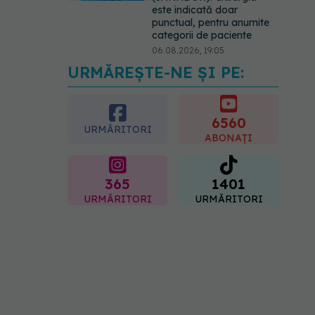
este indicată doar
punctual, pentru anumite
categorii de paciente
06.08.2026, 19:05
URMĂREȘTE-NE ȘI PE:
EXCLUSIV
Brahiterapie
vs radioterapie externă în
cancerul ginecologic. Dr.
Sorin Bogdan (SANADOR)
6560
URMĂRITORI
explică diferența și cum
ABONAȚI
acționează tratamentul
06.08.2026, 22:49
365
1401
URMĂRITORI
URMĂRITORI