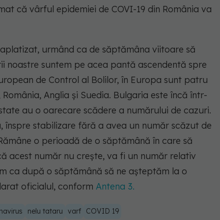
irmat că vârful epidemiei de COVI-19 din România va
 aplatizat, urmând ca de săptămâna viitoare să
l țării noastre suntem pe acea pantă ascendentă spre
ropean de Control al Bolilor, în Europa sunt patru
, România, Anglia și Suedia. Bulgaria este încă într-
e state au o oarecare scădere a numărului de cazuri.
înspre stabilizare fără a avea un număr scăzut de
 Rămâne o perioadă de o săptămână în care să
 acest număr nu crește, va fi un număr relativ
utem ca după o săptămână să ne așteptăm la o
larat oficialul, conform
Antena 3.
navirus
nelu tataru
varf
COVID 19