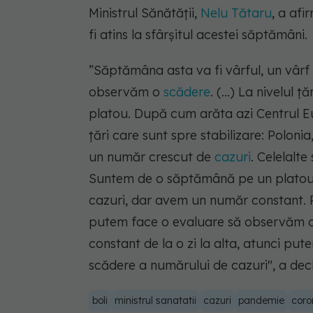
Ministrul Sănătății,
Nelu Tătaru
, a af
fi atins la sfârșitul acestei săptămâni.
”Săptămâna asta va fi vârful, un vârf
observăm o
scădere
. (...) La nivelu
platou. După cum arăta azi Centrul Eu
țări care sunt spre stabilizare: Polonia
un număr crescut de
cazuri
. Celelalt
Suntem de o săptămână pe un platou, 
cazuri, dar avem un număr constant.
putem face o evaluare să observăm că
constant de la o zi la alta, atunci p
scădere a numărului de cazuri"
, a dec
boli
ministrul sanatatii
cazuri
pandemie
coro