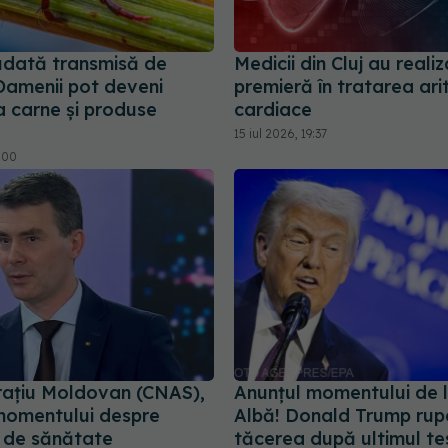
udată transmisă de
Medicii din Cluj au reali
Oamenii pot deveni
premieră în tratarea arit
la carne și produse
cardiace
15 iul 2026, 19:37
0:00
rațiu Moldovan (CNAS),
Anunțul momentului de 
momentului despre
Albă! Donald Trump rup
e de sănătate
tăcerea după ultimul te