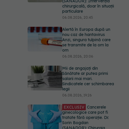
(SANADOR): Intervenția
chirurgicală, doar în situații
particulare
06.08.2026, 20:45
Alertă în Europa după un
nou caz de hantavirus
Anzi, singura tulpină care
se transmite de la om la
om
06.08.2026, 20:06
Mii de angajați din
Sănătate ar putea primi
salarii mai mari.
Sindicatele cer schimbarea
legii
06.08.2026, 19:26
EXCLUSIV
Cancerele
ginecologice care pot fi
tratate fără operație. Dr.
Sorin Bogdan
(SANADOR): Chirurgia