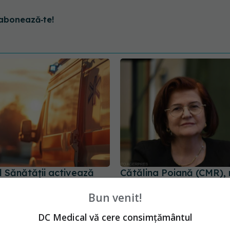
abonează‑te!
l Sănătății activează
Cătălina Poiană (CMR),
ntru caniculă. Măsuri
tranșant: Sănătatea nu 
Bun venit!
în spitale și recomandări
timp
opulație
28 iul 2026, 12:50
DC Medical vă cere consimțământul
10:30