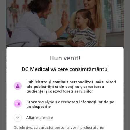
Bun venit!
Diagnosticele de autism la fete au crescut după
pandemia de COVID-19
DC Medical vă cere consimțământul
08 aug 2026, 15:00
Publicitate și conținut personalizat, măsurători
ale publicității și de conținut, cercetarea
audienței și dezvoltarea serviciilor
Stocarea și/sau accesarea informațiilor de pe
un dispozitiv
Aflați mai multe
Datele dvs. cu caracter personal vor fi prelucrate, iar