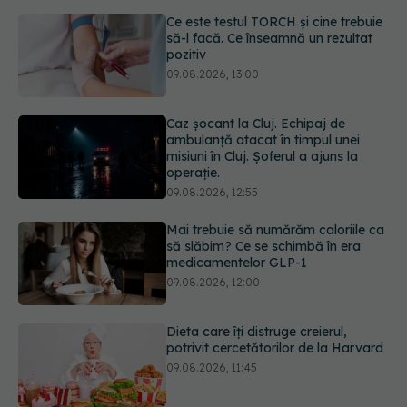
Caz șocant la Cluj. Echipaj de
ambulanță atacat în timpul unei
misiuni în Cluj. Șoferul a ajuns la
operație.
09.08.2026, 12:55
Mai trebuie să numărăm caloriile ca
să slăbim? Ce se schimbă în era
medicamentelor GLP-1
09.08.2026, 12:00
Dieta care îți distruge creierul,
potrivit cercetătorilor de la Harvard
09.08.2026, 11:45
Cum folosești uleiul esențial de
rozmarin pentru a opri căderea
părului
09.08.2026, 11:00