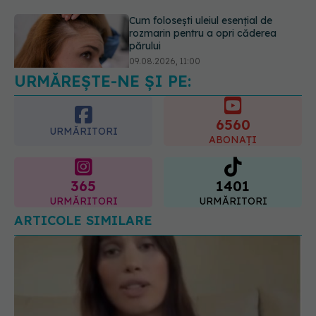
Ce este testul TORCH și cine trebuie
să-l facă. Ce înseamnă un rezultat
pozitiv
09.08.2026, 13:00
URMĂREȘTE-NE ȘI PE:
6560
URMĂRITORI
ABONAȚI
365
1401
URMĂRITORI
URMĂRITORI
ARTICOLE SIMILARE