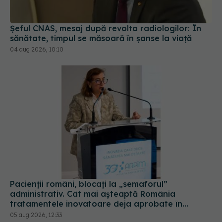
Șeful CNAS, mesaj după revolta radiologilor: În
sănătate, timpul se măsoară în șanse la viață
04 aug 2026, 10:10
Pacienții români, blocați la „semaforul”
administrativ. Cât mai așteaptă România
tratamentele inovatoare deja aprobate în
Europa
05 aug 2026, 12:33