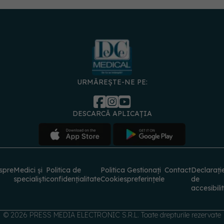
URMĂREȘTE-NE PE:
DESCARCĂ APLICAȚIA
spre
Medici și
Politica de
Politica
Gestionați
Contact
Declarați
specialiști
confidențialitate
Cookies
preferințele
de
accesibili
© 2026 PRESS MEDIA ELECTRONIC S.R.L. Toate drepturile rezervate