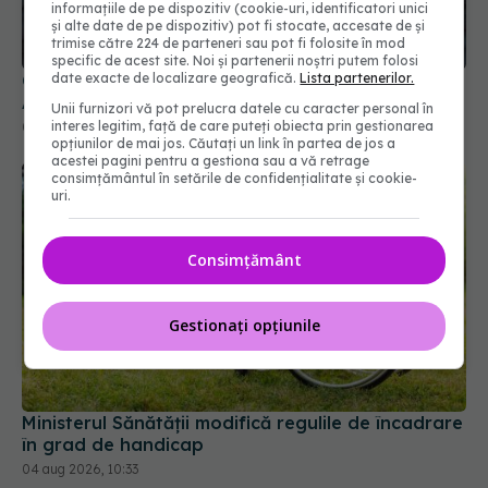
informațiile de pe dispozitiv (cookie-uri, identificatori unici
și alte date de pe dispozitiv) pot fi stocate, accesate de și
trimise către 224 de parteneri sau pot fi folosite în mod
specific de acest site. Noi și partenerii noștri putem folosi
date exacte de localizare geografică.
Lista partenerilor.
Colebil și Panzcebil, blocate temporar în farmacii.
ANMDMR explică de ce a luat măsura
Unii furnizori vă pot prelucra datele cu caracter personal în
interes legitim, față de care puteți obiecta prin gestionarea
06 aug 2026, 16:37
opțiunilor de mai jos. Căutați un link în partea de jos a
acestei pagini pentru a gestiona sau a vă retrage
consimțământul în setările de confidențialitate și cookie-
uri.
Consimțământ
Gestionați opțiunile
Ministerul Sănătății modifică regulile de încadrare
în grad de handicap
04 aug 2026, 10:33