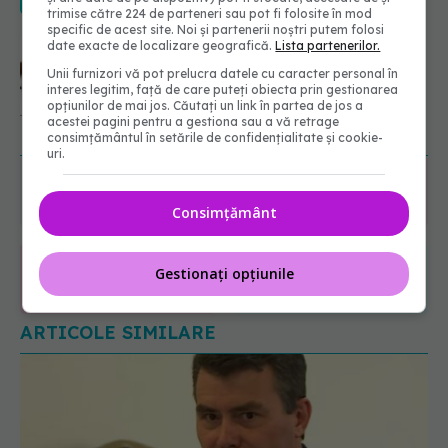
07.08.2026, 11:52
trimise către 224 de parteneri sau pot fi folosite în mod
specific de acest site. Noi și partenerii noștri putem folosi
date exacte de localizare geografică.
Lista partenerilor.
Cât durează simptomele
menopauzei?
Unii furnizori vă pot prelucra datele cu caracter personal în
07.08.2026, 15:14
interes legitim, față de care puteți obiecta prin gestionarea
opțiunilor de mai jos. Căutați un link în partea de jos a
acestei pagini pentru a gestiona sau a vă retrage
URMĂREȘTE-NE ȘI PE:
consimțământul în setările de confidențialitate și cookie-
uri.
6560
URMĂRITORI
Consimțământ
ABONAȚI
Gestionați opțiunile
365
1401
URMĂRITORI
URMĂRITORI
ARTICOLE SIMILARE