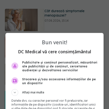
Ți-ai mărit buzele? Cele 4 greșeli
care pot strica rezultatul după
injectarea cu acid hialuronic
07.08.2026, 13:54
Alina Pușcău dezvăluie diagnosticul
Bun venit!
care i-a schimbat viața: Am cancer
la sân. Am intrat în metastază
DC Medical vă cere consimțământul
07.08.2026, 12:39
Publicitate și conținut personalizat, măsurători
Greșeala care îți crește tensiunea
ale publicității și de conținut, cercetarea
arterială. Nu este doar sarea din
audienței și dezvoltarea serviciilor
solniță
Stocarea și/sau accesarea informațiilor de pe
07.08.2026, 12:14
un dispozitiv
Aflați mai multe
Schimbare majoră la examenul de
medic specialist din 2026. Toți
Datele dvs. cu caracter personal vor fi prelucrate, iar
candidații vor avea aceleași
informațiile de pe dispozitiv (cookie-uri, identificatori unici
subiecte
și alte date de pe dispozitiv) pot fi stocate, accesate de și