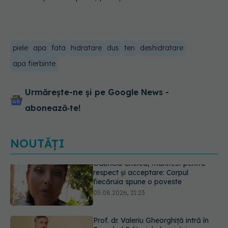
piele
apa
fata
hidratare
dus
ten
deshidratare
apa fierbinte
Urmărește-ne și pe Google News -
abonează‑te!
NOUTĂȚI
Prof. dr. Valeriu Gheorghiță intră în
Board-ul Editorial al revistei
Scientific Reports, din Nature
Portfolio
05.08.2026, 21:09