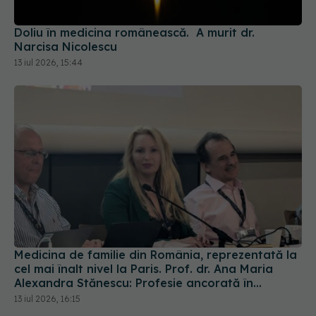
Doliu în medicina românească. A murit dr.
Narcisa Nicolescu
13 iul 2026, 15:44
Medicina de familie din România, reprezentată la
cel mai înalt nivel la Paris. Prof. dr. Ana Maria
Alexandra Stănescu: Profesie ancorată în
comunitate
13 iul 2026, 16:15