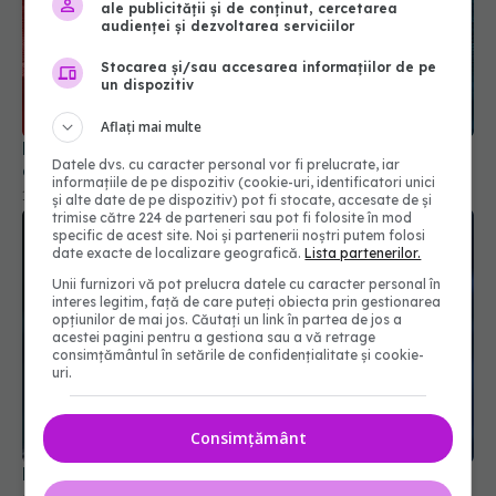
ale publicității și de conținut, cercetarea
audienței și dezvoltarea serviciilor
Stocarea și/sau accesarea informațiilor de pe
un dispozitiv
Aflați mai multe
Medicii din Cluj au realizat o premieră în tratarea
Datele dvs. cu caracter personal vor fi prelucrate, iar
aritmiilor cardiace
informațiile de pe dispozitiv (cookie-uri, identificatori unici
15 iul 2026, 19:37
și alte date de pe dispozitiv) pot fi stocate, accesate de și
trimise către 224 de parteneri sau pot fi folosite în mod
specific de acest site. Noi și partenerii noștri putem folosi
date exacte de localizare geografică.
Lista partenerilor.
Unii furnizori vă pot prelucra datele cu caracter personal în
interes legitim, față de care puteți obiecta prin gestionarea
opțiunilor de mai jos. Căutați un link în partea de jos a
acestei pagini pentru a gestiona sau a vă retrage
consimțământul în setările de confidențialitate și cookie-
uri.
Consimțământ
Bonnie Tyler a murit