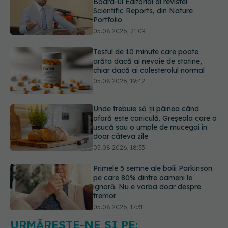
Testul de 10 minute care poate
arăta dacă ai nevoie de statine,
chiar dacă ai colesterolul normal
05.08.2026, 19:42
Unde trebuie să ții pâinea când
afară este caniculă. Greșeala care o
usucă sau o umple de mucegai în
doar câteva zile
05.08.2026, 18:33
Primele 5 semne ale bolii Parkinson
pe care 80% dintre oameni le
ignoră. Nu e vorba doar despre
tremor
05.08.2026, 17:31
Gabriela Cristea, manifest pentru
respect și acceptare: Corpul
fiecăruia spune o poveste
05.08.2026, 21:23
URMĂREȘTE-NE ȘI PE: