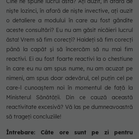
Cine ne spune lucrul ăsta? Ați auzit, în afară de
niște lozinci, în afară de niște invective, ați auzit
o detaliere a modului în care au fost gândite
aceste consultări? Eu nu am găsit nicăieri lucrul
ăsta! Vrem să fim corecți? Haideți să fim corecți
până la capăt și să încercăm să nu mai fim
reactivi. Ei au fost foarte reactivi la o chestiune
în care eu nu am spus nume, nu am acuzat pe
nimeni, am spus doar adevărul, cel puțin cel pe
care-l cunoaștem noi în momentul de față la
Ministerul Sănătății. Din ce cauză această
reactivitate excesivă? Vă las pe dumneavoastră
să trageți concluziile!
Întrebare: Câte ore sunt pe zi pentru