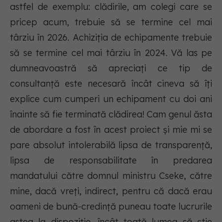
astfel de exemplu: clădirile, am colegi care se
pricep acum, trebuie să se termine cel mai
târziu în 2026. Achiziția de echipamente trebuie
să se termine cel mai târziu în 2024. Vă las pe
dumneavoastră să apreciați ce tip de
consultanță este necesară încât cineva să îți
explice cum cumperi un echipament cu doi ani
înainte să fie terminată clădirea! Cam genul ăsta
de abordare a fost în acest proiect și mie mi se
pare absolut intolerabilă lipsa de transparență,
lipsa de responsabilitate în predarea
mandatului către domnul ministru Cseke, către
mine, dacă vreți, indirect, pentru că dacă erau
oameni de bună-credință puneau toate lucrurile
astea la dispoziție, încât toată lumea să știe