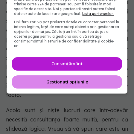
cont de ceea ce există, să ţinem cont de ceea
trimise către 224 de parteneri sau pot fi folosite în mod
specific de acest site. Noi și partenerii noștri putem folosi
ce se va construi din alte fonduri. Adică, dacă ai
date exacte de localizare geografică.
Lista partenerilor.
spital, de exemplu, regional nu mai poţi să
Unii furnizori vă pot prelucra datele cu caracter personal în
interes legitim, față de care puteți obiecta prin gestionarea
construieşti un centru de multitraumă, că se
opțiunilor de mai jos. Căutați un link în partea de jos a
acestei pagini pentru a gestiona sau a vă retrage
presupune că un spital regional are şi acel
consimțământul în setările de confidențialitate și cookie-
uri.
centru de multitraumă. Astea sunt lucruri care
se suprapun şi nu putem să lucrăm în felul ăsta.
Consimțământ
Deci nu vrem altceva decât transparenţă,
obiectivitate, criterii clare pe care poate să le
Gestionați opțiunile
înţeleagă oricine. Asta este de fapt situaţia de
facto.
Acolo sunt și niște lucruri care într-adevăr
necesită consultanță foarte multă, pentru că
sfidează logica. Vreau să vă spun care este un