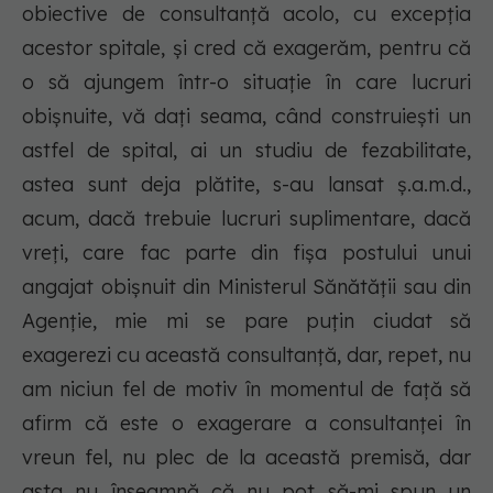
obiective de consultanță acolo, cu excepția
acestor spitale, și cred că exagerăm, pentru că
o să ajungem într-o situație în care lucruri
obișnuite, vă dați seama, când construiești un
astfel de spital, ai un studiu de fezabilitate,
astea sunt deja plătite, s-au lansat ș.a.m.d.,
acum, dacă trebuie lucruri suplimentare, dacă
vreți, care fac parte din fișa postului unui
angajat obișnuit din Ministerul Sănătății sau din
Agenție, mie mi se pare puțin ciudat să
exagerezi cu această consultanță, dar, repet, nu
am niciun fel de motiv în momentul de față să
afirm că este o exagerare a consultanței în
vreun fel, nu plec de la această premisă, dar
asta nu înseamnă că nu pot să-mi spun un