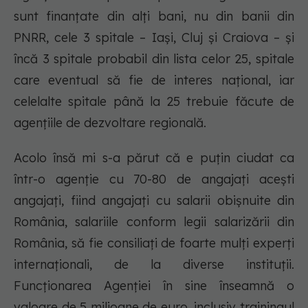
sunt finanţate din alţi bani, nu din banii din
PNRR, cele 3 spitale – Iaşi, Cluj şi Craiova – şi
încă 3 spitale probabil din lista celor 25, spitale
care eventual să fie de interes naţional, iar
celelalte spitale până la 25 trebuie făcute de
agenţiile de dezvoltare regională.
Acolo însă mi s-a părut că e puţin ciudat ca
într-o agenţie cu 70-80 de angajaţi aceşti
angajaţi, fiind angajaţi cu salarii obişnuite din
România, salariile conform legii salarizării din
România, să fie consiliaţi de foarte mulţi experţi
internaţionali, de la diverse instituţii.
Funcţionarea Agenţiei în sine înseamnă o
valoare de 5 milioane de euro, inclusiv trainingul