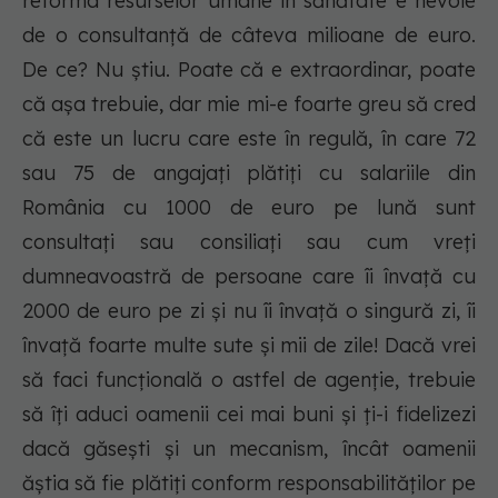
reforma resurselor umane în sănătate e nevoie
de o consultanță de câteva milioane de euro.
De ce? Nu știu. Poate că e extraordinar, poate
că așa trebuie, dar mie mi-e foarte greu să cred
că este un lucru care este în regulă, în care 72
sau 75 de angajați plătiți cu salariile din
România cu 1000 de euro pe lună sunt
consultați sau consiliați sau cum vreți
dumneavoastră de persoane care îi învață cu
2000 de euro pe zi și nu îi învață o singură zi, îi
învață foarte multe sute și mii de zile! Dacă vrei
să faci funcțională o astfel de agenție, trebuie
să îți aduci oamenii cei mai buni și ți-i fidelizezi
dacă găsești și un mecanism, încât oamenii
ăștia să fie plătiți conform responsabilităților pe