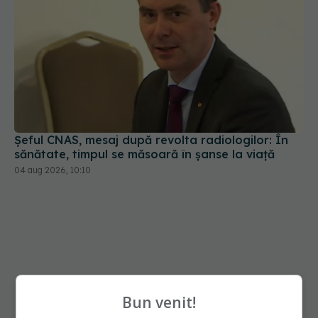
Șeful CNAS, mesaj după revolta radiologilor: În
sănătate, timpul se măsoară în șanse la viață
04 aug 2026, 10:10
Bun venit!