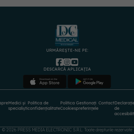
URMĂREȘTE-NE PE:
DESCARCĂ APLICAȚIA
spre
Medici și
Politica de
Politica
Gestionați
Contact
Declarați
specialiști
confidențialitate
Cookies
preferințele
de
accesibili
© 2026 PRESS MEDIA ELECTRONIC S.R.L. Toate drepturile rezervate