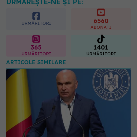
medicamentelor GLP-1
6560
09.08.2026, 12:00
URMĂRITORI
ABONAȚI
365
1401
URMĂRITORI
URMĂRITORI
ARTICOLE SIMILARE
Ilie Bolojan, anunț despre spitale în contextul
crizei energetice