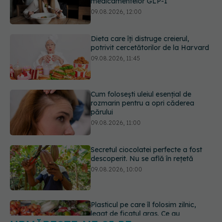
09.08.2026, 11:45
Cum folosești uleiul esențial de
rozmarin pentru a opri căderea
părului
09.08.2026, 11:00
Secretul ciocolatei perfecte a fost
descoperit. Nu se află în rețetă
09.08.2026, 10:00
Plasticul pe care îl folosim zilnic,
legat de ficatul gras. Ce au
descoperit cercetătorii
09.08.2026, 09:47
URMĂREȘTE-NE ȘI PE:
Mai trebuie să numărăm caloriile ca
să slăbim? Ce se schimbă în era