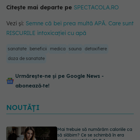
Citește mai departe pe
SPECTACOLA.RO
Vezi și:
Semne că bei prea multă APĂ. Care sunt
RISCURILE intoxicației cu apă
sanatate
beneficii
medica
sauna
detoxifiere
doza de sanatate
Urmărește-ne și pe Google News -
abonează‑te!
NOUTĂȚI
Dieta care îți distruge creierul,
potrivit cercetătorilor de la Harvard