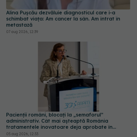
schimbat viața: Am cancer la sân. Am intrat în
metastază
07 aug 2026, 12:39
Pacienții români, blocați la „semaforul”
administrativ. Cât mai așteaptă România
tratamentele inovatoare deja aprobate în
Europa
05 aug 2026, 12:33