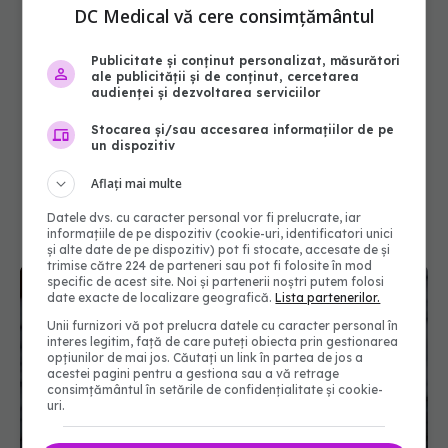
DC Medical vă cere consimțământul
Publicitate și conținut personalizat, măsurători
ale publicității și de conținut, cercetarea
audienței și dezvoltarea serviciilor
Stocarea și/sau accesarea informațiilor de pe
un dispozitiv
Aflați mai multe
Datele dvs. cu caracter personal vor fi prelucrate, iar
informațiile de pe dispozitiv (cookie-uri, identificatori unici
și alte date de pe dispozitiv) pot fi stocate, accesate de și
trimise către 224 de parteneri sau pot fi folosite în mod
specific de acest site. Noi și partenerii noștri putem folosi
date exacte de localizare geografică.
Lista partenerilor.
Unii furnizori vă pot prelucra datele cu caracter personal în
interes legitim, față de care puteți obiecta prin gestionarea
opțiunilor de mai jos. Căutați un link în partea de jos a
acestei pagini pentru a gestiona sau a vă retrage
consimțământul în setările de confidențialitate și cookie-
uri.