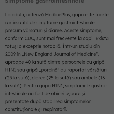
Simptome gastrointestinale
La adulți, notează MedlinePlus, gripa este foarte
rar însoțită de simptome gastrointestinale
precum vărsături și diaree. Aceste simptome,
conform CDC, sunt mai frecvente la copii. Există
totuși o excepție notabilă. Într-un studiu din
2009 în „New England Journal of Medicine",
aproape 40 la sută dintre persoanele cu gripă
H1N1 sau gripă „porcină" au raportat vărsături
(25 la sută), diaree (25 la sută) sau ambele (13
la sută). Pentru gripa H1N1, simptomele gastro-
intestinale au fost de obicei ușoare și
prezentate după stabilirea simptomelor
constituționale și respiratorii.