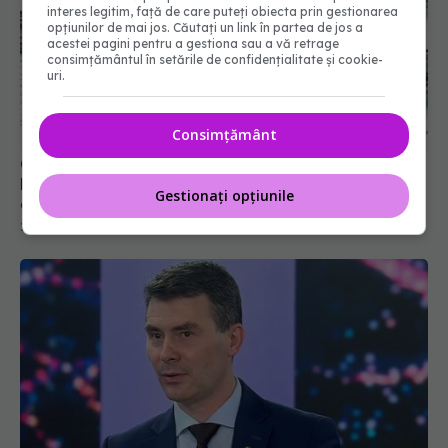
interes legitim, față de care puteți obiecta prin gestionarea
opțiunilor de mai jos. Căutați un link în partea de jos a
acestei pagini pentru a gestiona sau a vă retrage
consimțământul în setările de confidențialitate și cookie-
Câți bani mai sunt pentru analize gratuite. SCJU
uri.
Brașov afișează în timp real fondurile decontate
de CAS
Consimțământ
20 iul 2026, 13:31
Gestionați opțiunile
Conf. Horațiu Moldovan (CNAS), anunțul
momentului despre cardurile de sănătate