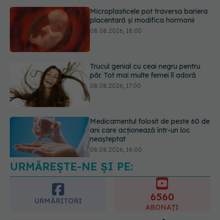
Trucul genial cu ceai negru pentru
păr. Tot mai multe femei îl adoră
08.08.2026, 17:00
Medicamentul folosit de peste 60 de
ani care acționează într-un loc
neașteptat
08.08.2026, 16:00
URMĂREȘTE-NE ȘI PE:
Transpirații nocturne: semnul ignorat
care poate ascunde probleme
serioase de sănătate
6560
08.08.2026, 20:00
URMĂRITORI
ABONAȚI
365
1401
URMĂRITORI
URMĂRITORI
ARTICOLE SIMILARE