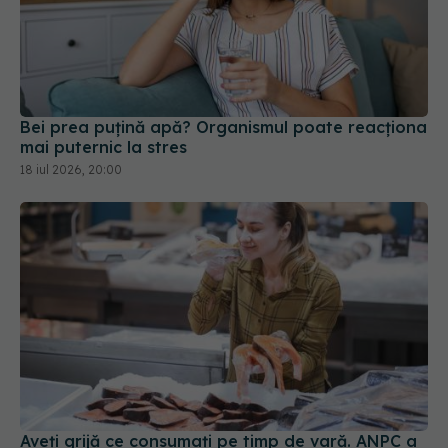
Bei prea puțină apă? Organismul poate reacționa
mai puternic la stres
18 iul 2026, 20:00
Aveți grijă ce consumați pe timp de vară. ANPC a
găsit pește alterat, mucegai și ulei degradat
24 iul 2026, 18:00