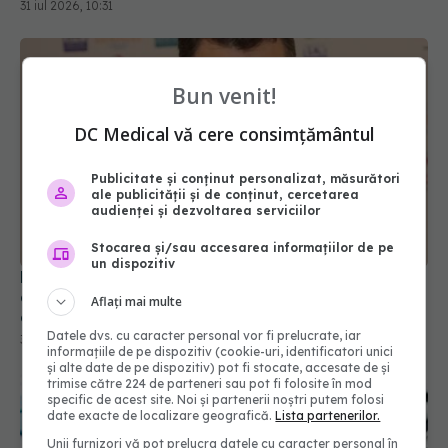
Bun venit!
DC Medical vă cere consimțământul
Publicitate și conținut personalizat, măsurători
Din 1 septembrie, românii vor avea portofel
ale publicității și de conținut, cercetarea
digital de sănătate. Ce este "E-Sănătatea Mea" și
audienței și dezvoltarea serviciilor
ce beneficii aduce pacienților
Stocarea și/sau accesarea informațiilor de pe
30 iul 2026, 17:08
un dispozitiv
Aflați mai multe
Datele dvs. cu caracter personal vor fi prelucrate, iar
informațiile de pe dispozitiv (cookie-uri, identificatori unici
și alte date de pe dispozitiv) pot fi stocate, accesate de și
trimise către 224 de parteneri sau pot fi folosite în mod
specific de acest site. Noi și partenerii noștri putem folosi
date exacte de localizare geografică.
Lista partenerilor.
Unii furnizori vă pot prelucra datele cu caracter personal în