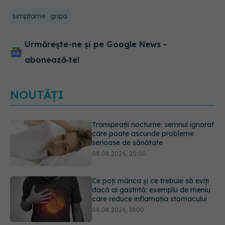
simptome
gripa
Urmărește-ne și pe Google News -
abonează‑te!
NOUTĂȚI
Ce poți mânca și ce trebuie să eviți
dacă ai gastrită: exemplu de meniu
care reduce inflamația stomacului
08.08.2026, 19:00
Microplasticele pot traversa bariera
placentară și modifica hormonii
08.08.2026, 18:00