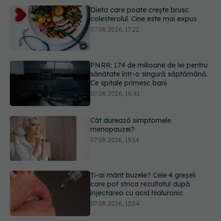
PNRR: 174 de milioane de lei pentru
sănătate într-o singură săptămână.
Ce spitale primesc bani
07.08.2026, 16:41
Cât durează simptomele
menopauzei?
07.08.2026, 15:14
Ți-ai mărit buzele? Cele 4 greșeli
care pot strica rezultatul după
injectarea cu acid hialuronic
07.08.2026, 13:54
Alina Pușcău dezvăluie diagnosticul
care i-a schimbat viața: Am cancer
la sân. Am intrat în metastază
07.08.2026, 12:39