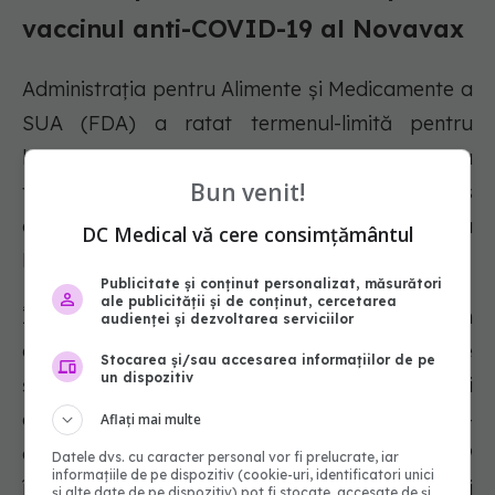
vaccinul anti-COVID-19 al Novavax
Administrația pentru Alimente și Medicamente a
SUA (FDA) a ratat termenul-limită pentru
luarea unei decizii privind aprobarea
Bun venit!
tradițională a vaccinului anti-COVID-19 produs
de Novavax, a declarat compania pentru
DC Medical vă cere consimțământul
Reuters miercuri.
Publicitate și conținut personalizat, măsurători
ale publicității și de conținut, cercetarea
Întârzierea survine pe fondul plecării din
audienței și dezvoltarea serviciilor
agenție a lui Peter Marks, principalul om de
Stocarea și/sau accesarea informațiilor de pe
un dispozitiv
știință pentru vaccinuri al FDA, care va deveni
efectivă pe 5 aprilie. Marks, care a jucat un rol-
Aflați mai multe
cheie în dezvoltarea vaccinurilor anti-COVID-19
Datele dvs. cu caracter personal vor fi prelucrate, iar
informațiile de pe dispozitiv (cookie-uri, identificatori unici
în timpul primului mandat al președintelui
și alte date de pe dispozitiv) pot fi stocate, accesate de și