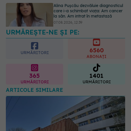
Dieta care poate crește brusc
colesterolul. Cine este mai expus
07.08.2026, 17:22
URMĂREȘTE-NE ȘI PE:
6560
URMĂRITORI
ABONAȚI
365
1401
URMĂRITORI
URMĂRITORI
ARTICOLE SIMILARE