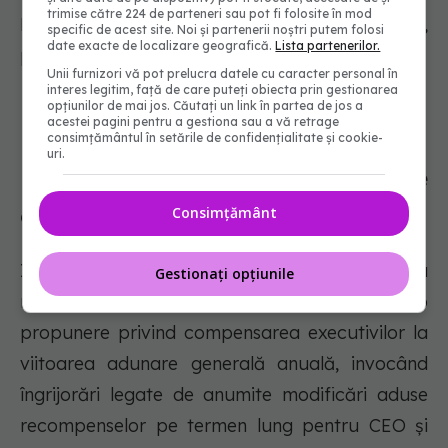
trimise către 224 de parteneri sau pot fi folosite în mod
Donald Trump, a fost forțat să demisioneze,
specific de acest site. Noi și partenerii noștri putem folosi
date exacte de localizare geografică.
Lista partenerilor.
potrivit unor rapoarte din presă.
Unii furnizori vă pot prelucra datele cu caracter personal în
interes legitim, față de care puteți obiecta prin gestionarea
opțiunilor de mai jos. Căutați un link în partea de jos a
acestei pagini pentru a gestiona sau a vă retrage
ISS recomandă respingerea
consimțământul în setările de confidențialitate și cookie-
uri.
propunerii privind salariile
executivilor Pfizer
Consimțământ
Institutional Shareholder Services (ISS) a
Gestionați opțiunile
recomandat investitorilor Pfizer să respingă o
propunere privind compensarea executivilor la
viitoarea adunare generală anuală, invocând
îngrijorări legate de anumite modificări aduse
recompenselor pe termen lung pentru CEO și