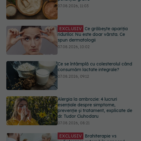
EXCLUSIV
Ce grăbește apariția
ridurilor. Nu este doar vârsta. Ce
spun dermatologii
07.08.2026, 10:02
Ce se întâmplă cu colesterolul când
consumăm lactate integrale?
07.08.2026, 09:12
Alergia la ambrozie: 4 lucruri
esențiale despre simptome,
prevenție și tratament, explicate de
dr. Tudor Ciuhodaru
07.08.2026, 08:21
EXCLUSIV
Brahiterapie vs
radioterapie externă în cancerul
ginecologic. Dr. Sorin Bogdan
(SANADOR) explică diferența și
cum acționează tratamentul