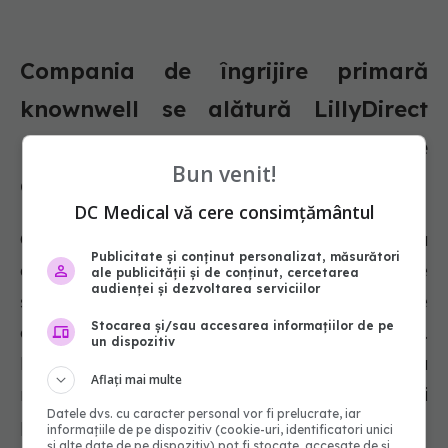
Compania de îngrijire primară
knownwell se alătură LillyDirect
pentru a oferi servicii de gestionare
Bun venit!
a greutății
DC Medical vă cere consimțământul
Compania de îngrijire primară knownwell a
Publicitate și conținut personalizat, măsurători
anunțat miercuri că va oferi servicii de sănătate
ale publicității și de conținut, cercetarea
audienței și dezvoltarea serviciilor
și gestionare a greutății prin platforma online
Stocarea și/sau accesarea informațiilor de pe
direct-to-consumer LillyDirect, a lui Eli Lilly.
un dispozitiv
Pacienții de pe LillyDirect vor avea acces la
Aflați mai multe
medici de la knownwell pentru servicii
Datele dvs. cu caracter personal vor fi prelucrate, iar
personalizate, a declarat knownwell.
informațiile de pe dispozitiv (cookie-uri, identificatori unici
și alte date de pe dispozitiv) pot fi stocate, accesate de și