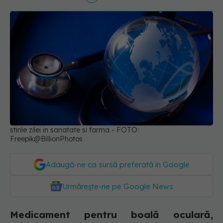
stirile zilei in sanatate si farma - FOTO:
Freepik@BillionPhotos
Adaugă-ne ca sursă preferată în Google
Urmărește-ne pe Google News
Medicament pentru boală oculară,