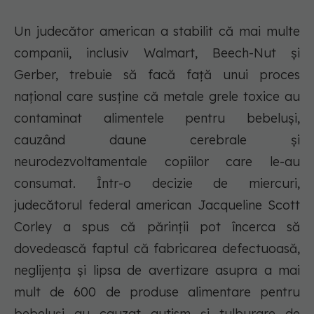
Un judecător american a stabilit că mai multe
companii, inclusiv Walmart, Beech-Nut și
Gerber, trebuie să facă față unui proces
național care susține că metale grele toxice au
contaminat alimentele pentru bebeluși,
cauzând daune cerebrale și
neurodezvoltamentale copiilor care le-au
consumat. Într-o decizie de miercuri,
judecătorul federal american Jacqueline Scott
Corley a spus că părinții pot încerca să
dovedească faptul că fabricarea defectuoasă,
neglijența și lipsa de avertizare asupra a mai
mult de 600 de produse alimentare pentru
bebeluși au cauzat autism și tulburare de