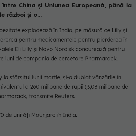
 între China și Uniunea Europeană, până la
e război și o...
zitate explodează în India, pe măsură ce Lilly și
Cererea pentru medicamentele pentru pierderea în
valele Eli Lilly și Novo Nordisk concurează pentru
zate luni de compania de cercetare Pharmarack.
a sfârșitul lunii martie, și-a dublat vânzările în
chivalentul a 260 milioane de rupii (3,03 milioane de
Pharmarack, transmite Reuters.
70 de unități Mounjaro în India.