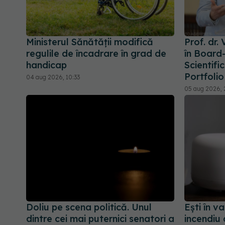
Ministerul Sănătății modifică
Prof. dr.
regulile de încadrare în grad de
în Board-
handicap
Scientifi
Portfolio
04 aug 2026, 10:33
05 aug 2026, 
Doliu pe scena politică. Unul
Ești în v
dintre cei mai puternici senatori a
incendiu