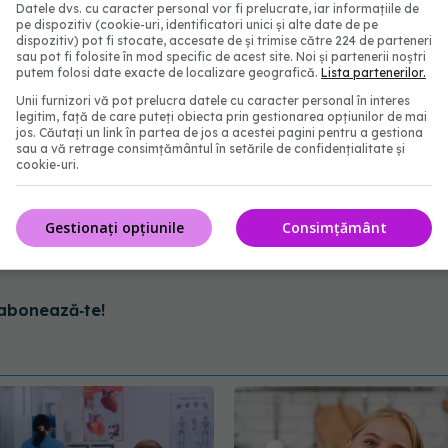
Datele dvs. cu caracter personal vor fi prelucrate, iar informațiile de
pe dispozitiv (cookie-uri, identificatori unici și alte date de pe
ania americană de servicii
dispozitiv) pot fi stocate, accesate de și trimise către 224 de parteneri
sau pot fi folosite în mod specific de acest site. Noi și partenerii noștri
putem folosi date exacte de localizare geografică.
Lista partenerilor.
Unii furnizori vă pot prelucra datele cu caracter personal în interes
legitim, față de care puteți obiecta prin gestionarea opțiunilor de mai
că a semnat un acord pentru achiziționarea
jos. Căutați un link în partea de jos a acestei pagini pentru a gestiona
sau a vă retrage consimțământul în setările de confidențialitate și
mă din domeniul sănătății, ca parte a strategiei
cookie-uri.
or medicale mobile.
Gestionați opțiunile
Consimțământ
 valoarea tranzacției.
abonează‑te!