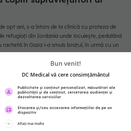
de opt ani, s-a întors de la clinică cu proteza de
 de refugiați din Iordania unde locuiește, pedalând
rachetă în Gaza i-a smuls brațul, în urmă cu un
Bun venit!
postea în Școala Nuseirat, una dintre numeroasele
DC Medical vă cere consimțământul
uri improvizate în timpul atacurilor israeliene.
Publicitate și conținut personalizat, măsurători ale
publicității și de conținut, cercetarea audienței și
dezvoltarea serviciilor
it că serviciile de sănătate prăbușite din Gaza și
ona la momentul respectiv au făcut imposibilă
Stocarea și/sau accesarea informațiilor de pe un
dispozitiv
Aflați mai multe