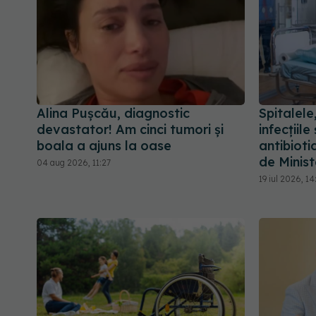
Alina Pușcău, diagnostic
Spitalele
devastator! Am cinci tumori și
infecțiil
boala a ajuns la oase
antibioti
de Minist
04 aug 2026, 11:27
19 iul 2026, 14