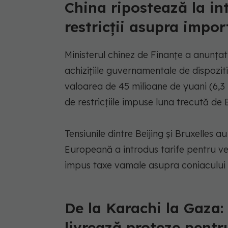
China ripostează la in
restricții asupra impor
Ministerul chinez de Finanțe a anunțat
achizițiile guvernamentale de dispoz
valoarea de 45 milioane de yuani (6,3 
de restricțiile impuse luna trecută de B
Tensiunile dintre Beijing și Bruxelles
Europeană a introdus tarife pentru vehi
impus taxe vamale asupra coniacului 
De la Karachi la Gaza:
livrează proteze pentru