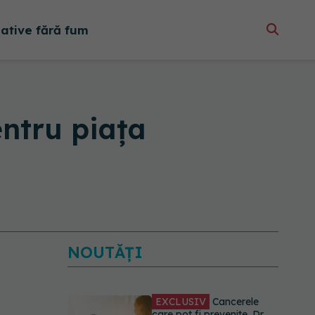
native fără fum
entru piața
NOUTĂȚI
EXCLUSIV
Cancerele
care pot fi prevenite. Dr.