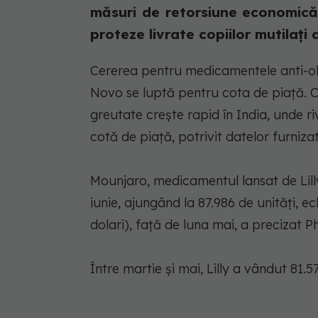
măsuri de retorsiune economică
proteze livrate copiilor mutilați d
Cererea pentru medicamentele anti-obe
Novo se luptă pentru cota de piață. 
greutate crește rapid în India, unde ri
cotă de piață, potrivit datelor furni
Mounjaro, medicamentul lansat de Lilly l
iunie, ajungând la 87.986 de unități, e
dolari), față de luna mai, a precizat 
Între martie și mai, Lilly a vândut 81.5