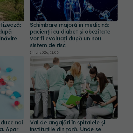
rtizează:
Schimbare majoră în medicină:
 după
pacienții cu diabet și obezitate
lnăvire
vor fi evaluați după un nou
sistem de risc
14 iul 2026, 11:06
oduce noi
Val de angajări în spitalele și
a. Apar
instituțiile din țară. Unde se