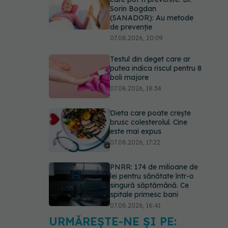
Sorin Bogdan
(SANADOR): Au metode
de prevenție
07.08.2026, 20:09
Testul din deget care ar
putea indica riscul pentru 8
boli majore
07.08.2026, 18:34
Dieta care poate crește
brusc colesterolul. Cine
este mai expus
07.08.2026, 17:22
PNRR: 174 de milioane de
lei pentru sănătate într-o
singură săptămână. Ce
spitale primesc bani
07.08.2026, 16:41
URMĂREȘTE-NE ȘI PE:
Ce spune culoarea ta