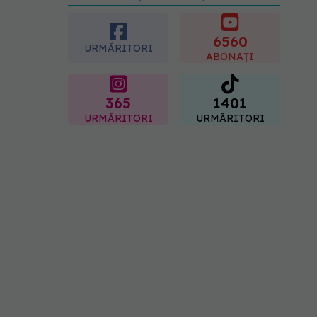
preferată despre vârsta
pe care o ai. Care este
"codul cromatic" al
6560
URMĂRITORI
generațiilor
ABONAȚI
07.08.2026, 21:29
365
1401
URMĂRITORI
URMĂRITORI