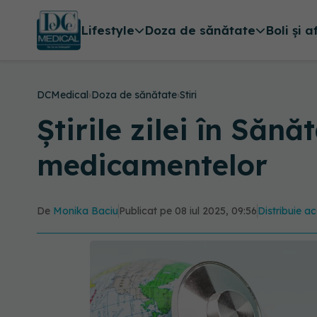
Lifestyle
Doza de sănătate
Boli și a
DCMedical
›
Doza de sănătate
›
Stiri
Știrile zilei în Săn
medicamentelor
De
Monika Baciu
Publicat pe 08 iul 2025, 09:56
Distribuie ac