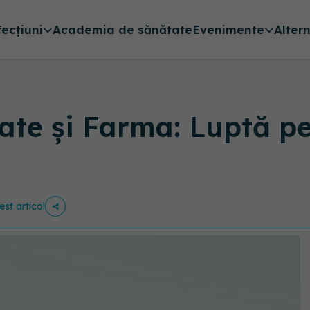
fecțiuni
Academia de sănătate
Evenimente
Alter
ătate și Farma: Luptă p
est articol