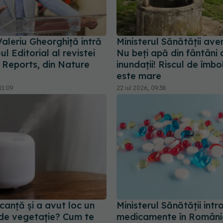
 Valeriu Gheorghiță intră
Ministerul Sănătății ave
ul Editorial al revistei
Nu beți apă din fântâni
c Reports, din Nature
inundații! Riscul de îmbo
este mare
21:09
22 iul 2026, 09:38
acanță și a avut loc un
Ministerul Sănătății intr
 de vegetație? Cum te
medicamente în Români