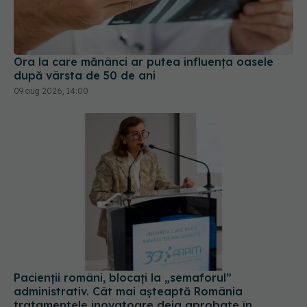
Ora la care mănânci ar putea influența oasele
după vârsta de 50 de ani
09 aug 2026, 14:00
Pacienții români, blocați la „semaforul”
administrativ. Cât mai așteaptă România
tratamentele inovatoare deja aprobate în
Europa
05 aug 2026, 12:33