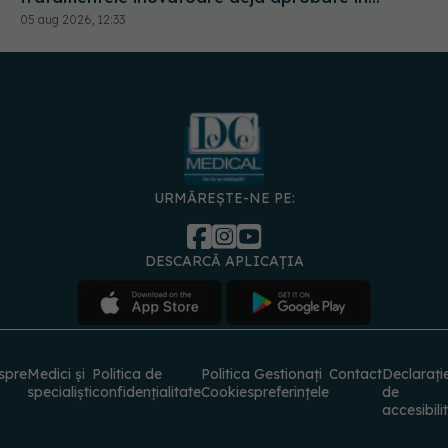
URMĂREȘTE-NE PE:
DESCARCĂ APLICAȚIA
spre
Medici și
Politica de
Politica
Gestionați
Contact
Declarați
specialiști
confidențialitate
Cookies
preferințele
de
accesibili
© 2026 PRESS MEDIA ELECTRONIC S.R.L. Toate drepturile rezervate