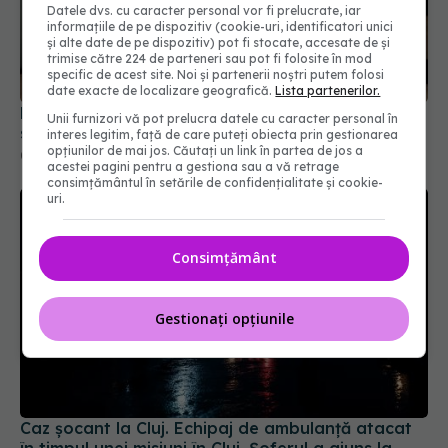
Datele dvs. cu caracter personal vor fi prelucrate, iar
informațiile de pe dispozitiv (cookie-uri, identificatori unici
și alte date de pe dispozitiv) pot fi stocate, accesate de și
Mai trebuie să numărăm caloriile ca să slăbim? Ce
trimise către 224 de parteneri sau pot fi folosite în mod
se schimbă în era medicamentelor GLP-1
specific de acest site. Noi și partenerii noștri putem folosi
date exacte de localizare geografică.
Lista partenerilor.
09 aug 2026, 12:00
Unii furnizori vă pot prelucra datele cu caracter personal în
interes legitim, față de care puteți obiecta prin gestionarea
opțiunilor de mai jos. Căutați un link în partea de jos a
acestei pagini pentru a gestiona sau a vă retrage
consimțământul în setările de confidențialitate și cookie-
uri.
Consimțământ
Gestionați opțiunile
Caz șocant la Cluj. Echipaj de ambulanță atacat
în timpul unei misiuni în Cluj. Șoferul a ajuns la
operație.
09 aug 2026, 12:55