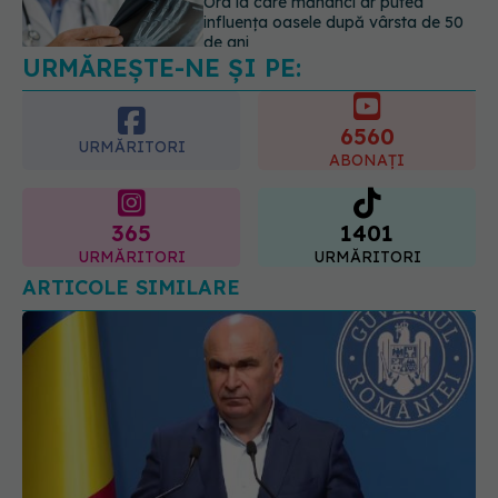
URMĂREȘTE-NE ȘI PE:
Cum alegem alimentele pe timp de
caniculă. Recomandările
specialiștilor
6560
09.08.2026, 15:14
URMĂRITORI
ABONAȚI
365
1401
URMĂRITORI
URMĂRITORI
ARTICOLE SIMILARE