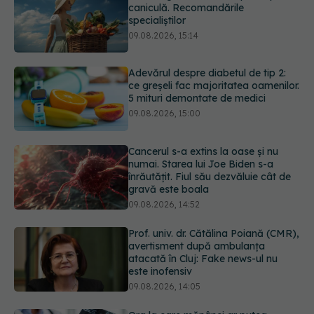
Adevărul despre diabetul de tip 2:
ce greșeli fac majoritatea oamenilor.
5 mituri demontate de medici
09.08.2026, 15:00
Cancerul s-a extins la oase și nu
numai. Starea lui Joe Biden s-a
înrăutățit. Fiul său dezvăluie cât de
gravă este boala
09.08.2026, 14:52
Prof. univ. dr. Cătălina Poiană (CMR),
avertisment după ambulanța
atacată în Cluj: Fake news-ul nu
este inofensiv
09.08.2026, 14:05
Ora la care mănânci ar putea
influența oasele după vârsta de 50
de ani
09.08.2026, 14:00