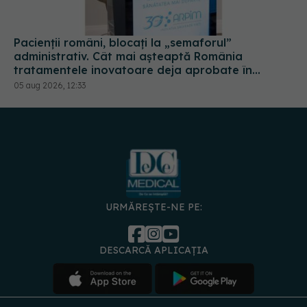
Pacienții români, blocați la „semaforul”
administrativ. Cât mai așteaptă România
tratamentele inovatoare deja aprobate în
Europa
05 aug 2026, 12:33
URMĂREȘTE-NE PE:
DESCARCĂ APLICAȚIA