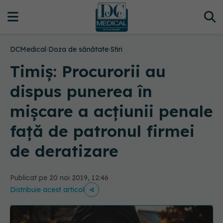
DCMedical
›
Doza de sănătate
›
Stiri
Timiş: Procurorii au
dispus punerea în
mişcare a acţiunii penale
faţă de patronul firmei
de deratizare
Publicat pe 20 noi 2019, 12:46
Distribuie acest articol