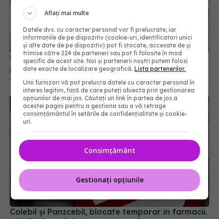
Aflați mai multe
Datele dvs. cu caracter personal vor fi prelucrate, iar
informațiile de pe dispozitiv (cookie-uri, identificatori unici
și alte date de pe dispozitiv) pot fi stocate, accesate de și
trimise către 224 de parteneri sau pot fi folosite în mod
Diagnosticele de autism la fete au crescut după
specific de acest site. Noi și partenerii noștri putem folosi
pandemia de COVID-19
date exacte de localizare geografică.
Lista partenerilor.
08 aug 2026, 15:00
Unii furnizori vă pot prelucra datele cu caracter personal în
interes legitim, față de care puteți obiecta prin gestionarea
opțiunilor de mai jos. Căutați un link în partea de jos a
acestei pagini pentru a gestiona sau a vă retrage
consimțământul în setările de confidențialitate și cookie-
uri.
Consimțământ
Gestionați opțiunile
Colebil și Panzcebil, blocate temporar în farmacii.