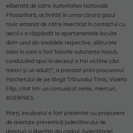
eliberată de către Autoritatea Naţională
Fitosanitară, activităţi în urma cărora gazul
toxic emanat de către insecticid în contactul cu
aerul s-a răspândit la apartamentele locuite
dintr-unul din imobilele respective, alăturate
celor în care a fost folosite substanţa toxică,
conducând apoi la decesul a trei victime (doi
minori şi un adult)", a precizat prim-procurorul
Parchetului de pe lângă Tribunalul Timiş, Violeta
Filip, citat într-un comunicat remis, miercuri,
AGERPRES.
Marţi, inculpatul a fost prezentat cu propunere
de arestare preventivă judecătorului de
drepturi şi libertăţi din cadrul Judecătoriei