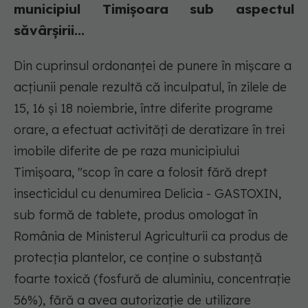
municipiul Timişoara sub aspectul
săvârşirii...
Din cuprinsul ordonanţei de punere în mişcare a
acţiunii penale rezultă că inculpatul, în zilele de
15, 16 şi 18 noiembrie, între diferite programe
orare, a efectuat activităţi de deratizare în trei
imobile diferite de pe raza municipiului
Timişoara, "scop în care a folosit fără drept
insecticidul cu denumirea Delicia - GASTOXIN,
sub formă de tablete, produs omologat în
România de Ministerul Agriculturii ca produs de
protecţia plantelor, ce conţine o substanţă
foarte toxică (fosfură de aluminiu, concentraţie
56%), fără a avea autorizaţie de utilizare