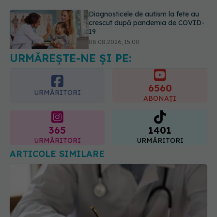
Microplasticele pot traversa bariera
placentară și modifica hormonii
08.08.2026, 18:00
URMĂREȘTE-NE ȘI PE:
6560
URMĂRITORI
ABONAȚI
365
1401
URMĂRITORI
URMĂRITORI
ARTICOLE SIMILARE