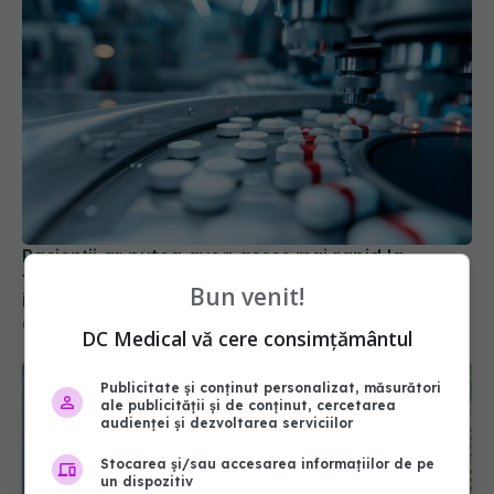
Pacienții ar putea avea acces mai rapid la
tratamente. UNIFARM anunță un parteneriat
Bun venit!
important
04 aug 2026, 12:30
DC Medical vă cere consimțământul
Publicitate și conținut personalizat, măsurători
ale publicității și de conținut, cercetarea
audienței și dezvoltarea serviciilor
Stocarea și/sau accesarea informațiilor de pe
un dispozitiv