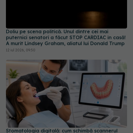
Doliu pe scena politică. Unul dintre cei mai
puternici senatori a făcut STOP CARDIAC în casă!
A murit Lindsey Graham, aliatul lui Donald Trump
12 iul 2026, 09:50
Stomatologia digitală: cum schimbă scannerul
intraoral experiența pacientului și precizia
lucrărilor dentare
01 iul 2026, 12:07