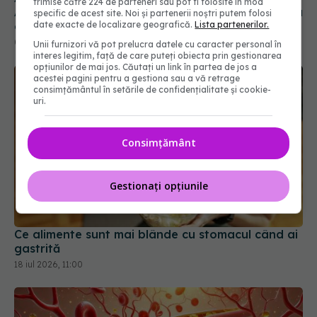
trimise către 224 de parteneri sau pot fi folosite în mod
specific de acest site. Noi și partenerii noștri putem folosi
date exacte de localizare geografică.
Lista partenerilor.
Unii furnizori vă pot prelucra datele cu caracter personal în
interes legitim, față de care puteți obiecta prin gestionarea
opțiunilor de mai jos. Căutați un link în partea de jos a
acestei pagini pentru a gestiona sau a vă retrage
consimțământul în setările de confidențialitate și cookie-
uri.
Consimțământ
Gestionați opțiunile
Ce alimente sunt mai blânde cu stomacul când ai
gastrită
18 iul 2026, 11:00