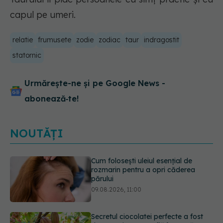
capul pe umeri.
relatie
frumusete
zodie
zodiac
taur
indragostit
statornic
Urmărește-ne și pe Google News -
abonează‑te!
NOUTĂȚI
Secretul ciocolatei perfecte a fost
descoperit. Nu se află în rețetă
09.08.2026, 10:00