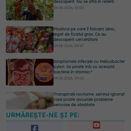
Plasticul pe care îl folosim zilnic,
legat de ficatul gras. Ce au
descoperit cercetătorii
09.08.2026, 09:47
Simptomele infecției cu Helicobacter
pylori. Se poate trăi cu această
bacterie în stomac?
09.08.2026, 09:00
Transpirații nocturne: semnul ignorat
care poate ascunde probleme
serioase de sănătate
08.08.2026, 20:00
URMĂREȘTE-NE ȘI PE:
Cum folosești uleiul esențial de
rozmarin pentru a opri căderea
părului
6560
09.08.2026, 11:00
URMĂRITORI
ABONAȚI