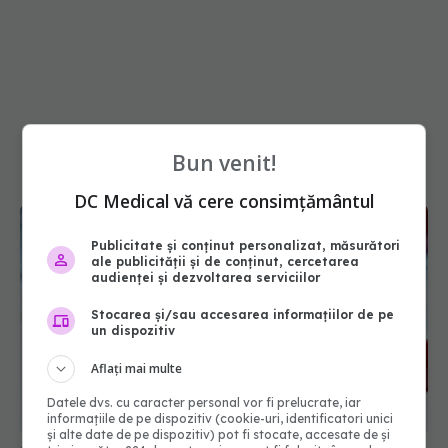
Bun venit!
DC Medical vă cere consimțământul
Publicitate și conținut personalizat, măsurători
ale publicității și de conținut, cercetarea
audienței și dezvoltarea serviciilor
Stocarea și/sau accesarea informațiilor de pe
un dispozitiv
Aflați mai multe
Alertă în Europa după un nou caz de hantavirus
Anzi, singura tulpină care se transmite de la om la
Datele dvs. cu caracter personal vor fi prelucrate, iar
om
informațiile de pe dispozitiv (cookie-uri, identificatori unici
și alte date de pe dispozitiv) pot fi stocate, accesate de și
06 aug 2026, 20:06