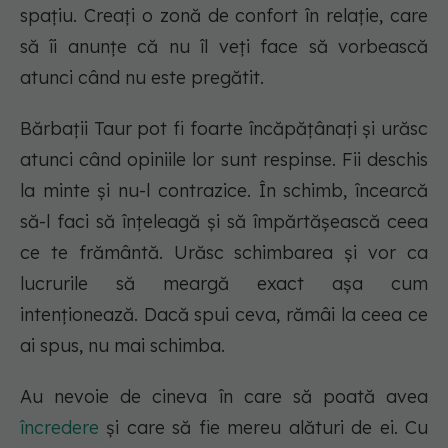
spațiu. Creați o zonă de confort în relație, care
să îi anunțe că nu îl veți face să vorbească
atunci când nu este pregătit.
Bărbații Taur pot fi foarte încăpățânați și urăsc
atunci când opiniile lor sunt respinse. Fii deschis
la minte și nu-l contrazice. În schimb, încearcă
să-l faci să înțeleagă și să împărtășească ceea
ce te frământă. Urăsc schimbarea și vor ca
lucrurile să meargă exact așa cum
intenționează. Dacă spui ceva, rămâi la ceea ce
ai spus, nu mai schimba.
Au nevoie de cineva în care să poată avea
încredere
și care să fie mereu alături de ei. Cu