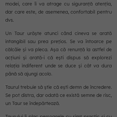
modei, care îi va atrage cu siguranță atenția,
dar care este, de asemenea, confortabil pentru
dvs.
Un Taur urăște atunci când cineva se arată
intangibil sau prea prețios. Se va întoarce pe
călcâie și va pleca. Așa că renunță la astfel de
acțiuni și arată-i că ești dispus să explorezi
relația indiferent unde se duce și cât va dura
până să ajungi acolo.
Taurul trebuie să știe că ești demn de încredere.
Se pot distra, dar odată ce există semne de risc,
un Taur se îndepărtează.
Taurului îi plac persoanele cu simț practic și cu