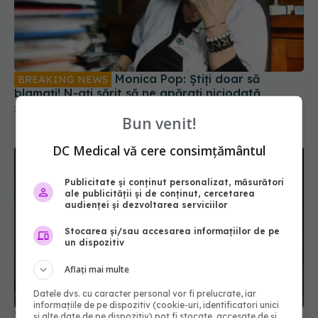
Monica Pop: Știți doar să
BREAKING NEWS
blamați! N-ați sărit să ne apărați niciodată
30 noi 2018, 09:50
Bun venit!
DC Medical vă cere consimțământul
Publicitate și conținut personalizat, măsurători
ale publicității și de conținut, cercetarea
audienței și dezvoltarea serviciilor
Stocarea și/sau accesarea informațiilor de pe
un dispozitiv
Aflați mai multe
Datele dvs. cu caracter personal vor fi prelucrate, iar
informațiile de pe dispozitiv (cookie-uri, identificatori unici
Infecție cu stafilococ auriu, risc sporit în sălile de
și alte date de pe dispozitiv) pot fi stocate, accesate de și