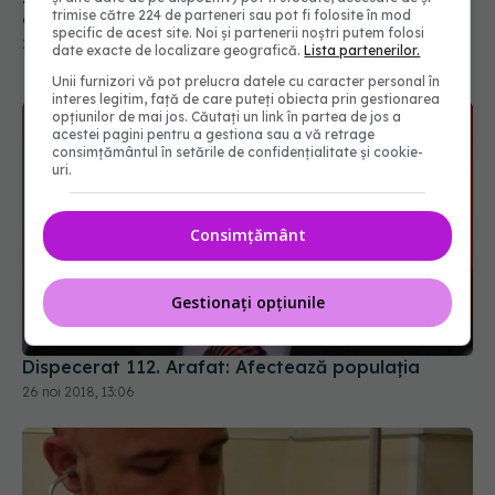
trimise către 224 de parteneri sau pot fi folosite în mod
operație, inclusiv în maternități acum anchetate
specific de acest site. Noi și partenerii noștri putem folosi
29 noi 2018, 09:00
date exacte de localizare geografică.
Lista partenerilor.
Unii furnizori vă pot prelucra datele cu caracter personal în
interes legitim, față de care puteți obiecta prin gestionarea
opțiunilor de mai jos. Căutați un link în partea de jos a
acestei pagini pentru a gestiona sau a vă retrage
consimțământul în setările de confidențialitate și cookie-
uri.
Consimțământ
Gestionați opțiunile
Dispecerat 112. Arafat: Afectează populaţia
26 noi 2018, 13:06