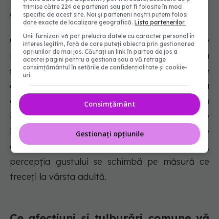
trimise către 224 de parteneri sau pot fi folosite în mod
gustative?
specific de acest site. Noi și partenerii noștri putem folosi
date exacte de localizare geografică.
Lista partenerilor.
Unii furnizori vă pot prelucra datele cu caracter personal în
Celulele bazale se transformă în noi celule
interes legitim, față de care puteți obiecta prin gestionarea
opțiunilor de mai jos. Căutați un link în partea de jos a
receptoare ale gustului la fiecare săptămână
acestei pagini pentru a gestiona sau a vă retrage
consimțământul în setările de confidențialitate și cookie-
sau două (în medie 10 zile). Papilele noastre
uri.
gustative scad pe măsură ce îmbătrânim, ceea
ce înseamnă că percepția gustului se schimbă
Consimțământ
în diferite etape ale vieții. Alimentele pe care le
îndrăgești ca adult pot fi diferite de cele pe
Gestionați opțiunile
care le iubeai când erai copil. În mod similar,
percepția gustului se schimbă pe măsură ce
treceți la vârsta adultă.
Ce afecțiuni și tulburări comune vă