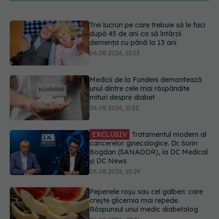
Medicii de la Fundeni demontează
unul dintre cele mai răspândite
mituri despre diabet
06.08.2026, 11:52
EXCLUSIV
Tratamentul modern al
cancerelor ginecologice. Dr. Sorin
Bogdan (SANADOR), la DC Medical
și DC News
06.08.2026, 10:29
Pepenele roșu sau cel galben: care
crește glicemia mai repede.
Răspunsul unui medic diabetolog
06.08.2026, 09:36
Adevărul despre tratamentul cu
doze mari de Vitamina D în cancerul
colorectal