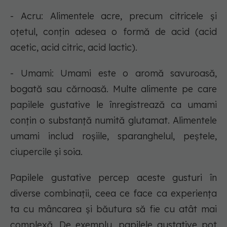
- Acru: Alimentele acre, precum citricele și
oțetul, conțin adesea o formă de acid (acid
acetic, acid citric, acid lactic).
- Umami: Umami este o aromă savuroasă,
bogată sau cărnoasă. Multe alimente pe care
papilele gustative le înregistrează ca umami
conțin o substanță numită glutamat. Alimentele
umami includ roșiile, sparanghelul, peștele,
ciupercile și soia.
Papilele gustative percep aceste gusturi în
diverse combinații, ceea ce face ca experiența
ta cu mâncarea și băutura să fie cu atât mai
complexă. De exemplu, papilele gustative pot