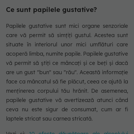
Ce sunt papilele gustative?
Papilele gustative sunt mici organe senzoriale
care vă permit să simțiți gustul. Acestea sunt
situate în interiorul unor mici umflături care
acoperă limba, numite papile. Papilele gustative
vă permit să știți ce mâncați și ce beți și dacă
are un gust "bun" sau "rău". Această informație
face ca mâncatul să fie plăcut, ceea ce ajută la
menținerea corpului tău hrănit. De asemenea,
papilele gustative vă avertizează atunci când
ceva nu este sigur de consumat, cum ar fi
laptele stricat sau carnea stricată.
Vezi și:
10 efecte dăunătoare ale alcoolului