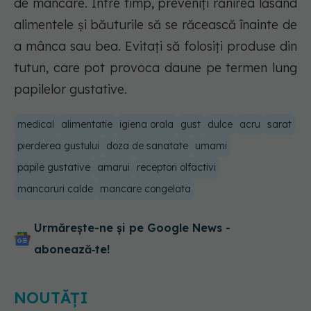
de mâncare. Între timp, preveniți rănirea lăsând
alimentele și băuturile să se răcească înainte de
a mânca sau bea. Evitați să folosiți produse din
tutun, care pot provoca daune pe termen lung
papilelor gustative.
medical
alimentatie
igiena orala
gust
dulce
acru
sarat
pierderea gustului
doza de sanatate
umami
papile gustative
amarui
receptori olfactivi
mancaruri calde
mancare congelata
Urmărește-ne și pe Google News -
abonează‑te!
NOUTĂȚI