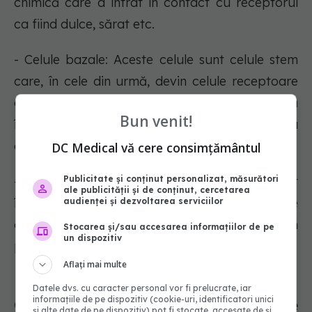
chimică care a intrat în contact cu receptorul
ca fiind dulce, sărat etc.
- Celule bazale: Aceste celule sunt celule stem
care, în cele din urmă, devin celule receptoare
ale gustului. Organismul dumneavoastră
Bun venit!
înlocuiește celulele receptorilor de gust la
aproximativ fiecare 10 zile.
DC Medical vă cere consimțământul
Publicitate și conținut personalizat, măsurători
- Celule de susținerr: Aceste celule sunt
ale publicității și de conținut, cercetarea
împrăștiate în papilele gustative alături de
audienței și dezvoltarea serviciilor
celulele receptorilor de gust. Deși se află în
Stocarea și/sau accesarea informațiilor de pe
un dispozitiv
papilele tale gustative, nu pot detecta gustul.
Aflați mai multe
Datele dvs. cu caracter personal vor fi prelucrate, iar
informațiile de pe dispozitiv (cookie-uri, identificatori unici
Cât de des se schimbă papilele
și alte date de pe dispozitiv) pot fi stocate, accesate de și