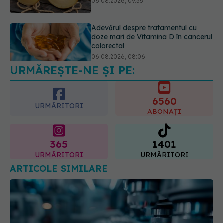
06.08.2026, 08:06
Trei lucruri pe care trebuie să le faci
după 45 de ani ca să întârzii
demența cu până la 13 ani
06.08.2026, 13:03
URMĂREȘTE-NE ȘI PE:
6560
URMĂRITORI
ABONAȚI
365
1401
URMĂRITORI
URMĂRITORI
ARTICOLE SIMILARE