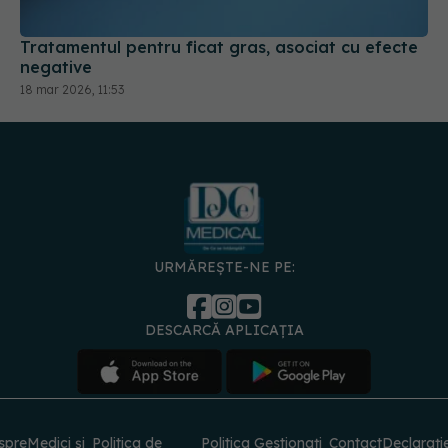
Tratamentul pentru ficat gras, asociat cu efecte
negative
18 mar 2026, 11:53
URMĂREȘTE-NE PE:
DESCARCĂ APLICAȚIA
spre
Medici și
Politica de
Politica
Gestionați
Contact
Declarați
specialiști
confidențialitate
Cookies
preferințele
de
accesibili