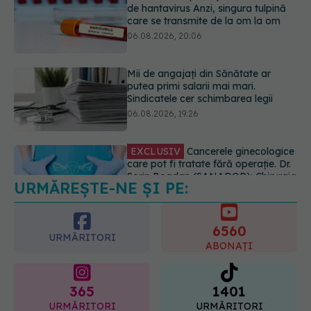
putea primi salarii mai mari.
Sindicatele cer schimbarea legii
06.08.2026, 19:26
EXCLUSIV
Cancerele ginecologice
care pot fi tratate fără operație. Dr.
Sorin Bogdan (SANADOR): Chirurgia
este indicată doar punctual, pentru
anumite categorii de paciente
06.08.2026, 19:05
URMĂREȘTE-NE ȘI PE:
EXCLUSIV
Brahiterapie vs
radioterapie externă în cancerul
ginecologic. Dr. Sorin Bogdan
6560
(SANADOR) explică diferența și
URMĂRITORI
cum acționează tratamentul
ABONAȚI
06.08.2026, 22:49
365
1401
URMĂRITORI
URMĂRITORI
ARTICOLE SIMILARE