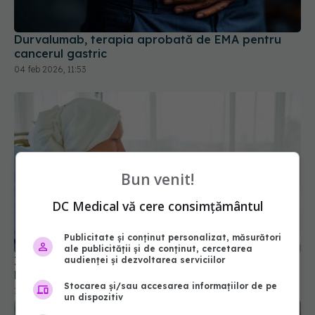
Durvalumab, terapia aprobată de EMA pentru
cancerul gastric
04 feb 2026, 11:53
Bun venit!
DC Medical vă cere consimțământul
Ivermectina, noul "leac universal" pentru cancer?
Publicitate și conținut personalizat, măsurători
De ce medicii trag un semnal de alarmă
ale publicității și de conținut, cercetarea
15 mai 2026, 10:40
audienței și dezvoltarea serviciilor
Stocarea și/sau accesarea informațiilor de pe
un dispozitiv