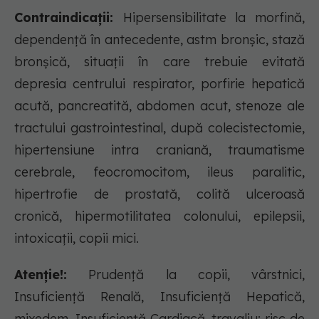
Contraindicații:
Hipersensibilitate la morfină,
dependență în antecedente, astm bronșic, stază
bronșică, situații în care trebuie evitată
depresia centrului respirator, porfirie hepatică
acută, pancreatită, abdomen acut, stenoze ale
tractului gastrointestinal, după colecistectomie,
hipertensiune intra craniană, traumatisme
cerebrale, feocromocitom, ileus paralitic,
hipertrofie de prostată, colită ulceroasă
cronică, hipermotilitatea colonului, epilepsii,
intoxicații, copii mici.
Atenție!:
Prudență la copii, vârstnici,
Insuficiență Renală, Insuficiență Hepatică,
mixedem, Insuficiență Cardiacă, travaliu; risc de