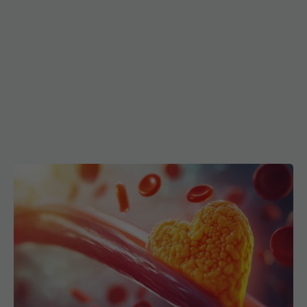
Pastila care reduce colesterolul "rău" cu 60%
18 mar 2026, 13:58