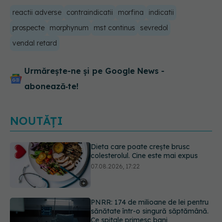
reactii adverse
contraindicatii
morfina
indicatii
prospecte
morphynum
mst continus
sevredol
vendal retard
Urmărește-ne și pe Google News -
abonează‑te!
NOUTĂȚI
PNRR: 174 de milioane de lei pentru
sănătate într-o singură săptămână.
Ce spitale primesc bani
07.08.2026, 16:41
Cât durează simptomele
menopauzei?