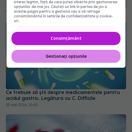
interes legitim, față de care puteți obiecta prin gestionarea
opțiunilor de mai jos. Căutați un link în partea de jos a
acestei pagini pentru a gestiona sau a vă retrage
consimțământul în setările de confidențialitate și cookie-
uri.
Consimțământ
Gestionați opțiunile
Ce trebuie să știi despre medicamentele pentru
acidul gastric. Legătura cu C. Difficile
25 mai 2026, 10:40