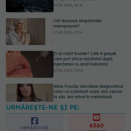
07.08.2026, 15:14
Ți-ai mărit buzele? Cele 4 greșeli
care pot strica rezultatul după
injectarea cu acid hialuronic
07.08.2026, 13:54
Alina Pușcău dezvăluie diagnosticul
care i-a schimbat viața: Am cancer
la sân. Am intrat în metastază
07.08.2026, 12:39
URMĂREȘTE-NE ȘI PE:
Dieta care poate crește brusc
colesterolul. Cine este mai expus
07.08.2026, 17:22
6560
URMĂRITORI
ABONAȚI