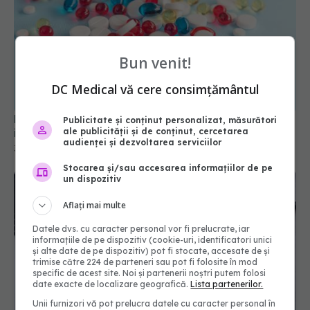
Bun venit!
Medicamentul comun care reduce riscul de
DC Medical vă cere consimțământul
infarct și AVC
30 ian 2026, 10:08
Publicitate și conținut personalizat, măsurători
ale publicității și de conținut, cercetarea
audienței și dezvoltarea serviciilor
Stocarea și/sau accesarea informațiilor de pe
un dispozitiv
Aflați mai multe
Datele dvs. cu caracter personal vor fi prelucrate, iar
informațiile de pe dispozitiv (cookie-uri, identificatori unici
și alte date de pe dispozitiv) pot fi stocate, accesate de și
trimise către 224 de parteneri sau pot fi folosite în mod
specific de acest site. Noi și partenerii noștri putem folosi
date exacte de localizare geografică.
Lista partenerilor.
Ce efect are metformin asupra creierului
Unii furnizori vă pot prelucra datele cu caracter personal în
11 feb 2026, 21:51