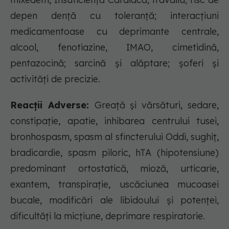
depen dență cu toleranță; interacțiuni
medicamentoase cu deprimante centrale,
alcool, fenotiazine, IMAO, cimetidină,
pentazocină; sarcină și alăptare; șoferi și
activități de precizie.
Reacții Adverse:
Greață și vărsături, sedare,
constipație, apatie, inhibarea centrului tusei,
bronhospasm, spasm al sfincterului Oddi, sughiț,
bradicardie, spasm piloric, hTA (hipotensiune)
predominant ortostatică, mioză, urticarie,
exantem, transpirație, uscăciunea mucoasei
bucale, modificări ale libidoului și potenței,
dificultăți la micțiune, deprimare respiratorie.