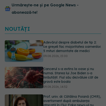
Urmărește-ne și pe Google News -
abonează‑te!
NOUTĂȚI
Cancerul s-a extins la oase și nu
numai. Starea lui Joe Biden s-a
înrăutățit. Fiul său dezvăluie cât de
gravă este boala
09.08.2026, 14:52
Prof. univ. dr. Cătălina Poiană (CMR),
avertisment după ambulanța
atacată în Cluj: Fake news-ul nu
este inofensiv
09.08.2026, 14:05
Ora la care mănânci ar putea
influența oasele după vârsta de 50