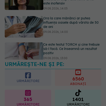
de ani
09.08.2026, 14:00
Ce este testul TORCH și cine trebuie
să-l facă. Ce înseamnă un rezultat
pozitiv
09.08.2026, 13:00
URMĂREȘTE-NE ȘI PE:
Adevărul despre diabetul de tip 2:
ce greșeli fac majoritatea oamenilor.
5 mituri demontate de medici
6560
09.08.2026, 15:00
URMĂRITORI
ABONAȚI
365
1401
URMĂRITORI
URMĂRITORI
ARTICOLE SIMILARE