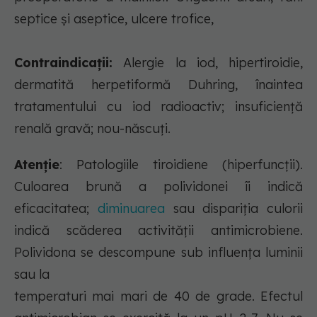
septice şi aseptice, ulcere trofice,
Contraindicații:
Alergie la iod, hipertiroidie,
dermatită herpetiformă Duhring, înaintea
tratamentului cu iod radioactiv; insuficiență
renală gravă; nou-născuţi.
Atenție
: Patologiile tiroidiene (hiperfuncţii).
Culoarea brună a polividonei îi indică
eficacitatea;
diminuarea
sau dispariţia culorii
indică scăderea activităţii antimicrobiene.
Polividona se descompune sub influenţa luminii
sau la
temperaturi mai mari de 40 de grade. Efectul