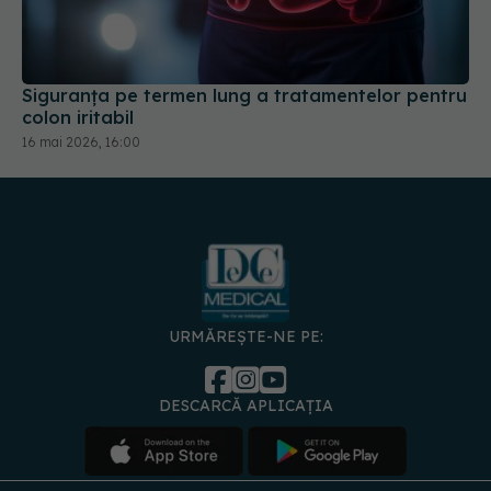
Siguranța pe termen lung a tratamentelor pentru
colon iritabil
16 mai 2026, 16:00
URMĂREȘTE-NE PE:
DESCARCĂ APLICAȚIA
spre
Medici și
Politica de
Politica
Gestionați
Contact
Declarați
specialiști
confidențialitate
Cookies
preferințele
de
accesibili