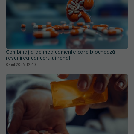
Combinația de medicamente care blochează
revenirea cancerului renal
07 iul 2026, 12:40
Calmantul care are cel mai mare risc de
supradoză fatală