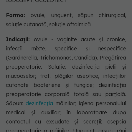
IODOSEPT, OCULOTECT
Forma:
ovule, unguent, săpun chirurgical,
soluție cutanată, soluție oftalmică
Indicații:
ovule - vaginite acute şi cronice,
infecţii mixte, specifice şi nespecifice
(Gardnerella, Trichomonas, Candida). Pregătirea
preoperatorie. Soluţie: dezinfecţia pielii şi
mucoaselor; trat. plăgilor aseptice, infecţiilor
cutanate bacteriene şi fungice; dezinfecţia
preoperatorie corporală totală sau parţială.
Săpun:
dezinfecţia
mâinilor; igiena personalului
medical şi auxiliar; în laboratoare după
contactul cu exsudate şi secreţii; asepsia
preoperatorie a mâinilor. Unguent: arsuri, răni