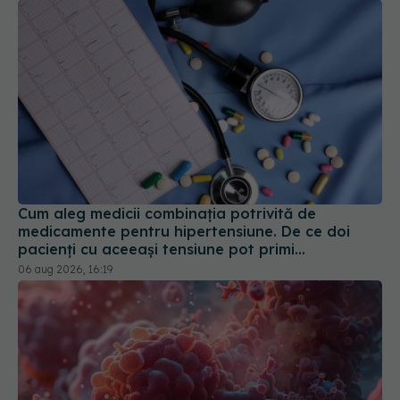
Cum aleg medicii combinația potrivită de
medicamente pentru hipertensiune. De ce doi
pacienți cu aceeași tensiune pot primi
tratamente diferite
06 aug 2026, 16:19