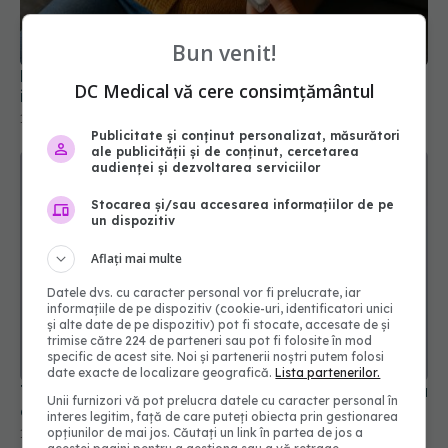
infirmat
10 mar 2026, 18:41
Bun venit!
DC Medical vă cere consimțământul
Publicitate și conținut personalizat, măsurători
ale publicității și de conținut, cercetarea
audienței și dezvoltarea serviciilor
Stocarea și/sau accesarea informațiilor de pe
un dispozitiv
Aflați mai multe
Datele dvs. cu caracter personal vor fi prelucrate, iar
informațiile de pe dispozitiv (cookie-uri, identificatori unici
Tratamentul care prelungește viața pacienților cu
și alte date de pe dispozitiv) pot fi stocate, accesate de și
cancer pancreatic
trimise către 224 de parteneri sau pot fi folosite în mod
18 apr 2026, 13:09
specific de acest site. Noi și partenerii noștri putem folosi
date exacte de localizare geografică.
Lista partenerilor.
Unii furnizori vă pot prelucra datele cu caracter personal în
interes legitim, față de care puteți obiecta prin gestionarea
opțiunilor de mai jos. Căutați un link în partea de jos a