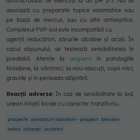
antimicrobian se exercită la un pH 2-7. Nu se
asociază cu preparate topice enzimatice sau
pe bază de mercur, sau cu alte antiseptice.
Complexul PVP-iod este incompatibil cu
agenţii reducători, sărurile alcaline şi acizii. În
cazul săpunului, se testează sensibilitatea în
prealabil. Atenţie la
unguent î
n patologiile
tiroidiene, la vârstnici, la nou-născuţi, copii mici,
gravide şi în perioada alăptării.
Reacții adverse
: În caz de sensibilitate la iod,
uneori iritaţii locale cu caracter tranzitoriu.
prospecte
povidonum iodinatum - prospect
betadine
iodina
iodosept
oculotect