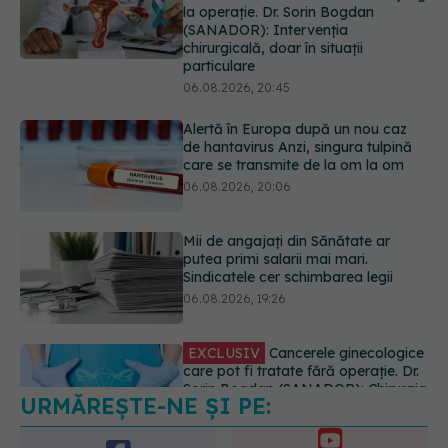
Alertă în Europa după un nou caz
de hantavirus Anzi, singura tulpină
care se transmite de la om la om
06.08.2026, 20:06
Mii de angajați din Sănătate ar
putea primi salarii mai mari.
Sindicatele cer schimbarea legii
06.08.2026, 19:26
EXCLUSIV
Cancerele ginecologice
care pot fi tratate fără operație. Dr.
Sorin Bogdan (SANADOR): Chirurgia
este indicată doar punctual, pentru
anumite categorii de paciente
06.08.2026, 19:05
URMĂREȘTE-NE ȘI PE:
EXCLUSIV
Brahiterapie vs
radioterapie externă în cancerul
ginecologic. Dr. Sorin Bogdan
6560
(SANADOR) explică diferența și
URMĂRITORI
cum acționează tratamentul
ABONAȚI