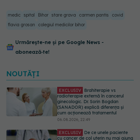
medic
spital
Bihor
stare grava
carmen pantis
covid
flavia grosan
colegiul medicilor bihor
Urmărește-ne și pe Google News -
abonează‑te!
NOUTĂȚI
EXCLUSIV
De ce unele paciente
cu cancer de col uterin nu mai ajung
la operație. Dr. Sorin Bogdan
(SANADOR): Intervenția
chirurgicală, doar în situații
particulare
06.08.2026, 20:45