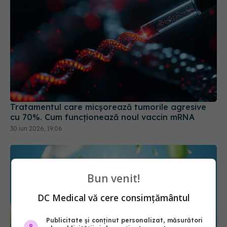
Tratamentul care micșorează tumorile agresive
cu 70%. Cum funcționează noul vaccin mRNA
30 iun 2026, 19:06
Bun venit!
DC Medical vă cere consimțământul
Publicitate și conținut personalizat, măsurători