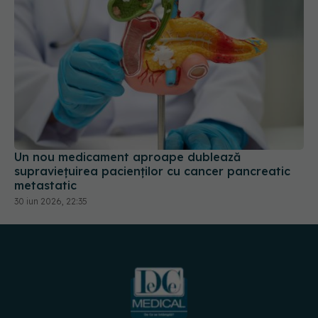
Un nou medicament aproape dublează
supraviețuirea pacienților cu cancer pancreatic
metastatic
30 iun 2026, 22:35
URMĂREȘTE-NE PE: