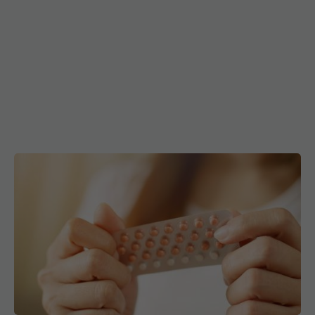
Studiu pe 3 milioane de femei: unele
contraceptive hormonale ar putea crește riscul