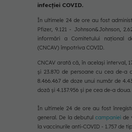
infecției COVID.
În ultimele 24 de ore au fost adminis
Pfizer, 9.121 - Johnson&Johnson, 2.6
informări a Comitetului naţional d
(CNCAV) împotriva COVID.
CNCAV arată că, în acelaşi interval,
şi 23.870 de persoane cu cea de-a 
8.466.467 de doze unui număr de 4.43
doză şi 4.137.956 şi pe cea de-a doua.
În ultimele 24 de ore au fost înregis
general. De la debutul
campaniei
de 
la vaccinurile anti-COVID - 1.757 de tip