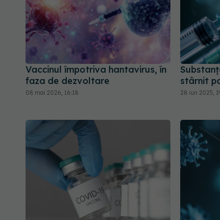
Vaccinul împotriva hantavirus, în
Substanța
faza de dezvoltare
stârnit p
08 mai 2026, 16:18
28 iun 2025, 1