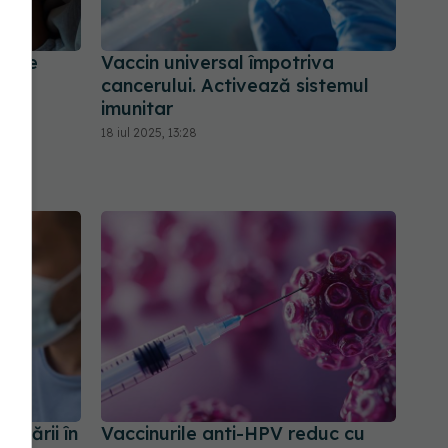
le de
Vaccin universal împotriva
t
cancerului. Activează sistemul
imunitar
18 iul 2025, 13:28
inării în
Vaccinurile anti-HPV reduc cu