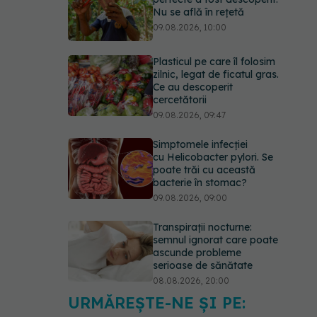
Nu se află în rețetă
09.08.2026, 10:00
Plasticul pe care îl folosim
zilnic, legat de ficatul gras.
Ce au descoperit
cercetătorii
09.08.2026, 09:47
Simptomele infecției
cu Helicobacter pylori. Se
poate trăi cu această
bacterie în stomac?
09.08.2026, 09:00
Transpirații nocturne:
semnul ignorat care poate
ascunde probleme
serioase de sănătate
08.08.2026, 20:00
URMĂREȘTE-NE ȘI PE:
Cum folosești uleiul