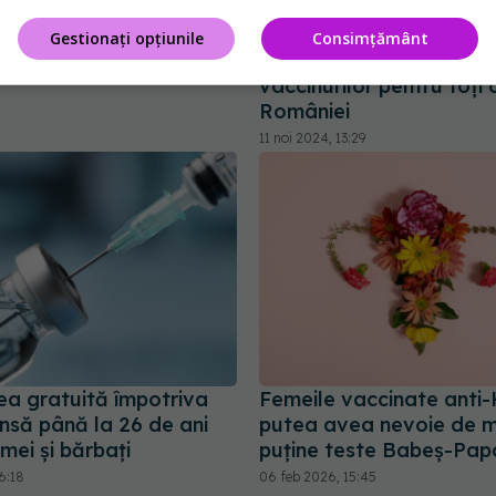
t reprezintă un risc
farmacii, esențială. Dan
e şi cei din jur
Zaharescu (ARPIM): Mil
Gestionați opțiunile
Consimțământ
pentru accesibilizarea
4:31
vaccinurilor pentru toți 
României
11 noi 2024, 13:29
ea gratuită împotriva
Femeile vaccinate anti
nsă până la 26 de ani
putea avea nevoie de m
mei și bărbați
puține teste Babeș-Pap
6:18
06 feb 2026, 15:45