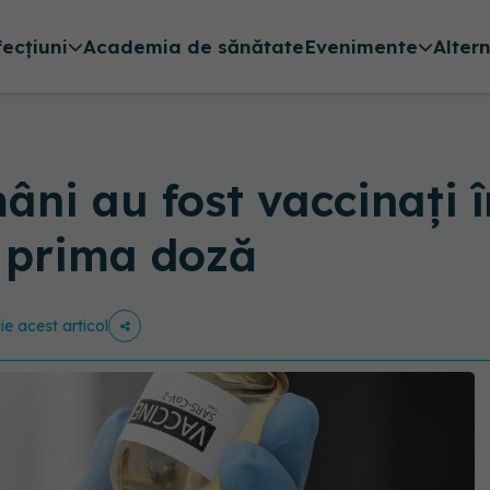
fecțiuni
Academia de sănătate
Evenimente
Alter
âni au fost vaccinați
u prima doză
ie acest articol