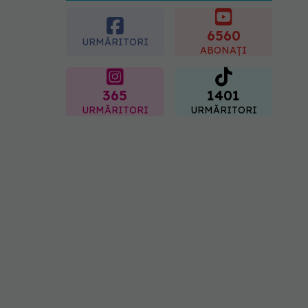
esențial de rozmarin
pentru a opri căderea
părului
6560
URMĂRITORI
09.08.2026, 11:00
ABONAȚI
365
1401
URMĂRITORI
URMĂRITORI