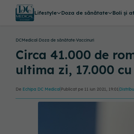
Lifestyle
Doza de sănătate
Boli și a
DCMedical
›
Doza de sănătate
›
Vaccinuri
Circa 41.000 de rom
ultima zi, 17.000 c
De
Echipa DC Medical
Publicat pe 11 iun 2021, 19:01
Distribu