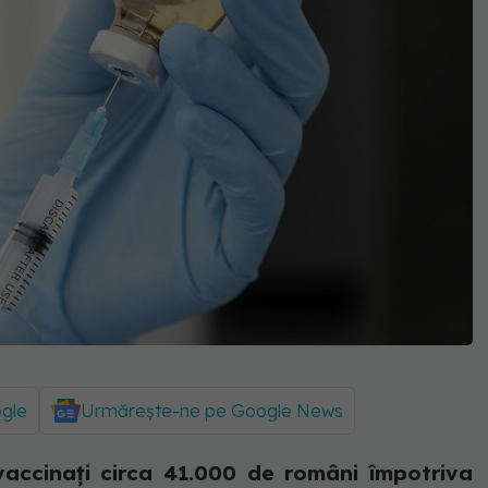
ogle
Urmărește-ne pe Google News
vaccinați circa 41.000 de români împotriva