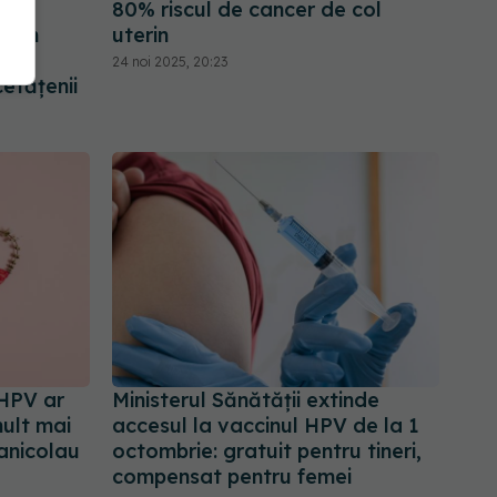
80% riscul de cancer de col
ităm
uterin
24 noi 2025, 20:23
cetățenii
-HPV ar
Ministerul Sănătății extinde
ult mai
accesul la vaccinul HPV de la 1
anicolau
octombrie: gratuit pentru tineri,
compensat pentru femei