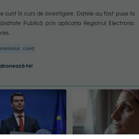
e sunt în curs de investigare. Datele au fost puse la
Sănătate Publică prin aplicaţia Registrul Electronic
res.
oronavirus
covid
abonează‑te!