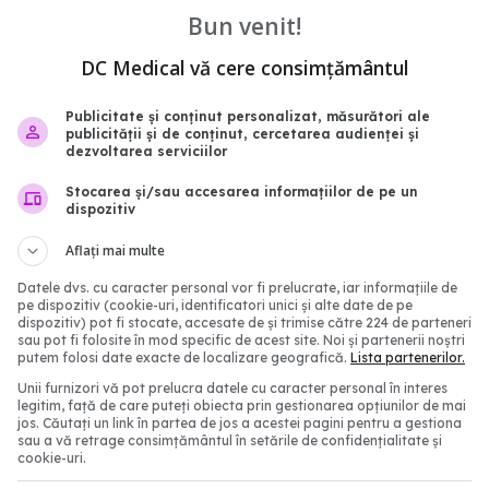
Bun venit!
DC Medical vă cere consimțământul
țiu Moldovan: 2025, anul
Peste 95% dintre cazuri
accinarea revine
cancer de col uterin sun
 în România
cauzate de HPV
Publicitate și conținut personalizat, măsurători ale
publicității și de conținut, cercetarea audienței și
08:24
08 oct 2025, 16:30
dezvoltarea serviciilor
Stocarea și/sau accesarea informațiilor de pe un
dispozitiv
Aflați mai multe
Datele dvs. cu caracter personal vor fi prelucrate, iar informațiile de
pe dispozitiv (cookie-uri, identificatori unici și alte date de pe
dispozitiv) pot fi stocate, accesate de și trimise către 224 de parteneri
sau pot fi folosite în mod specific de acest site. Noi și partenerii noștri
putem folosi date exacte de localizare geografică.
Lista partenerilor.
Unii furnizori vă pot prelucra datele cu caracter personal în interes
legitim, față de care puteți obiecta prin gestionarea opțiunilor de mai
jos. Căutați un link în partea de jos a acestei pagini pentru a gestiona
sau a vă retrage consimțământul în setările de confidențialitate și
cookie-uri.
idemiolog: Copilul
Extinderea vacc
EXCLUSIV