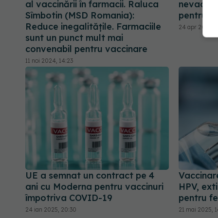
al vaccinării în farmacii. Raluca
nevaccina
Sîmbotin (MSD Romania):
pentru sin
Reduce inegalitățile. Farmaciile
24 apr 2025, 1
sunt un punct mult mai
convenabil pentru vaccinare
11 noi 2024, 14:23
UE a semnat un contract pe 4
Vaccinar
ani cu Moderna pentru vaccinuri
HPV, exti
împotriva COVID-19
pentru fe
24 ian 2025, 20:30
21 mai 2025, 1