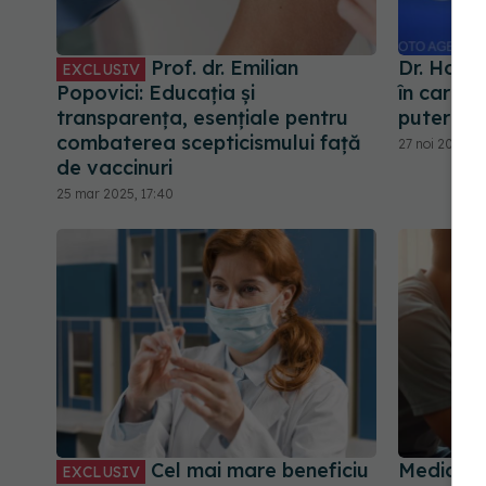
Prof. dr. Emilian
Dr. Hora
EXCLUSIV
Popovici: Educația și
în care v
transparența, esențiale pentru
puternic
combaterea scepticismului față
27 noi 2025, 
de vaccinuri
25 mar 2025, 17:40
Cel mai mare beneficiu
Medic ep
EXCLUSIV