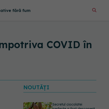
native fără fum
 împotriva COVID în
NOUTĂȚI
Secretul ciocolatei
perfecte a fost descoperit.