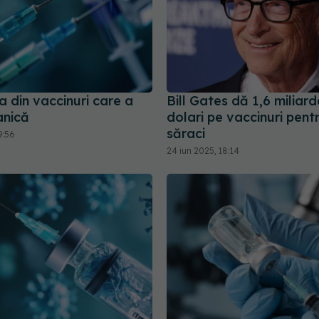
 din vaccinuri care a
Bill Gates dă 1,6 miliar
anică
dolari pe vaccinuri pentr
săraci
9:56
24 iun 2025, 18:14