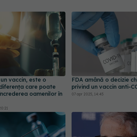
un vaccin, este o
FDA amână o decizie ch
: diferența care poate
privind un vaccin anti-
încrederea oamenilor în
07 apr 2025, 14:45
20:21