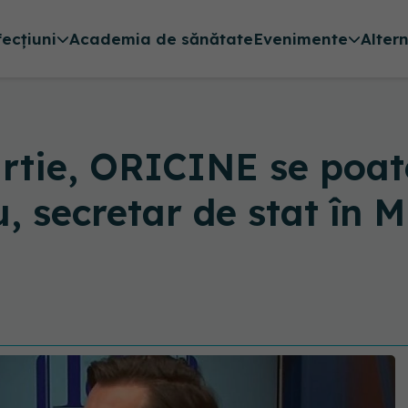
fecțiuni
Academia de sănătate
Evenimente
Alter
rtie, ORICINE se poate
, secretar de stat în M