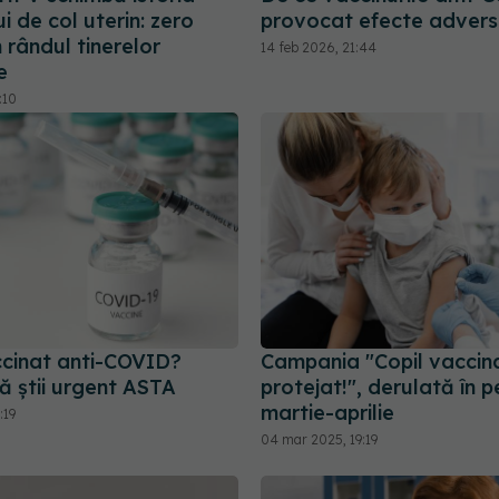
i de col uterin: zero
provocat efecte adver
 rândul tinerelor
14 feb 2026, 21:44
e
:10
ccinat anti-COVID?
Campania "Copil vaccina
ă știi urgent ASTA
protejat!", derulată în 
martie-aprilie
:19
04 mar 2025, 19:19