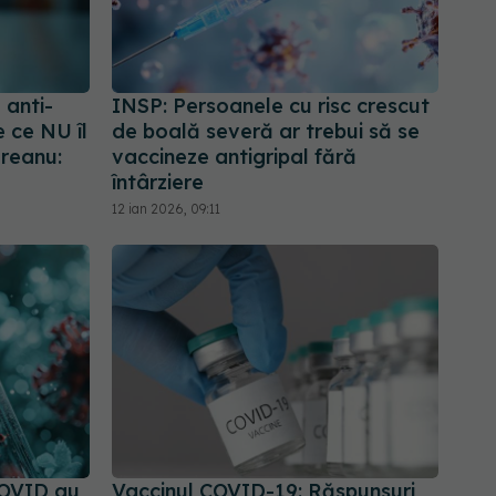
 anti-
INSP: Persoanele cu risc crescut
 ce NU îl
de boală severă ar trebui să se
ăreanu:
vaccineze antigripal fără
întârziere
12 ian 2026, 09:11
COVID au
Vaccinul COVID-19: Răspunsuri