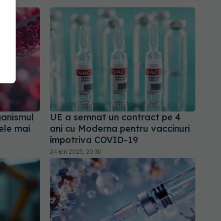
ganismul
UE a semnat un contract pe 4
ele mai
ani cu Moderna pentru vaccinuri
împotriva COVID-19
24 ian 2025, 20:30