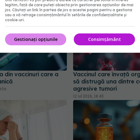
legitim, față de care puteți obiecta prin gestionarea opțiunilor de mai
jos. Căutați un link în partea de jos a acestei pagini pentru a gestiona
sau a vă retrage consimțământul în setările de confidențialitate și
cookie-uri.
Gestionați opțiunile
Consimțământ
 din vaccinuri care a
Vaccinul care învață or
anică
să distrugă una dintre c
agresive tumori
9:56
12 iul 2026, 18:45