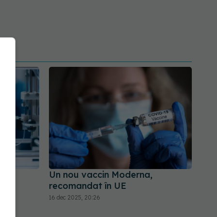
Un nou vaccin Moderna,
e
recomandat în UE
16 dec 2025, 20:26