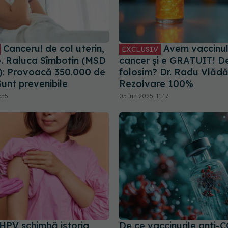
Cancerul de col uterin,
Avem vaccinul
EXCLUSIV
e. Raluca Sîmbotin (MSD
cancer și e GRATUIT! De
: Provoacă 350.000 de
folosim? Dr. Radu Vlăd
unt prevenibile
Rezolvare 100%
:55
05 iun 2025, 11:17
 HPV schimbă istoria
De ce vaccinurile anti-