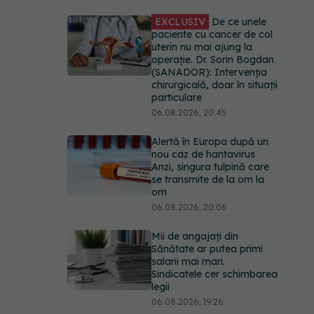
EXCLUSIV
De ce unele
paciente cu cancer de col
uterin nu mai ajung la
operație. Dr. Sorin Bogdan
(SANADOR): Intervenția
chirurgicală, doar în situații
particulare
06.08.2026, 20:45
Alertă în Europa după un
nou caz de hantavirus
Anzi, singura tulpină care
se transmite de la om la
om
06.08.2026, 20:06
Mii de angajați din
Sănătate ar putea primi
salarii mai mari.
Sindicatele cer schimbarea
legii
06.08.2026, 19:26