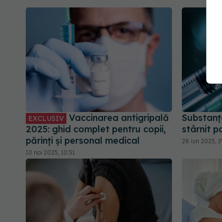
Vaccinarea antigripală
Substanța
EXCLUSIV
2025: ghid complet pentru copii,
stârnit p
părinți și personal medical
28 iun 2025, 1
10 noi 2025, 10:51