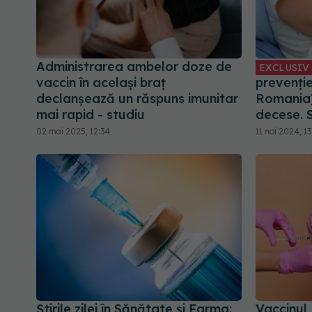
Administrarea ambelor doze de
EXCLUSIV
vaccin în acelaşi braţ
prevenți
declanşează un răspuns imunitar
Romania)
mai rapid - studiu
decese. S
02 mai 2025, 12:34
11 noi 2024, 13
Știrile zilei în Sănătate și Farma:
Vaccinul