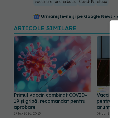
vaccinare
andrei baciu
Covid-19
etapa
Urmărește-ne și pe Google News - 
ARTICOLE SIMILARE
Primul vaccin combinat COVID-
Vaccinare
19 și gripă, recomandat pentru
pentru to
aprobare
anunță A
27 feb 2026, 20:15
08 apr 2025, 1