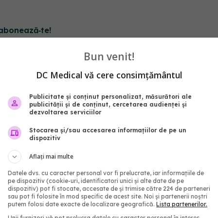
abonează‑te!
Bun venit!
DC Medical vă cere consimțământul
Publicitate și conținut personalizat, măsurători ale
publicității și de conținut, cercetarea audienței și
dezvoltarea serviciilor
Stocarea și/sau accesarea informațiilor de pe un
dispozitiv
Aflați mai multe
Datele dvs. cu caracter personal vor fi prelucrate, iar informațiile de
a va fi obligatorie
EMA a aprobat vaccinul
pe dispozitiv (cookie-uri, identificatori unici și alte date de pe
ţi medicii de familie,
pneumococic Capvaxiv
dispozitiv) pot fi stocate, accesate de și trimise către 224 de parteneri
drian Streinu-Cercel
sau pot fi folosite în mod specific de acest site. Noi și partenerii noștri
03 feb 2025, 14:45
putem folosi date exacte de localizare geografică.
Lista partenerilor.
6:17
Unii furnizori vă pot prelucra datele cu caracter personal în interes