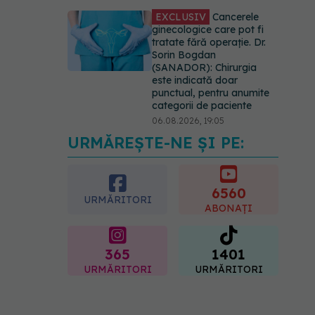
EXCLUSIV
Cancerele
ginecologice care pot fi
tratate fără operație. Dr.
Sorin Bogdan
(SANADOR): Chirurgia
este indicată doar
punctual, pentru anumite
categorii de paciente
06.08.2026, 19:05
URMĂREȘTE-NE ȘI PE:
EXCLUSIV
Brahiterapie
vs radioterapie externă în
cancerul ginecologic. Dr.
Sorin Bogdan (SANADOR)
6560
URMĂRITORI
explică diferența și cum
ABONAȚI
acționează tratamentul
06.08.2026, 22:49
365
1401
URMĂRITORI
URMĂRITORI