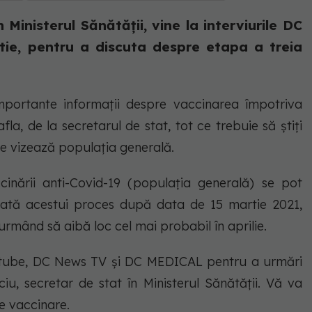
 Ministerul Sănătății, vine la interviurile DC
tie, pentru a discuta despre etapa a treia
mportante informații despre vaccinarea împotriva
afla, de la secretarul de stat, tot ce trebuie să știți
e vizează populația generală.
inării anti-Covid-19 (populaţia generală) se pot
ată acestui proces după data de 15 martie 2021,
rmând să aibă loc cel mai probabil în aprilie.
tube, DC News TV și DC MEDICAL pentru a urmări
iu, secretar de stat în Ministerul Sănătății. Vă va
e vaccinare.