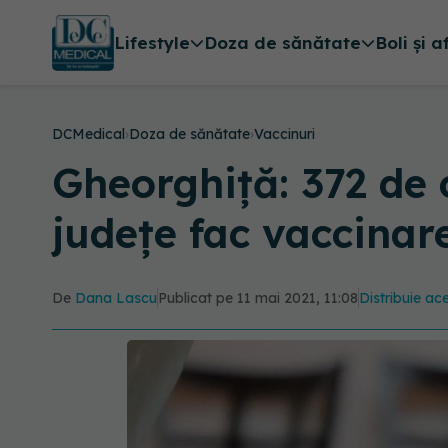
Lifestyle
Doza de sănătate
Boli și a
DCMedical
›
Doza de sănătate
›
Vaccinuri
Gheorghiță: 372 de 
județe fac vaccina
De
Dana Lascu
Publicat pe 11 mai 2021, 11:08
Distribuie ace