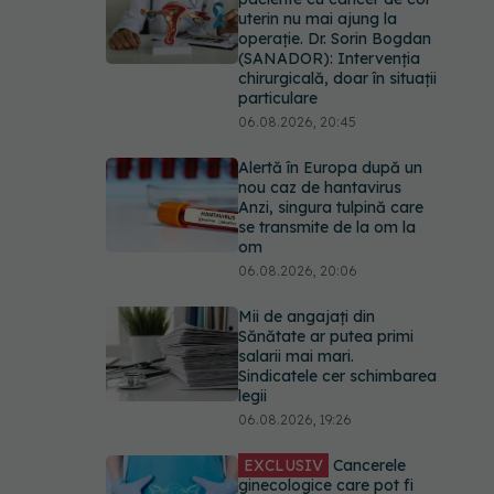
uterin nu mai ajung la
operație. Dr. Sorin Bogdan
(SANADOR): Intervenția
chirurgicală, doar în situații
particulare
06.08.2026, 20:45
Alertă în Europa după un
nou caz de hantavirus
Anzi, singura tulpină care
se transmite de la om la
om
06.08.2026, 20:06
Mii de angajați din
Sănătate ar putea primi
salarii mai mari.
Sindicatele cer schimbarea
legii
06.08.2026, 19:26
EXCLUSIV
Cancerele
ginecologice care pot fi