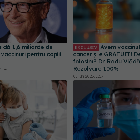
s dă 1,6 miliarde de
Avem vaccinul
EXCLUSIV
 vaccinuri pentru copiii
cancer și e GRATUIT! De
folosim? Dr. Radu Vlăd
Rezolvare 100%
8:14
05 iun 2025, 11:17