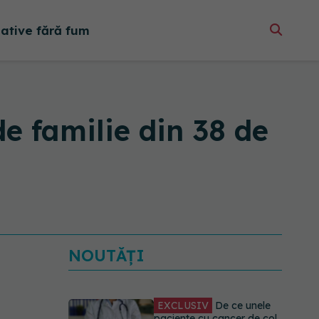
native fără fum
e familie din 38 de
NOUTĂȚI
EXCLUSIV
De ce unele
paciente cu cancer de col