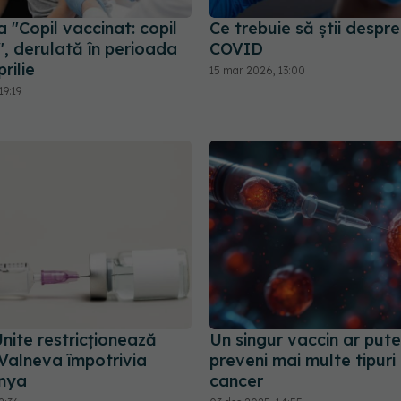
"Copil vaccinat: copil
Ce trebuie să știi despre
", derulată în perioada
COVID
rilie
15 mar 2026, 13:00
19:19
nite restricţionează
Un singur vaccin ar put
 Valneva împotrivia
preveni mai multe tipuri
nya
cancer