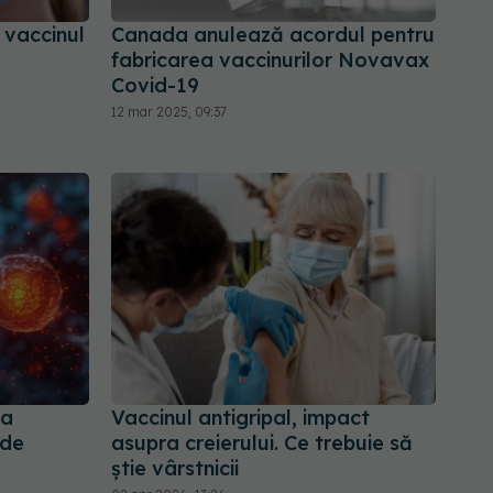
 vaccinul
Canada anulează acordul pentru
fabricarea vaccinurilor Novavax
Covid-19
12 mar 2025, 09:37
ea
Vaccinul antigripal, impact
 de
asupra creierului. Ce trebuie să
știe vârstnicii