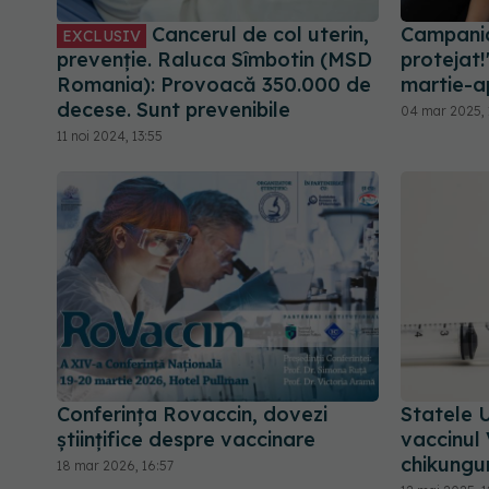
Cancerul de col uterin,
Campania 
EXCLUSIV
prevenție. Raluca Sîmbotin (MSD
protejat!
Romania): Provoacă 350.000 de
martie-ap
decese. Sunt prevenibile
04 mar 2025, 
11 noi 2024, 13:55
Conferința Rovaccin, dovezi
Statele U
științifice despre vaccinare
vaccinul
chikungu
18 mar 2026, 16:57