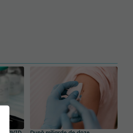
pă COVID
După miliarde de doze