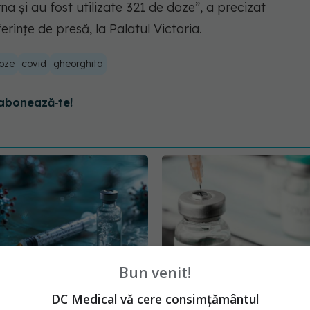
 și au fost utilizate 321 de doze”, a precizat
erințe de presă, la Palatul Victoria.
oze
covid
gheorghita
abonează‑te!
Bun venit!
DC Medical vă cere consimțământul
 împotriva
Complicațiile grave du