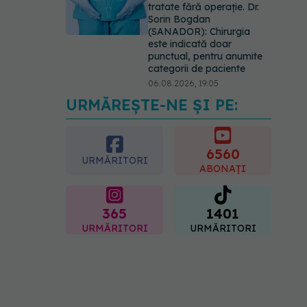
tratate fără operație. Dr.
Sorin Bogdan
(SANADOR): Chirurgia
este indicată doar
punctual, pentru anumite
categorii de paciente
06.08.2026, 19:05
URMĂREȘTE-NE ȘI PE:
EXCLUSIV
Brahiterapie
vs radioterapie externă în
cancerul ginecologic. Dr.
Sorin Bogdan (SANADOR)
6560
URMĂRITORI
explică diferența și cum
ABONAȚI
acționează tratamentul
06.08.2026, 22:49
365
1401
URMĂRITORI
URMĂRITORI