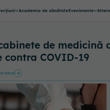
fecțiuni
Academia de sănătate
Evenimente
Alter
cabinete de medicină d
re contra COVID-19
st articol