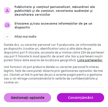
sului, între promisiune și
sunt mai frecvente după
Publicitate și conținut personalizat, măsurători ale
ce este încă în fază
decât după vaccinare. 
publicității și de conținut, cercetarea audienței și
dezvoltarea serviciilor
ntală
confirmă beneficiile
11:30
05 noi 2025, 14:26
Stocarea și/sau accesarea informațiilor de pe un
dispozitiv
Aflați mai multe
Datele dvs. cu caracter personal vor fi prelucrate, iar informațiile de
pe dispozitiv (cookie-uri, identificatori unici și alte date de pe
dispozitiv) pot fi stocate, accesate de și trimise către 224 de parteneri
sau pot fi folosite în mod specific de acest site. Noi și partenerii noștri
putem folosi date exacte de localizare geografică.
Lista partenerilor.
Unii furnizori vă pot prelucra datele cu caracter personal în interes
legitim, față de care puteți obiecta prin gestionarea opțiunilor de mai
jos. Căutați un link în partea de jos a acestei pagini pentru a gestiona
sau a vă retrage consimțământul în setările de confidențialitate și
cookie-uri.
accin Moderna,
Vaccinul anti-
EXCLUSIV
at în UE
eficient pentru prevenire
Gestionați opțiunile
Consimțământ
tipuri de cancer. Dr. Mat
20:26
Sunt dependente de HP