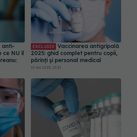
 anti-
Vaccinarea antigripală
EXCLUSIV
 ce NU îl
2025: ghid complet pentru copii,
ăreanu:
părinți și personal medical
10 noi 2025, 10:51