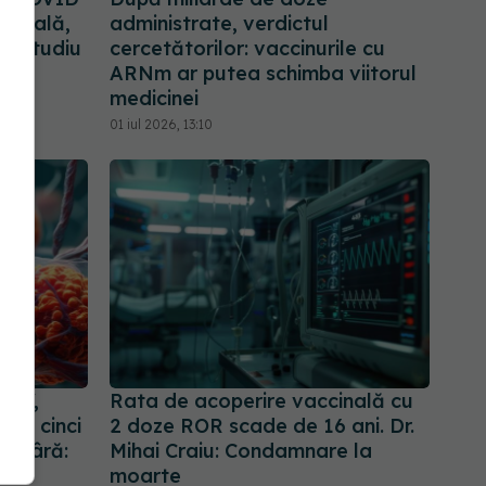
 boală,
administrate, verdictul
Un studiu
cercetătorilor: vaccinurile cu
ARNm ar putea schimba viitorul
medicinei
01 iul 2026, 13:10
HPV,
Rata de acoperire vaccinală cu
a a cinci
2 doze ROR scade de 16 ani. Dr.
ei Bâră:
Mihai Craiu: Condamnare la
V
moarte