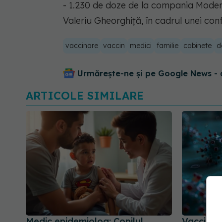
- 1.230 de doze de la compania Moderna
Valeriu Gheorghiță, în cadrul unei conf
vaccinare
vaccin
medici
familie
cabinete
d
Urmărește-ne și pe Google News - 
ARTICOLE SIMILARE
Medic epidemiolog: Copilul
Vaccinul