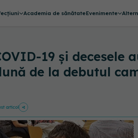
fecțiuni
Academia de sănătate
Evenimente
Alter
 COVID-19 și decesele a
 lună de la debutul ca
st articol