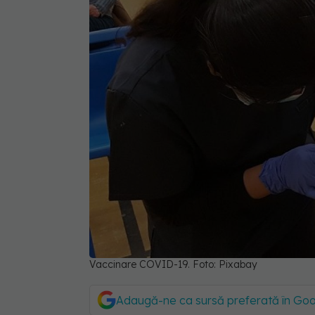
Vaccinare COVID-19. Foto: Pixabay
Adaugă-ne ca sursă preferată în Go