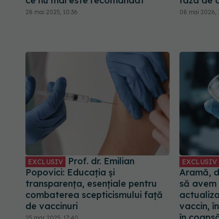
ce nu mai este recomandat
faza de 
28 mai 2025, 10:36
08 mai 2026, 
Prof. dr. Emilian
EXCLUSIV
EXCLUSIV
Popovici: Educația și
Aramă, d
transparența, esențiale pentru
să avem
combaterea scepticismului față
actualiza
de vaccinuri
vaccin, î
în coapsă
25 mar 2025, 17:40