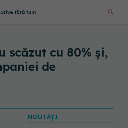
native fără fum
u scăzut cu 80% și,
mpaniei de
NOUTĂȚI