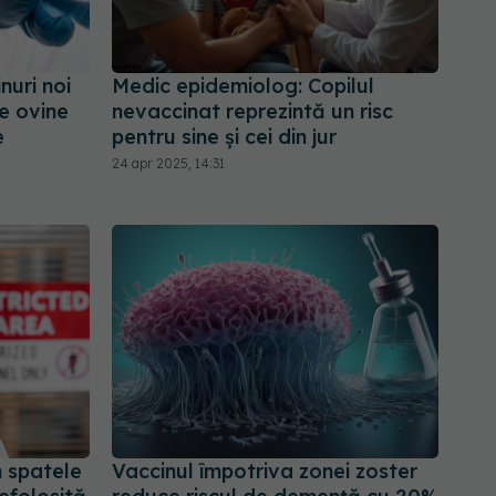
uri noi
Medic epidemiolog: Copilul
e ovine
nevaccinat reprezintă un risc
e
pentru sine şi cei din jur
24 apr 2025, 14:31
 spatele
Vaccinul împotriva zonei zoster