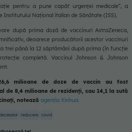
ulație pentru a pune capăt urgenței medicale”, a
e Institutului Național italian de Sănătate (ISS).
rvare după prima doză de vaccinuri AstraZeneca,
nificativ, deoarece producătorii acestor vaccinuri
a trei până la 12 săptămâni după prima (în funcție
rotecție completă. Vaccinul Johnson & Johnson
ent.
6,6 milioane de doze de vaccin au fost
al de 8,4 milioane de rezidenți, sau 14,1 la sută
cinați, notează
agenția Xinhua.
deceselor
reducere
covid
abonează‑te!