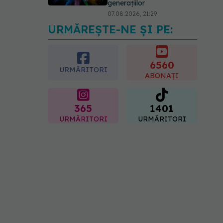
generațiilor
07.08.2026, 21:29
URMĂREȘTE-NE ȘI PE:
Analiza de sânge AST
(SGOT): ce înseamnă
rezultatele și când sunt un
semnal de alarmă
6560
URMĂRITORI
08.08.2026, 11:00
ABONAȚI
365
1401
URMĂRITORI
URMĂRITORI