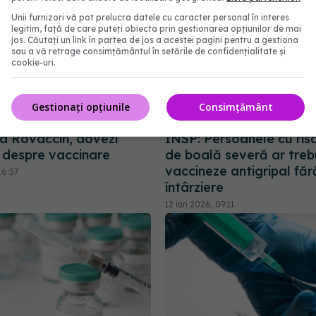
Unii furnizori vă pot prelucra datele cu caracter personal în interes
legitim, față de care puteți obiecta prin gestionarea opțiunilor de mai
jos. Căutați un link în partea de jos a acestei pagini pentru a gestiona
sau a vă retrage consimțământul în setările de confidențialitate și
cookie-uri.
Gestionați opțiunile
Consimțământ
ța Rovaccin, dovezi
INSP: Persoanele cu ris
ce despre vaccinare
de boală severă ar treb
vaccineze antigripal făr
16:57
întârziere
12 ian 2026, 09:11