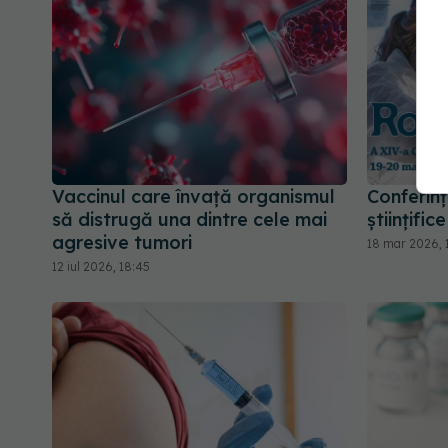
Vaccinul care învață organismul
Conferin
să distrugă una dintre cele mai
științifi
agresive tumori
18 mar 2026, 
12 iul 2026, 18:45