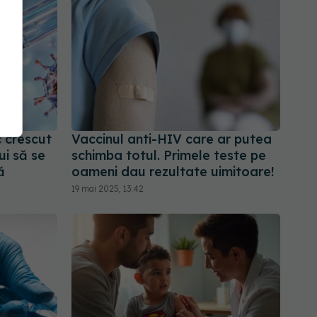
c crescut
Vaccinul anti-HIV care ar putea
ui să se
schimba totul. Primele teste pe
ă
oameni dau rezultate uimitoare!
19 mai 2025, 13:42