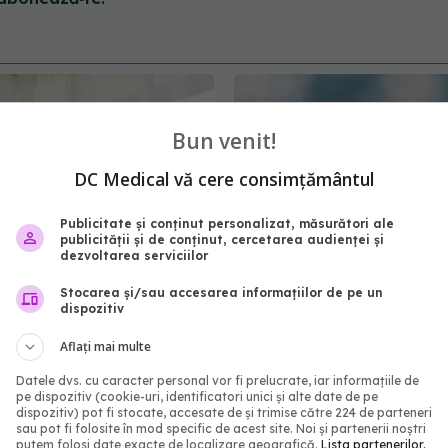
Bun venit!
DC Medical vă cere consimțământul
Publicitate și conținut personalizat, măsurători ale
publicității și de conținut, cercetarea audienței și
dezvoltarea serviciilor
Stocarea și/sau accesarea informațiilor de pe un
Cancerul de col uterin,
Detaliul important pe c
dispozitiv
e. Raluca Sîmbotin (MSD
trebuie să îl știi despre 
: Provoacă 350.000 de
anti-gripal și anti-COVI
Aflați mai multe
unt prevenibile
08 noi 2025, 16:00
Datele dvs. cu caracter personal vor fi prelucrate, iar informațiile de
:55
pe dispozitiv (cookie-uri, identificatori unici și alte date de pe
dispozitiv) pot fi stocate, accesate de și trimise către 224 de parteneri
sau pot fi folosite în mod specific de acest site. Noi și partenerii noștri
putem folosi date exacte de localizare geografică.
Lista partenerilor.