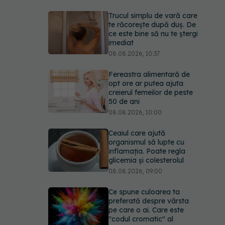
Trucul simplu de vară care
te răcorește după duș. De
ce este bine să nu te ștergi
imediat
08.08.2026, 10:37
Fereastra alimentară de
opt ore ar putea ajuta
creierul femeilor de peste
50 de ani
08.08.2026, 10:00
Ceaiul care ajută
organismul să lupte cu
inflamația. Poate regla
glicemia și colesterolul
08.08.2026, 09:00
Ce spune culoarea ta
preferată despre vârsta
pe care o ai. Care este
"codul cromatic" al