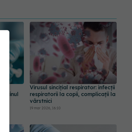
are
Virusul sincițial respirator: infecții
vaccinul
respiratorii la copii, complicații la
D
vârstnici
19 mar 2026, 16:10