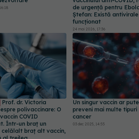
dezvoltare
vaccinului anti-COVID, r
de urgență pentru Ebola.
16:18
Ștefan: Există antiviral
funcționat
24 mai 2026, 17:36
Prof. dr. Victoria
Un singur vaccin ar put
espre polivaccinare: O
preveni mai multe tipuri
 vaccin COVID
cancer
t. Într-un braț un
03 dec 2025, 14:55
n celălalt braț alt vaccin,
 al treilea