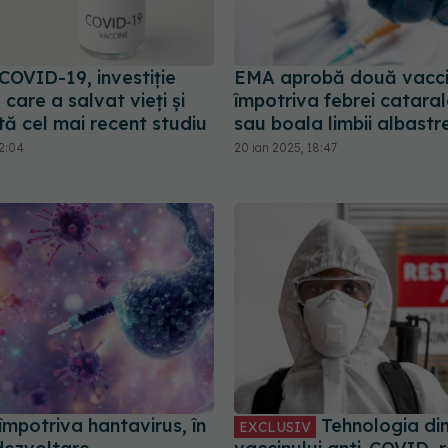
COVID-19, investiție
EMA aprobă două vaccin
care a salvat vieți și
împotriva febrei cataral
tă cel mai recent studiu
sau boala limbii albastr
12:04
20 ian 2025, 18:47
împotriva hantavirus, în
Tehnologia din
EXCLUSIV