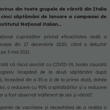
avirus din toate grupele de vârstă din Italia
cinci săptămâni de lansare a campaniei de
itutul Național italian...
ional cuprinzător privind eficacitatea reală a
începe din 27 decembrie 2020, când a debutat
 pe 3 mai 2021.
 arată că riscul asociat cu COVID-19, boala cauzată
rogresiv începând de la două săptămâni după
că, începând din a 35-a zi de la prima doză, datele
or, o reducere cu 90% a spitalizărilor și o reducere
r a fost observat indiferent de sex și vârstă”.
paniei de vaccinare și necesitatea de a realiza o