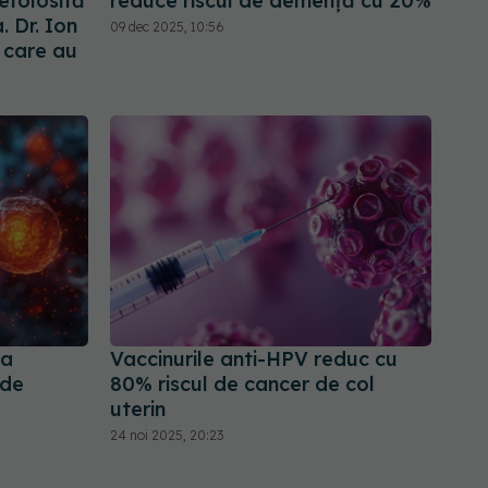
efolosită
reduce riscul de demență cu 20%
 Dr. Ion
09 dec 2025, 10:56
e care au
ea
Vaccinurile anti-HPV reduc cu
 de
80% riscul de cancer de col
uterin
24 noi 2025, 20:23