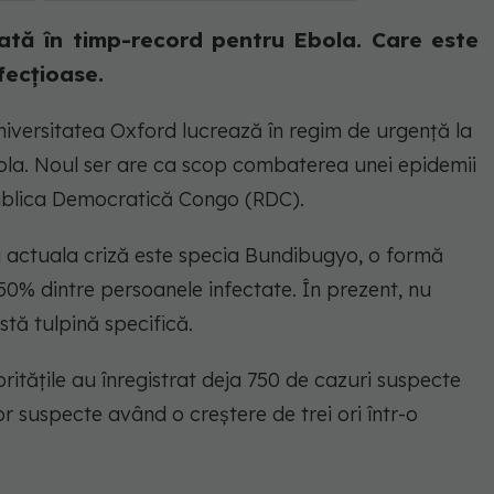
ată în timp-record pentru Ebola. Care este
fecțioase.
niversitatea Oxford lucrează în regim de urgență la
ola. Noul ser are ca scop combaterea unei epidemii
publica Democratică Congo (RDC).
u actuala criză este specia Bundibugyo, o formă
50% dintre persoanele infectate. În prezent, nu
tă tulpină specifică.
ritățile au înregistrat deja 750 de cazuri suspecte
or suspecte având o creștere de trei ori într-o