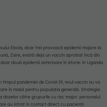
usului Ebola, doar trei provoacă epidemii majore la
nă, Zaire, există deja un vaccin aprobat încă din
oar două epidemii anterioare în istorie: în Uganda
în timpul pandemiei de Covid-19, noul vaccin nu va
zare în masă pentru populația generală. Strategia
 dozelor către grupurile cu risc major: personalul
are au intrat în contact direct cu pacienții