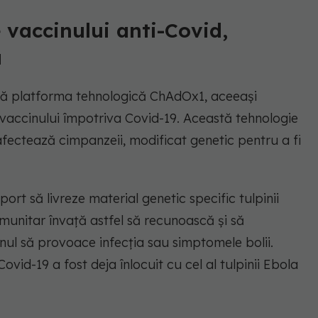
 vaccinului anti-Covid,
a
ză platforma tehnologică ChAdOx1, aceeași
a vaccinului împotriva Covid-19. Această tehnologie
afectează cimpanzeii, modificat genetic pentru a fi
ort să livreze material genetic specific tulpinii
imunitar învață astfel să recunoască și să
inul să provoace infecția sau simptomele bolii.
ovid-19 a fost deja înlocuit cu cel al tulpinii Ebola