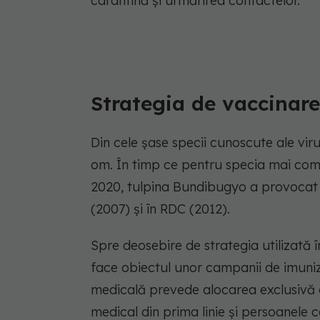
carantină și urmărirea contactelor.
Strategia de vaccinare
Din cele șase specii cunoscute ale vir
om. În timp ce pentru specia mai comu
2020, tulpina Bundibugyo a provocat d
(2007) și în RDC (2012).
Spre deosebire de strategia utilizată 
face obiectul unor campanii de imuni
medicală prevede alocarea exclusivă a
medical din prima linie și persoanele c