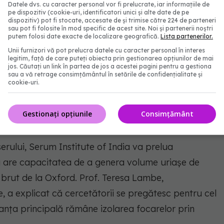
Datele dvs. cu caracter personal vor fi prelucrate, iar informațiile de
pe dispozitiv (cookie-uri, identificatori unici și alte date de pe
dispozitiv) pot fi stocate, accesate de și trimise către 224 de parteneri
 parteneriatul pentru producția
sau pot fi folosite în mod specific de acest site. Noi și partenerii noștri
putem folosi date exacte de localizare geografică.
Lista partenerilor.
Unii furnizori vă pot prelucra datele cu caracter personal în interes
legitim, față de care puteți obiecta prin gestionarea opțiunilor de mai
jos. Căutați un link în partea de jos a acestei pagini pentru a gestiona
tă certitudini absolute și că vaccinul trebuie să
sau a vă retrage consimțământul în setările de confidențialitate și
cookie-uri.
 și studii clinice pe oameni. Cu toate acestea,
eja testările pe modele animale, iar OMS estimează
Gestionați opțiunile
Consimțământ
pot fi disponibile în termen de două sau trei luni.
rului, Serum Institute of India va prelua
a are capacitatea de a genera volume uriașe de
 brut de la Oxford. Prof. Teresa Lambe,
 a explicat că cercetătorii se pregătesc pentru cel
nța principală rămâne izolarea focarelor prin