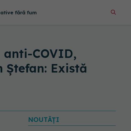
native fără fum
i anti-COVID,
n Ștefan: Există
NOUTĂȚI