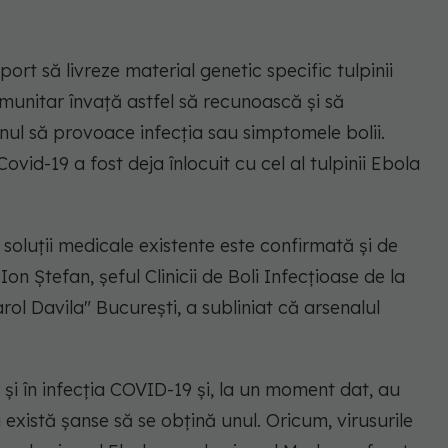
ort să livreze material genetic specific tulpinii
imunitar învață astfel să recunoască și să
inul să provoace infecția sau simptomele bolii.
ovid-19 a fost deja înlocuit cu cel al tulpinii Ebola
soluții medicale existente este confirmată și de
 Ion Ștefan, șeful Clinicii de Boli Infecțioase de la
rol Davila" București, a subliniat că arsenalul
e și în infecția COVID-19 și, la un moment dat, au
i există șanse să se obțină unul. Oricum, virusurile