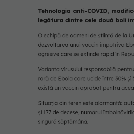
Tehnologia anti-COVID, modific
legătura dintre cele două boli in
O echipă de oameni de știință de la U
dezvoltarea unui vaccin împotriva Eb
agresive care se extinde rapid în Re
Varianta virusului responsabilă pentr
rară de Ebola care ucide între 30% și 
există un vaccin aprobat pentru aceas
Situația din teren este alarmantă: auto
și 177 de decese, numărul îmbolnăviril
singură săptămână.