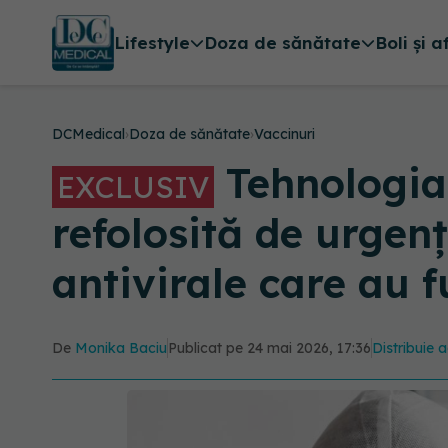
Lifestyle
Doza de sănătate
Boli și a
DCMedical
›
Doza de sănătate
›
Vaccinuri
Tehnologia 
EXCLUSIV
refolosită de urgenț
antivirale care au 
De
Monika Baciu
Publicat pe 24 mai 2026, 17:36
Distribuie a