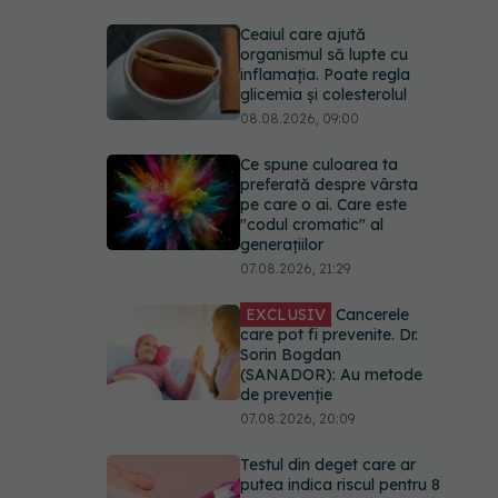
Ceaiul care ajută
organismul să lupte cu
inflamația. Poate regla
glicemia și colesterolul
08.08.2026, 09:00
Ce spune culoarea ta
preferată despre vârsta
pe care o ai. Care este
"codul cromatic" al
generațiilor
07.08.2026, 21:29
EXCLUSIV
Cancerele
care pot fi prevenite. Dr.
Sorin Bogdan
(SANADOR): Au metode
de prevenție
07.08.2026, 20:09
Testul din deget care ar
putea indica riscul pentru 8