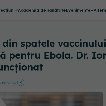
fecțiuni
Academia de sănătate
Evenimente
Alter
din spatele vaccinulu
ă pentru Ebola. Dr. Io
funcționat
cest articol