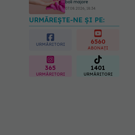
boli majore
07.08.2026, 18:34
URMĂREȘTE-NE ȘI PE:
Fereastra alimentară de
opt ore ar putea ajuta
creierul femeilor de peste
50 de ani
6560
URMĂRITORI
08.08.2026, 10:00
ABONAȚI
365
1401
URMĂRITORI
URMĂRITORI