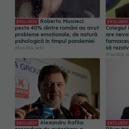
Roberto Musneci:
EXCLUSIV
EXCLUSIV
peste 40% dintre români au avut
Colegiul
probleme emoționale, de natură
are nevo
psihologică în timpul pandemiei
farmaceu
să rezolv
03 iun 2021, 14:50
07 iun 2021, 0
Alexandru Rafila:
EXCLUSIV
EXCLUSIV