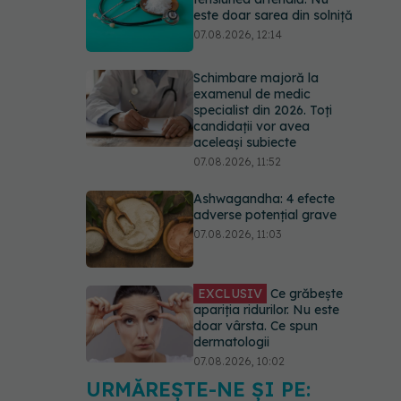
este doar sarea din solniță
07.08.2026, 12:14
Schimbare majoră la
examenul de medic
specialist din 2026. Toți
candidații vor avea
aceleași subiecte
07.08.2026, 11:52
Ashwagandha: 4 efecte
adverse potențial grave
07.08.2026, 11:03
EXCLUSIV
Ce grăbește
apariția ridurilor. Nu este
doar vârsta. Ce spun
dermatologii
07.08.2026, 10:02
URMĂREȘTE-NE ȘI PE:
Alina Pușcău dezvăluie