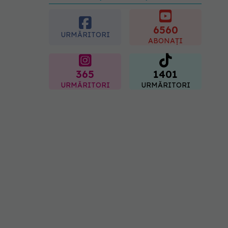
diagnosticul care i-a
schimbat viața: Am cancer
la sân. Am intrat în
6560
URMĂRITORI
metastază
ABONAȚI
07.08.2026, 12:39
365
1401
URMĂRITORI
URMĂRITORI