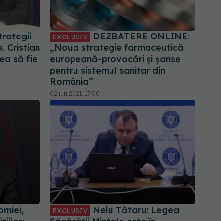
trategii
DEZBATERE ONLINE:
EXCLUSIV
 Cristian
„Noua strategie farmaceutică
ea să fie
europeană-provocări și șanse
pentru sistemul sanitar din
România”
02 iun 2021, 17:00
omiei,
Nelu Tătaru: Legea
EXCLUSIV