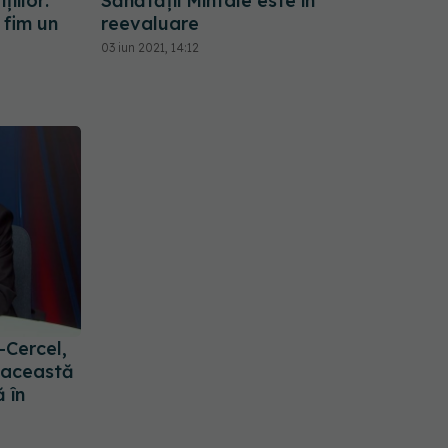
iilor:
Sănătății Mintale este în
fim un
reevaluare
03 iun 2021, 14:12
-Cercel,
 această
 în