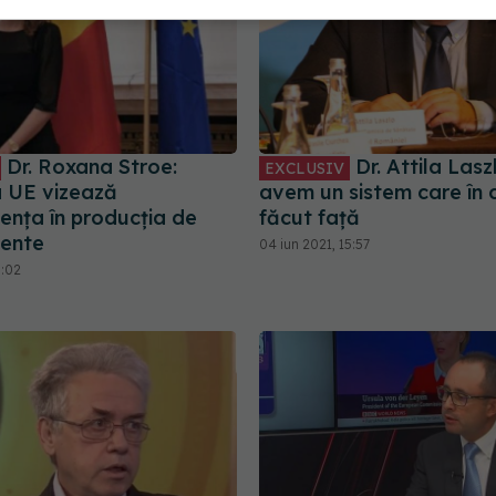
Dr. Roxana Stroe:
Dr. Attila Laszl
EXCLUSIV
a UE vizează
avem un sistem care în c
ența în producția de
făcut față
ente
04 iun 2021, 15:57
5:02