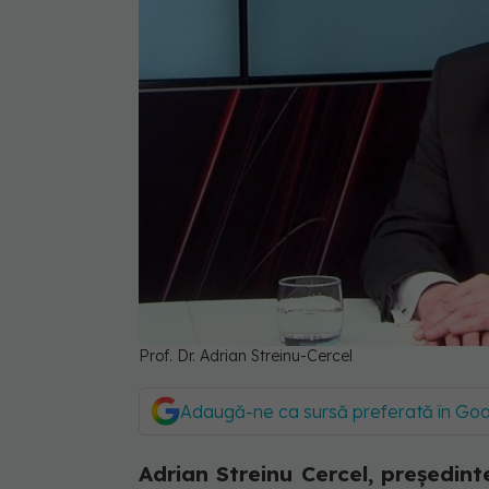
Prof. Dr. Adrian Streinu-Cercel
Adaugă-ne ca sursă preferată în Go
Adrian Streinu Cercel, președin