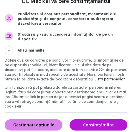
DC Medical vă cere consimțământul
Publicitate și conținut personalizat, măsurători ale
publicității și de conținut, cercetarea audienței și
dezvoltarea serviciilor
Stocarea și/sau accesarea informațiilor de pe un
dispozitiv
Aflați mai multe
Datele dvs. cu caracter personal vor fi prelucrate, iar informațiile de
pe dispozitiv (cookie-uri, identificatori unici și alte date de pe
dispozitiv) pot fi stocate, accesate de și trimise către 224 de parteneri
egie
medicmaente
taxa claw-back
sau pot fi folosite în mod specific de acest site. Noi și partenerii noștri
putem folosi date exacte de localizare geografică.
Lista partenerilor.
Unii furnizori vă pot prelucra datele cu caracter personal în interes
abonează‑te!
legitim, față de care puteți obiecta prin gestionarea opțiunilor de mai
jos. Căutați un link în partea de jos a acestei pagini pentru a gestiona
sau a vă retrage consimțământul în setările de confidențialitate și
cookie-uri.
Gestionați opțiunile
Consimțământ