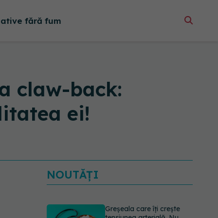
native fără fum
xa claw-back:
itatea ei!
NOUTĂȚI
Greșeala care îți crește
tensiunea arterială. Nu