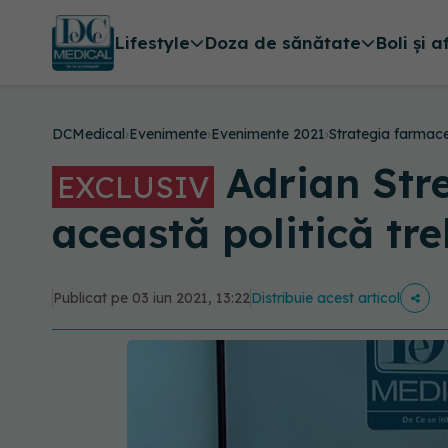
Lifestyle
Doza de sănătate
Boli și a
DCMedical
›
Evenimente
›
Evenimente 2021
›
Strategia farmac
Adrian Stre
EXCLUSIV
această politică tre
Publicat pe 03 iun 2021, 13:22
Distribuie acest articol