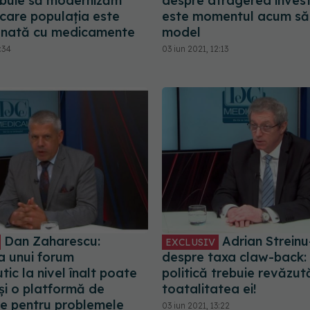
ebuie să modernizăm
despre atragerea investiț
 care populația este
este momentul acum să 
onată cu medicamente
model
:34
03 iun 2021, 12:13
Dan Zaharescu:
Adrian Streinu
EXCLUSIV
ea unui forum
despre taxa claw-back:
ic la nivel înalt poate
politică trebuie revăzută
și o platformă de
toatalitatea ei!
e pentru problemele
03 iun 2021, 13:22