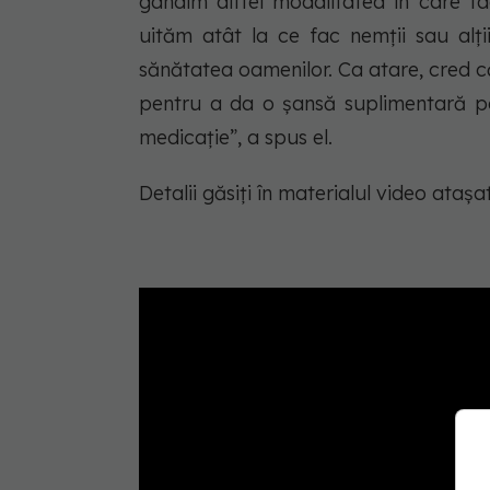
gândim altfel modalitatea în care 
uităm atât la ce fac nemții sau alți
sănătatea oamenilor. Ca atare, cred că
pentru a da o șansă suplimentară pa
medicație”, a spus el.
Detalii găsiți în materialul video atașat