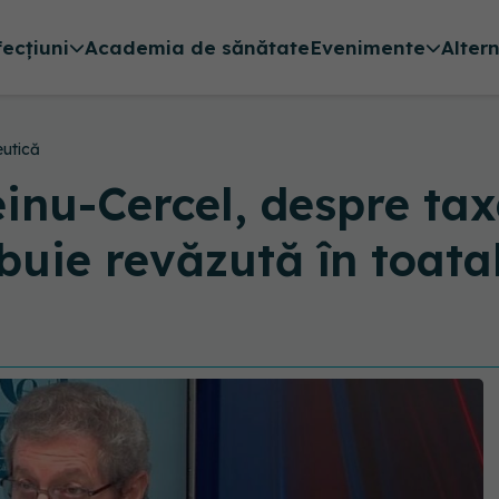
fecțiuni
Academia de sănătate
Evenimente
Alter
eutică
inu-Cercel, despre ta
buie revăzută în toatal