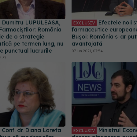
Dumitru LUPULEASA,
Efectele noii s
EXCLUSIV
 Farmaciștilor: România
farmaceutice europeane.
ie de o strategie
Bușoi: România s-ar put
tică pe termen lung, nu
avantajată
e punctual lucrurile
07 iun 2021, 07:54
8:37
Conf. dr. Diana Loreta
Ministrul Econ
EXCLUSIV