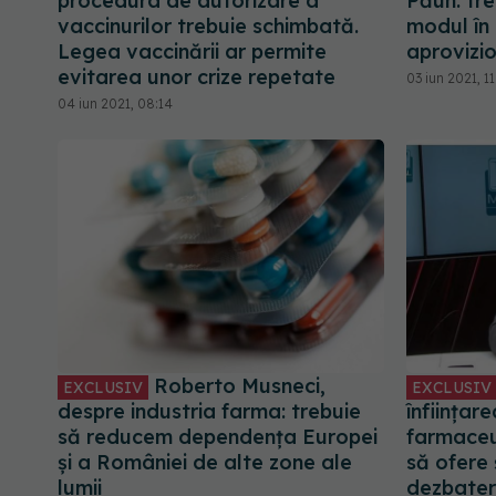
procedura de autorizare a
Păun: tr
vaccinurilor trebuie schimbată.
modul în
Legea vaccinării ar permite
aprovizi
evitarea unor crize repetate
03 iun 2021, 11
04 iun 2021, 08:14
Roberto Musneci,
EXCLUSIV
EXCLUSIV
despre industria farma: trebuie
înființar
să reducem dependența Europei
farmaceut
și a României de alte zone ale
să ofere 
lumii
dezbater