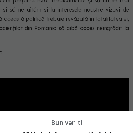
facem prețul acestor medicamente și să nu ne mai
i și să ne uităm și la interesele noastre vizavi de
 această politică trebuie revăzută în totalitatea ei,
cienților din România să aibă acces neîngrădit la
:
Bun venit!