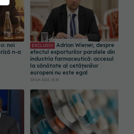
o: noi
Adrian Wiener, despre
EXCLUSIV
riză n-a
efectul exporturilor paralele din
industria farmaceutică: accesul
la sănătate al cetățenilor
europeni nu este egal
03 iun 2021, 15:31