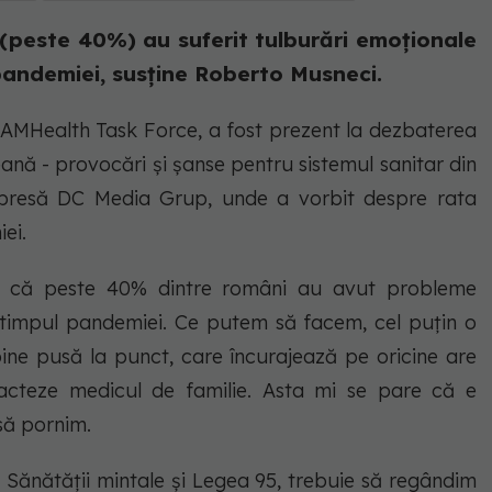
peste 40%) au suferit tulburări emoționale
 pandemiei, susține Roberto Musneci.
MHealth Task Force, a fost prezent la dezbaterea
nă - provocări și șanse pentru sistemul sanitar din
 presă DC Media Grup, unde a vorbit despre rata
ei.
ă că peste 40% dintre români au avut probleme
 timpul pandemiei. Ce putem să facem, cel puțin o
ine pusă la punct, care încurajează pe oricine are
cteze medicul de familie. Asta mi se pare că e
să pornim.
Sănătății mintale și Legea 95, trebuie să regândim