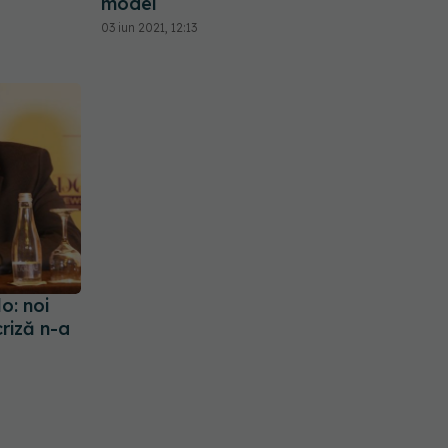
model
03 iun 2021, 12:13
o: noi
riză n-a