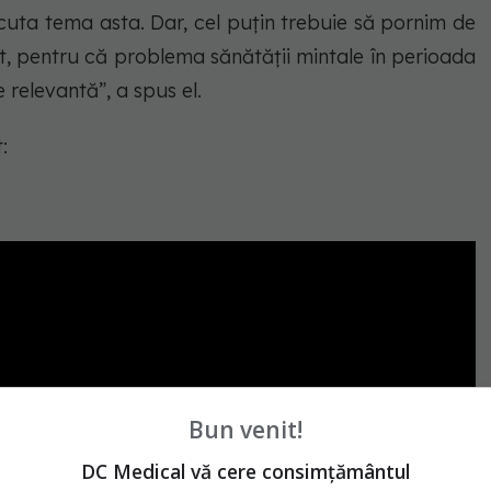
scuta tema asta. Dar, cel puțin trebuie să pornim de
t, pentru că problema sănătății mintale în perioada
relevantă”, a spus el.
:
Bun venit!
DC Medical vă cere consimțământul