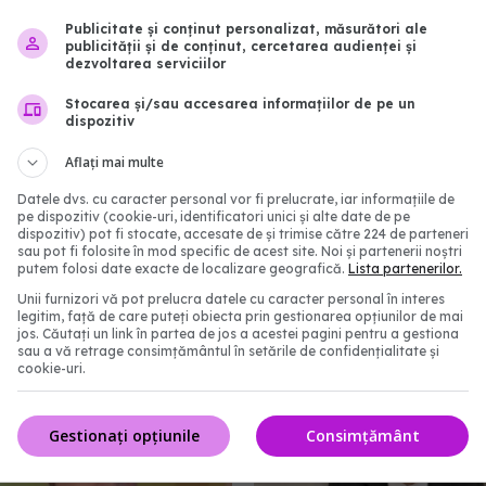
Publicitate și conținut personalizat, măsurători ale
publicității și de conținut, cercetarea audienței și
dezvoltarea serviciilor
Stocarea și/sau accesarea informațiilor de pe un
dispozitiv
Aflați mai multe
Datele dvs. cu caracter personal vor fi prelucrate, iar informațiile de
pe dispozitiv (cookie-uri, identificatori unici și alte date de pe
pandeie
roberto musneci
legea sanatatii mintale
dispozitiv) pot fi stocate, accesate de și trimise către 224 de parteneri
sau pot fi folosite în mod specific de acest site. Noi și partenerii noștri
putem folosi date exacte de localizare geografică.
Lista partenerilor.
abonează‑te!
Unii furnizori vă pot prelucra datele cu caracter personal în interes
legitim, față de care puteți obiecta prin gestionarea opțiunilor de mai
jos. Căutați un link în partea de jos a acestei pagini pentru a gestiona
sau a vă retrage consimțământul în setările de confidențialitate și
cookie-uri.
Gestionați opțiunile
Consimțământ