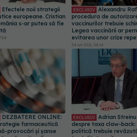
Efectele noii strategii
Alexandru Rafi
EXCLUSIV
tice europeane. Cristian
procedura de autorizar
omânia s-ar putea să fie
vaccinurilor trebuie sch
tă
Legea vaccinării ar per
evitarea unor crize rep
7:54
04 iun 2021, 08:14
DEZBATERE ONLINE:
Adrian Streinu
EXCLUSIV
rategie farmaceutică
despre taxa claw-back:
ă-provocări și șanse
politică trebuie revăzută