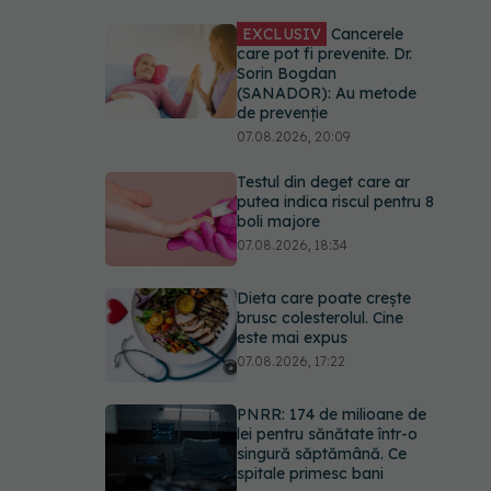
Testul din deget care ar
putea indica riscul pentru 8
boli majore
07.08.2026, 18:34
Dieta care poate crește
brusc colesterolul. Cine
este mai expus
07.08.2026, 17:22
PNRR: 174 de milioane de
lei pentru sănătate într-o
singură săptămână. Ce
spitale primesc bani
07.08.2026, 16:41
Ce spune culoarea ta
preferată despre vârsta
pe care o ai. Care este
"codul cromatic" al
generațiilor