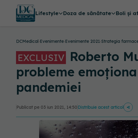
Lifestyle
Doza de sănătate
Boli și a
DCMedical
›
Evenimente
›
Evenimente 2021
›
Strategia farmac
Roberto Mu
EXCLUSIV
probleme emoțional
pandemiei
Publicat pe 03 iun 2021, 14:50
Distribuie acest articol