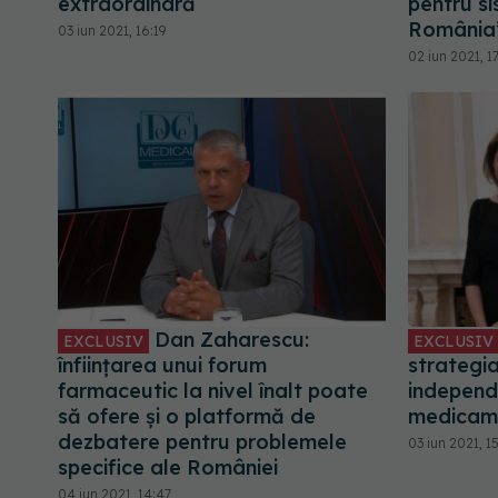
extraordinară
pentru si
România
03 iun 2021, 16:19
02 iun 2021, 1
Dan Zaharescu:
EXCLUSIV
EXCLUSIV
înființarea unui forum
strategi
farmaceutic la nivel înalt poate
independ
să ofere și o platformă de
medicam
dezbatere pentru problemele
03 iun 2021, 1
specifice ale României
04 iun 2021, 14:47