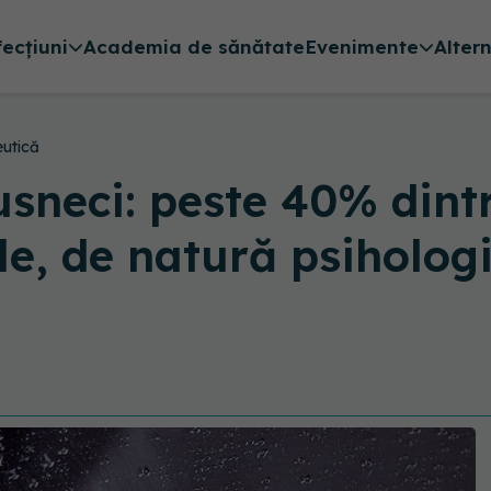
fecțiuni
Academia de sănătate
Evenimente
Alter
eutică
sneci: peste 40% dint
e, de natură psihologi