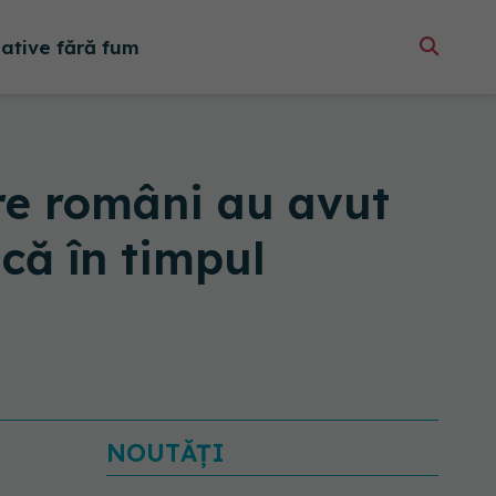
native fără fum
re români au avut
că în timpul
EXCLUSIV
Cancerele
care pot fi prevenite. Dr.
Sorin Bogdan
NOUTĂȚI
(SANADOR): Au metode
de prevenție
07.08.2026, 20:09