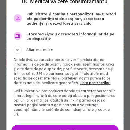
DC Medical vă cere consimțământul
Publicitate și conținut personalizat, măsurători
ale publicității și de conținut, cercetarea
audienței și dezvoltarea serviciilor
Stocarea și/sau accesarea informațiilor de pe
un dispozitiv
Aflați mai multe
Datele dvs. cu caracter personal vor fi prelucrate, iar
De ce sunt puține asigurări private de
EXCLUSIV
informațiile de pe dispozitiv (cookie-uri, identificatori unici
sănătate în România. Nicu Marcu, președintele
și alte date de pe dispozitiv) pot fi stocate, accesate de și
Autorității de Supraveghere Financiară: educația
trimise către 224 de parteneri sau pot fi folosite în mod
specific de acest site. Noi și partenerii noștri putem folosi
financiară este precară
10 feb 2022, 10:50
date exacte de localizare geografică.
Lista partenerilor.
Unii furnizori vă pot prelucra datele cu caracter personal în
interes legitim, față de care puteți obiecta prin gestionarea
opțiunilor de mai jos. Căutați un link în partea de jos a
acestei pagini pentru a gestiona sau a vă retrage
consimțământul în setările de confidențialitate și cookie-
uri.