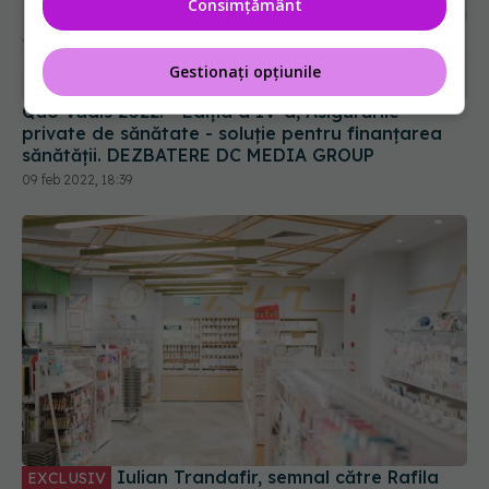
Consimțământ
Gestionați opțiunile
Quo Vadis 2022! - Ediția a IV-a, Asigurările
private de sănătate - soluție pentru finanțarea
sănătății. DEZBATERE DC MEDIA GROUP
09 feb 2022, 18:39
Iulian Trandafir, semnal către Rafila
EXCLUSIV