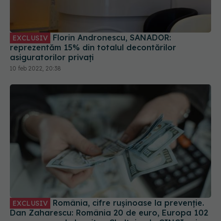
Florin Andronescu, SANADOR:
EXCLUSIV
reprezentăm 15% din totalul decontărilor
asiguratorilor privați
10 feb 2022, 20:38
România, cifre rușinoase la prevenție.
EXCLUSIV
Dan Zaharescu: România 20 de euro, Europa 102