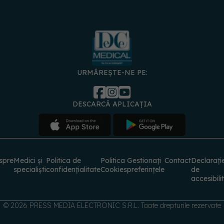
URMĂREȘTE-NE PE:
DESCARCĂ APLICAȚIA
spre
Medici și
Politica de
Politica
Gestionați
Contact
Declarați
specialiști
confidențialitate
Cookies
preferințele
de
accesibili
© 2026 PRESS MEDIA ELECTRONIC S.R.L. Toate drepturile rezervate