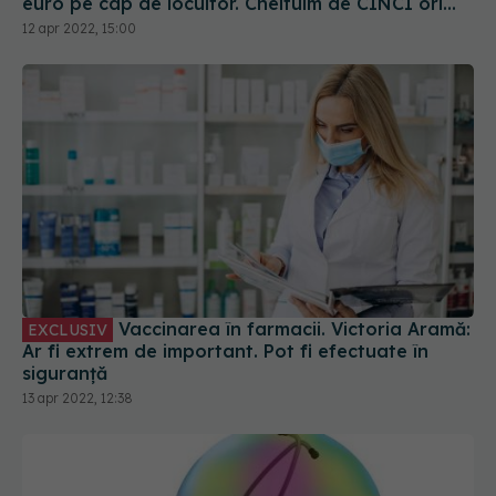
euro pe cap de locuitor. Cheltuim de CINCI ori
mai puțin
12 apr 2022, 15:00
Vaccinarea în farmacii. Victoria Aramă:
EXCLUSIV
Ar fi extrem de important. Pot fi efectuate în
siguranță
13 apr 2022, 12:38