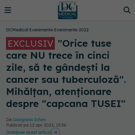
DCMedical
›
Evenimente
›
Evenimente 2022
"Orice tuse
EXCLUSIV
care NU trece în cinci
zile, să te gândești la
cancer sau tuberculoză".
Mihălțan, atenționare
despre "capcana TUSEI"
De
Giorgiana Ichim
Publicat pe 12 apr 2022, 15:56
Distribuie acest articol