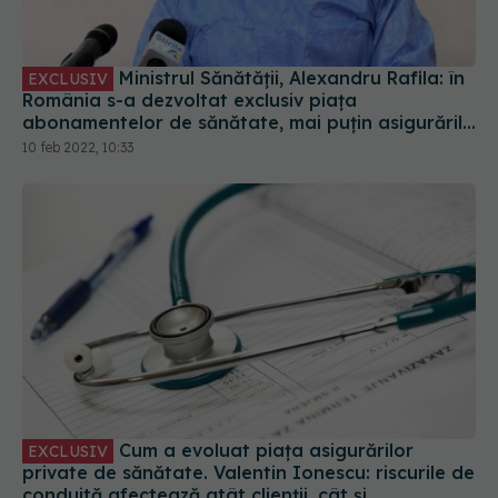
Ministrul Sănătății, Alexandru Rafila: în
EXCLUSIV
România s-a dezvoltat exclusiv piața
abonamentelor de sănătate, mai puțin asigurările
private
10 feb 2022, 10:33
Cum a evoluat piața asigurărilor
EXCLUSIV
private de sănătate. Valentin Ionescu: riscurile de
conduită afectează atât clienții, cât și