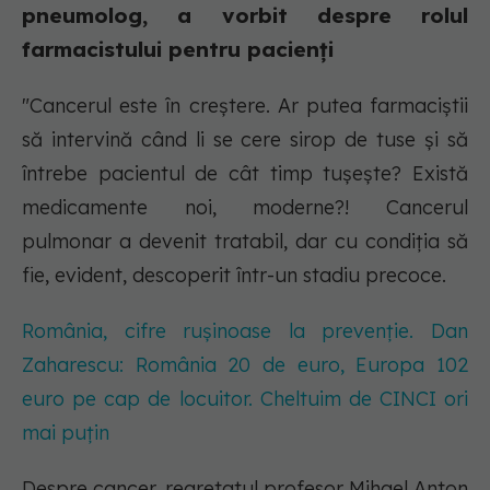
pneumolog, a vorbit despre rolul
farmacistului pentru pacienți
"Cancerul este în creștere. Ar putea farmaciștii
să intervină când li se cere sirop de tuse și să
întrebe pacientul de cât timp tușește? Există
medicamente noi, moderne?! Cancerul
pulmonar a devenit tratabil, dar cu condiţia să
fie, evident, descoperit într-un stadiu precoce.
România, cifre rușinoase la prevenție. Dan
Zaharescu: România 20 de euro, Europa 102
euro pe cap de locuitor. Cheltuim de CINCI ori
mai puțin
Despre cancer, regretatul profesor Mihael Anton