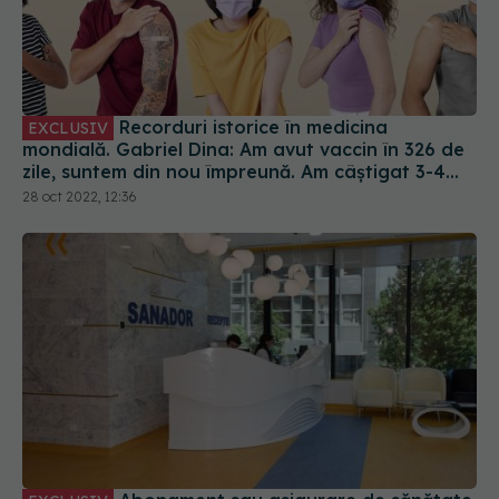
Recorduri istorice în medicina
EXCLUSIV
mondială. Gabriel Dina: Am avut vaccin în 326 de
zile, suntem din nou împreună. Am câștigat 3-4
ani de speranță de viață
28 oct 2022, 12:36