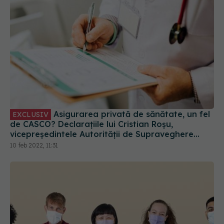
Asigurarea privată de sănătate, un fel
EXCLUSIV
de CASCO? Declarațiile lui Cristian Roșu,
vicepreședintele Autorității de Supraveghere
Financiară
10 feb 2022, 11:31