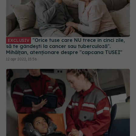
"Orice tuse care NU trece în cinci zile,
EXCLUSIV
să te gândești la cancer sau tuberculoză".
Mihălțan, atenționare despre "capcana TUSEI"
12 apr 2022, 15:56