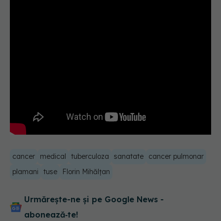
cancer
medical
tuberculoza
sanatate
cancer pulmonar
plamani
tuse
Florin Mihălțan
Urmărește-ne și pe Google News -
abonează‑te!