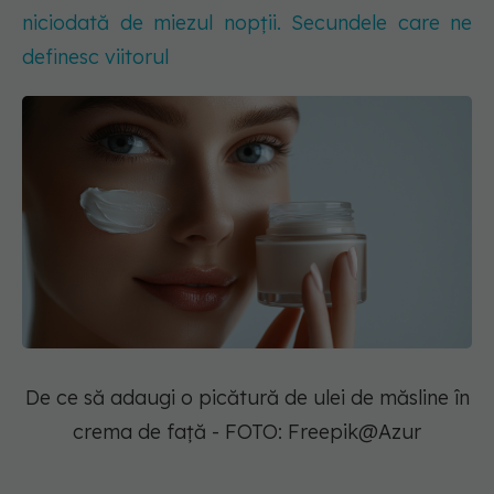
niciodată de miezul nopții. Secundele care ne
definesc viitorul
De ce să adaugi o picătură de ulei de măsline în
crema de față - FOTO: Freepik@Azur