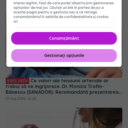
interes legitim, față de care puteți obiecta prin gestionarea
opțiunilor de mai jos. Căutați un link în partea de jos a
acestei pagini pentru a gestiona sau a vă retrage
consimțământul în setările de confidențialitate și cookie-
uri.
Consimțământ
Gestionați opțiunile
Ce valori ale tensiunii arteriale ar
EXCLUSIV
trebui să ne îngrijoreze. Dr. Monica Trofin-
Bănescu (SANADOR): Recomandată prezentarea
la medic
01 aug 2026, 16:28