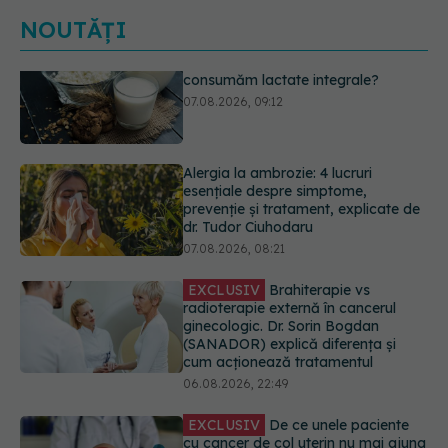
NOUTĂȚI
Alergia la ambrozie: 4 lucruri
esențiale despre simptome,
prevenție și tratament, explicate de
dr. Tudor Ciuhodaru
07.08.2026, 08:21
EXCLUSIV
Brahiterapie vs
radioterapie externă în cancerul
ginecologic. Dr. Sorin Bogdan
(SANADOR) explică diferența și
cum acționează tratamentul
06.08.2026, 22:49
EXCLUSIV
De ce unele paciente
cu cancer de col uterin nu mai ajung
la operație. Dr. Sorin Bogdan
(SANADOR): Intervenția
chirurgicală, doar în situații
particulare