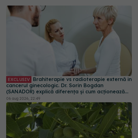
Brahiterapie vs radioterapie externă în
EXCLUSIV
cancerul ginecologic. Dr. Sorin Bogdan
(SANADOR) explică diferența și cum acționează
tratamentul
06 aug 2026, 22:49