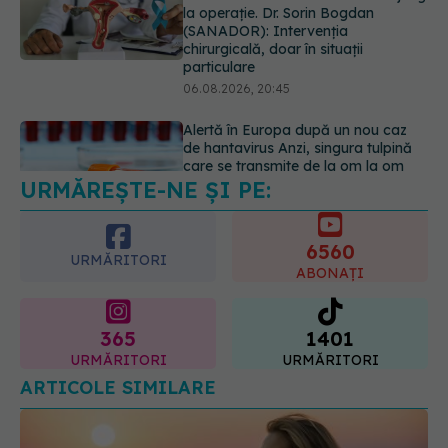
06.08.2026, 20:45
Alertă în Europa după un nou caz
de hantavirus Anzi, singura tulpină
care se transmite de la om la om
06.08.2026, 20:06
URMĂREȘTE-NE ȘI PE:
Ce se întâmplă cu colesterolul când
consumăm lactate integrale?
07.08.2026, 09:12
6560
URMĂRITORI
ABONAȚI
365
1401
URMĂRITORI
URMĂRITORI
ARTICOLE SIMILARE