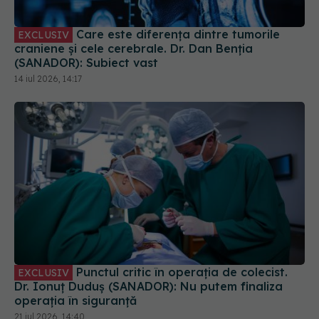
Care este diferența dintre tumorile
EXCLUSIV
craniene și cele cerebrale. Dr. Dan Benția
(SANADOR): Subiect vast
14 iul 2026, 14:17
Punctul critic în operația de colecist.
EXCLUSIV
Dr. Ionuț Duduș (SANADOR): Nu putem finaliza
operația în siguranță
21 iul 2026, 14:40