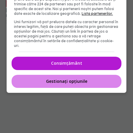
Semnele care trădează problemele de
EXCLUSIV
trimise către 224 de parteneri sau pot fi folosite în mod
prostată. Dr. Florentina Bratu (SANADOR): Cele
specific de acest site. Noi și partenerii noștri putem folosi
date exacte de localizare geografică.
Lista partenerilor.
mai mari semnale de alarmă
10 iul 2026, 12:34
Unii furnizori vă pot prelucra datele cu caracter personal în
interes legitim, față de care puteți obiecta prin gestionarea
opțiunilor de mai jos. Căutați un link în partea de jos a
acestei pagini pentru a gestiona sau a vă retrage
consimțământul în setările de confidențialitate și cookie-
uri.
Consimțământ
Gestionați opțiunile