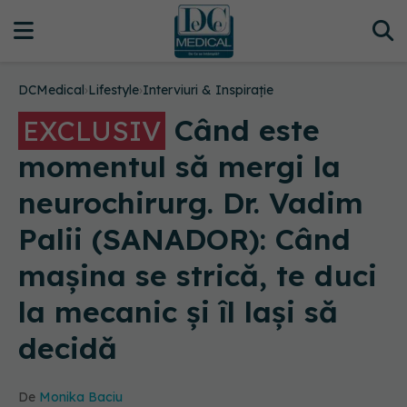
DCMedical
›
Lifestyle
›
Interviuri & Inspirație
Când este
EXCLUSIV
momentul să mergi la
neurochirurg. Dr. Vadim
Palii (SANADOR): Când
mașina se strică, te duci
la mecanic și îl lași să
decidă
De
Monika Baciu