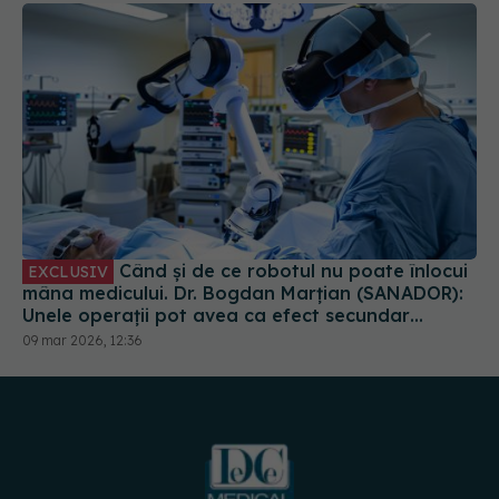
Când și de ce robotul nu poate înlocui
EXCLUSIV
mâna medicului. Dr. Bogdan Marțian (SANADOR):
Unele operații pot avea ca efect secundar
handicapuri
09 mar 2026, 12:36