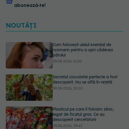
abonează‑te!
NOUTĂȚI
Secretul ciocolatei perfecte a fost
descoperit. Nu se află în rețetă
09.08.2026, 10:00
Plasticul pe care îl folosim zilnic,
legat de ficatul gras. Ce au
descoperit cercetătorii
09.08.2026, 09:47
Simptomele infecției cu Helicobacter
pylori. Se poate trăi cu această
bacterie în stomac?
09.08.2026, 09:00