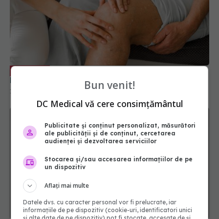
Diagnosticul durerii de genunchi. Dr.
EXCLUSIV
Liviu Ojoga (SANADOR): Complet distrus
Bun venit!
19 apr 2026, 19:47
DC Medical vă cere consimțământul
Publicitate și conținut personalizat, măsurători
ale publicității și de conținut, cercetarea
audienței și dezvoltarea serviciilor
Stocarea și/sau accesarea informațiilor de pe
un dispozitiv
Aflați mai multe
Datele dvs. cu caracter personal vor fi prelucrate, iar
informațiile de pe dispozitiv (cookie-uri, identificatori unici
și alte date de pe dispozitiv) pot fi stocate, accesate de și