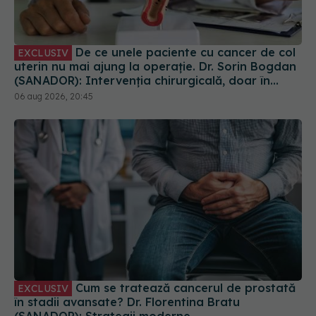
De ce unele paciente cu cancer de col
EXCLUSIV
uterin nu mai ajung la operație. Dr. Sorin Bogdan
(SANADOR): Intervenția chirurgicală, doar în
situații particulare
06 aug 2026, 20:45
Cum se tratează cancerul de prostată
EXCLUSIV
în stadii avansate? Dr. Florentina Bratu