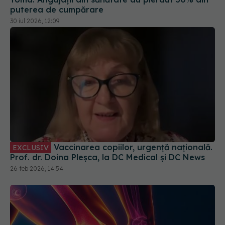
puterea de cumpărare
30 iul 2026, 12:09
Vaccinarea copiilor, urgență națională.
EXCLUSIV
Prof. dr. Doina Pleșca, la DC Medical și DC News
26 feb 2026, 14:54