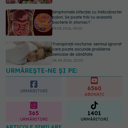
Transpirații nocturne: semnul ignorat
care poate ascunde probleme
serioase de sănătate
08.08.2026, 20:00
Cum folosești uleiul esențial de
rozmarin pentru a opri căderea
părului
09.08.2026, 11:00
URMĂREȘTE-NE ȘI PE:
6560
URMĂRITORI
ABONAȚI
365
1401
URMĂRITORI
URMĂRITORI
ARTICOLE SIMILARE