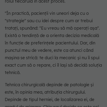
rolul fiecăruia în acest proces.
"În practică, pacienții vin uneori deja cu o
"strategie" sau cu idei despre cum ar trebui
tratați, spunând: "Eu vreau să mă operați așa".
Există o tendință de a orienta decizia medicală
în funcție de preferințele pacientului. Dar, din
punctul meu de vedere, este ca atunci când
mașina se strică: te duci la mecanic și nu îi spui
exact cum să o repare, ci îl lași să decidă soluția
tehnică.
Tehnica chirurgicală depinde de patologie și
este, în opinia mea, atribuția chirurgului.
Depinde de tipul herniei, de localizarea ei, de
gradul de migrare. Chirurgul decide ce este cel