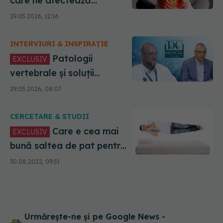
care ne afectează
coloana. Dr. Vadim Palii
29.05.2026, 12:16
(SANADOR): Duce la hernie
de disc. Statul la birou,
INTERVIURI & INSPIRAȚIE
dăunător
Patologii
EXCLUSIV
vertebrale și soluții
chirurgicale. Dr. Vadim Palii
29.05.2026, 08:07
(SANADOR), la DC Medical
și DC News
CERCETARE & STUDII
Care e cea mai
EXCLUSIV
bună saltea de pat pentru
a nu avea probleme cu
30.08.2022, 09:51
spatele. Grămescu:
Problema e că nu prea mai
ai nici somn
Urmărește-ne și pe Google News -