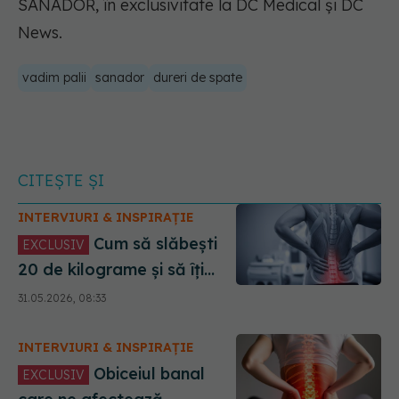
SANADOR, în exclusivitate la DC Medical și DC
News.
vadim palii
sanador
dureri de spate
CITEȘTE ȘI
INTERVIURI & INSPIRAȚIE
Cum să slăbești
EXCLUSIV
20 de kilograme și să îți
vindeci coloana. Dr. Vadim
31.05.2026, 08:33
Palii (SANADOR): Simplu
INTERVIURI & INSPIRAȚIE
Obiceiul banal
EXCLUSIV