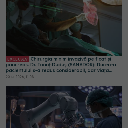
Chirurgia minim invazivă pe ficat și
EXCLUSIV
pancreas. Dr. Ionuț Duduș (SANADOR): Durerea
pacientului s-a redus considerabil, dar viața
chirurgului s-a complicat
20 iul 2026, 11:08