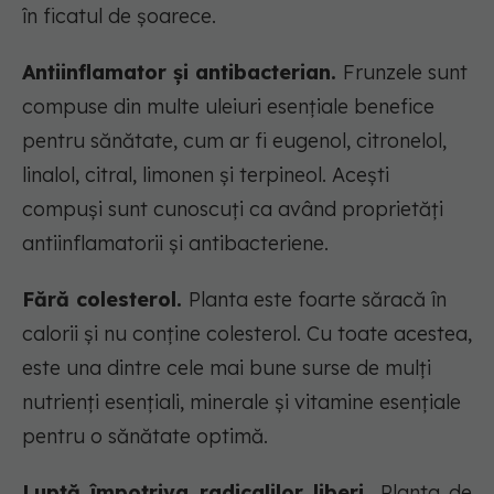
în ficatul de șoarece.
Antiinflamator și antibacterian.
Frunzele sunt
compuse din multe uleiuri esențiale benefice
pentru sănătate, cum ar fi eugenol, citronelol,
linalol, citral, limonen și terpineol. Acești
compuși sunt cunoscuți ca având proprietăți
antiinflamatorii și antibacteriene.
Fără colesterol.
Planta este foarte săracă în
calorii și nu conține colesterol. Cu toate acestea,
este una dintre cele mai bune surse de mulți
nutrienți esențiali, minerale și vitamine esențiale
pentru o sănătate optimă.
Luptă împotriva radicalilor liberi.
Planta de