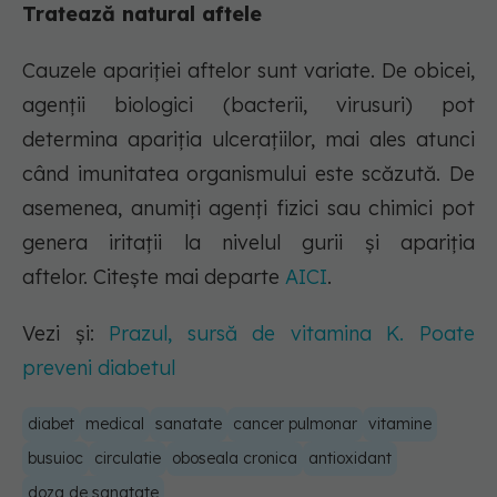
Tratează natural aftele
Cauzele apariției aftelor sunt variate. De obicei,
agenții biologici (bacterii, virusuri) pot
determina apariția ulcerațiilor, mai ales atunci
când imunitatea organismului este scăzută. De
asemenea, anumiți agenți fizici sau chimici pot
genera iritații la nivelul gurii și apariția
aftelor. Citește mai departe
AICI
.
Vezi și:
Prazul, sursă de vitamina K. Poate
preveni diabetul
diabet
medical
sanatate
cancer pulmonar
vitamine
busuioc
circulatie
oboseala cronica
antioxidant
doza de sanatate