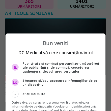
ARTICOLE SIMILARE
Bun venit!
DC Medical vă cere consimțământul
Publicitate și conținut personalizat, măsurători
ale publicității și de conținut, cercetarea
Pericolul tăcut care afectează milioane
EXCLUSIV
audienței și dezvoltarea serviciilor
de oameni. De ce medicina nu poate vindeca
singurătatea
Stocarea și/sau accesarea informațiilor de pe
un dispozitiv
31 iul 2026, 21:20
Aflați mai multe
Datele dvs. cu caracter personal vor fi prelucrate, iar
informațiile de pe dispozitiv (cookie-uri, identificatori unici
și alte date de pe dispozitiv) pot fi stocate, accesate de și