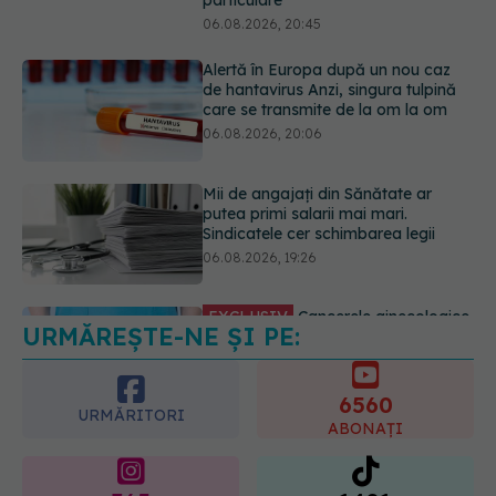
Mii de angajați din Sănătate ar
putea primi salarii mai mari.
Sindicatele cer schimbarea legii
06.08.2026, 19:26
EXCLUSIV
Cancerele ginecologice
care pot fi tratate fără operație. Dr.
Sorin Bogdan (SANADOR): Chirurgia
este indicată doar punctual, pentru
anumite categorii de paciente
06.08.2026, 19:05
URMĂREȘTE-NE ȘI PE:
EXCLUSIV
Brahiterapie vs
radioterapie externă în cancerul
ginecologic. Dr. Sorin Bogdan
6560
(SANADOR) explică diferența și
URMĂRITORI
cum acționează tratamentul
ABONAȚI
06.08.2026, 22:49
365
1401
URMĂRITORI
URMĂRITORI