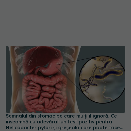
Semnalul din stomac pe care mulți îl ignoră. Ce
înseamnă cu adevărat un test pozitiv pentru
Helicobacter pylori și greșeala care poate face
tratamentul mult mai dificil
05 aug 2026, 15:18