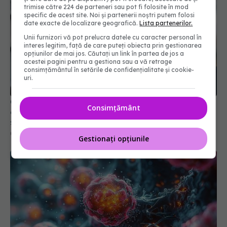
trimise către 224 de parteneri sau pot fi folosite în mod
specific de acest site. Noi și partenerii noștri putem folosi
date exacte de localizare geografică.
Lista partenerilor.
Unii furnizori vă pot prelucra datele cu caracter personal în
interes legitim, față de care puteți obiecta prin gestionarea
opțiunilor de mai jos. Căutați un link în partea de jos a
acestei pagini pentru a gestiona sau a vă retrage
consimțământul în setările de confidențialitate și cookie-
uri.
Ce să nu îi spui unei persoane cu cancer. 5 fraze
care pot răni fără să îți dai seama și ce să spui în
Consimțământ
schimb
03 aug 2026, 16:56
Gestionați opțiunile