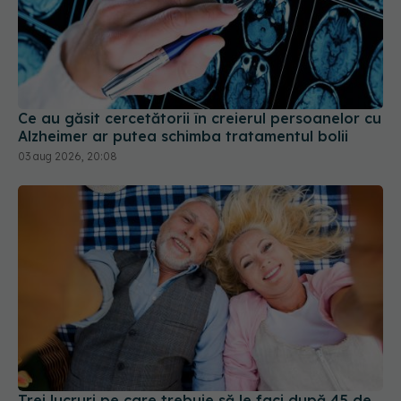
Ce au găsit cercetătorii în creierul persoanelor cu
Alzheimer ar putea schimba tratamentul bolii
03 aug 2026, 20:08
Trei lucruri pe care trebuie să le faci după 45 de
ani ca să întârzii demența cu până la 13 ani