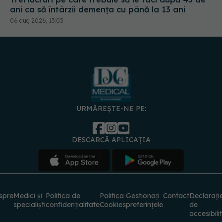
06 aug 2026, 13:03
URMĂREȘTE-NE PE:
DESCARCĂ APLICAȚIA
spre
Medici și
Politica de
Politica
Gestionați
Contact
Declarați
specialiști
confidențialitate
Cookies
preferințele
de
accesibili