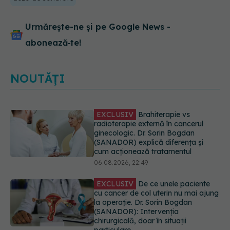
Urmărește-ne și pe Google News -
abonează‑te!
NOUTĂȚI
EXCLUSIV
De ce unele paciente
cu cancer de col uterin nu mai ajung
la operație. Dr. Sorin Bogdan
(SANADOR): Intervenția
chirurgicală, doar în situații
particulare
06.08.2026, 20:45
Alertă în Europa după un nou caz
de hantavirus Anzi, singura tulpină
care se transmite de la om la om
06.08.2026, 20:06