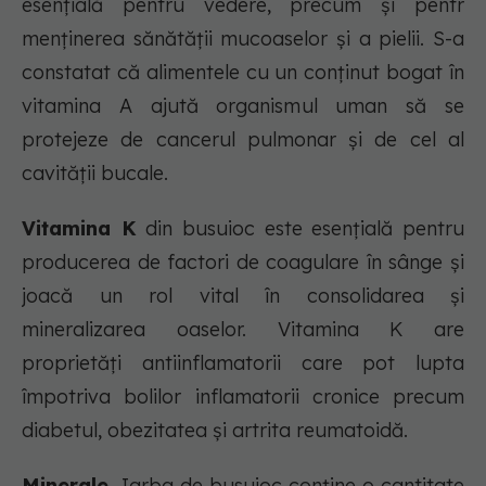
esențială pentru vedere, precum și pentr
menținerea sănătății mucoaselor și a pielii. S-a
constatat că alimentele cu un conținut bogat în
vitamina A ajută organismul uman să se
protejeze de cancerul pulmonar și de cel al
cavității bucale.
Vitamina K
din busuioc este esențială pentru
producerea de factori de coagulare în sânge și
joacă un rol vital în consolidarea și
mineralizarea oaselor. Vitamina K are
proprietăți antiinflamatorii care pot lupta
împotriva bolilor inflamatorii cronice precum
diabetul, obezitatea și artrita reumatoidă.
Minerale.
Iarba de busuioc conține o cantitate