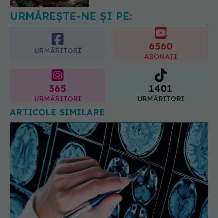
08.08.2026, 19:00
URMĂREȘTE-NE ȘI PE:
6560
URMĂRITORI
ABONAȚI
365
1401
URMĂRITORI
URMĂRITORI
ARTICOLE SIMILARE