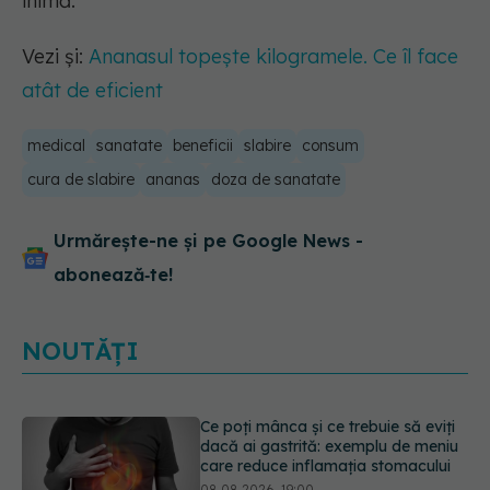
inimă.
Vezi și:
Ananasul topește kilogramele. Ce îl face
atât de eficient
medical
sanatate
beneficii
slabire
consum
cura de slabire
ananas
doza de sanatate
Urmărește-ne și pe Google News -
abonează‑te!
NOUTĂȚI
Microplasticele pot traversa bariera
placentară și modifica hormonii
08.08.2026, 18:00