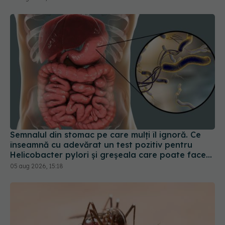
Semnalul din stomac pe care mulți îl ignoră. Ce
înseamnă cu adevărat un test pozitiv pentru
Helicobacter pylori și greșeala care poate face
tratamentul mult mai dificil
05 aug 2026, 15:18