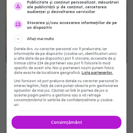
Publicitate și conținut personalizat, măsurători
ale publicității și de conținut, cercetarea
audienței și dezvoltarea serviciilor
Stocarea și/sau accesarea informațiilor de pe
un dispozitiv
Aflați mai multe
Datele dvs. cu caracter personal vor fi prelucrate, iar
informațiile de pe dispozitiv (cookie-uri, identificatori unici
și alte date de pe dispozitiv) pot fi stocate, accesate de și
trimise către 224 de parteneri sau pot fi folosite în mod
Semnul banal al cancerului pulmonar. Când
specific de acest site. Noi și partenerii noștri putem folosi
trebuie să mergi la medic
date exacte de localizare geografică.
Lista partenerilor.
01 aug 2026, 14:48
Unii furnizori vă pot prelucra datele cu caracter personal în
interes legitim, față de care puteți obiecta prin gestionarea
opțiunilor de mai jos. Căutați un link în partea de jos a
acestei pagini pentru a gestiona sau a vă retrage
consimțământul în setările de confidențialitate și cookie-
uri.
Consimțământ