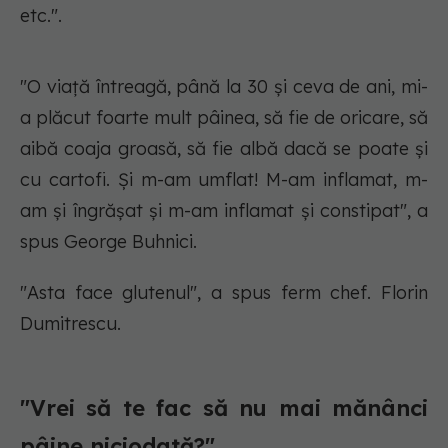
etc.".
"O viață întreagă, până la 30 și ceva de ani, mi-
a plăcut foarte mult pâinea, să fie de oricare, să
aibă coaja groasă, să fie albă dacă se poate și
cu cartofi. Și m-am umflat! M-am inflamat, m-
am și îngrășat și m-am inflamat și constipat", a
spus George Buhnici.
"Asta face glutenul", a spus ferm chef. Florin
Dumitrescu.
"Vrei să te fac să nu mai mănânci
pâine niciodată?"