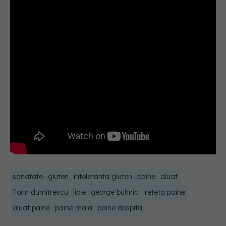
sanatate
gluten
intoleranta gluten
paine
aluat
florin dumitrescu
lipie
george buhnici
reteta paine
aluat paine
paine maia
paine dospita