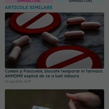
URMĂRITORI
URMĂRITORI
ARTICOLE SIMILARE
Colebil și Panzcebil, blocate temporar în farmacii.
ANMDMR explică de ce a luat măsura
06 aug 2026, 16:37