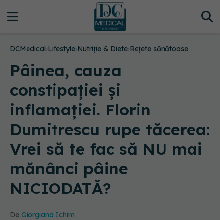
DCMedical
›
Lifestyle
›
Nutriție & Diete
›
Rețete sănătoase
Pâinea, cauza
constipației și
inflamației. Florin
Dumitrescu rupe tăcerea:
Vrei să te fac să NU mai
mănânci pâine
NICIODATĂ?
De
Giorgiana Ichim