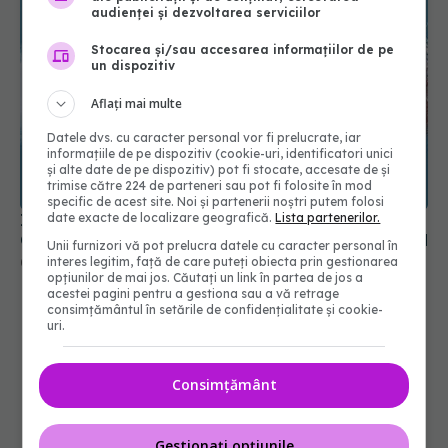
audienței și dezvoltarea serviciilor
Stocarea și/sau accesarea informațiilor de pe
un dispozitiv
Aflați mai multe
Datele dvs. cu caracter personal vor fi prelucrate, iar
informațiile de pe dispozitiv (cookie-uri, identificatori unici
și alte date de pe dispozitiv) pot fi stocate, accesate de și
trimise către 224 de parteneri sau pot fi folosite în mod
specific de acest site. Noi și partenerii noștri putem folosi
Ingredientul care ar putea crește riscul de AVC.
date exacte de localizare geografică.
Lista partenerilor.
Cercetătorii au descoperit cum afectează creierul
Unii furnizori vă pot prelucra datele cu caracter personal în
interes legitim, față de care puteți obiecta prin gestionarea
05 aug 2026, 09:29
opțiunilor de mai jos. Căutați un link în partea de jos a
acestei pagini pentru a gestiona sau a vă retrage
consimțământul în setările de confidențialitate și cookie-
uri.
Consimțământ
Gestionați opțiunile