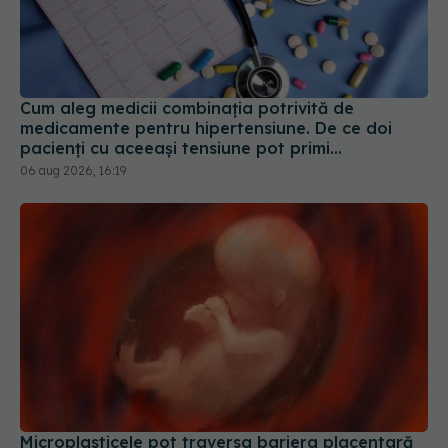
Cum aleg medicii combinația potrivită de
medicamente pentru hipertensiune. De ce doi
pacienți cu aceeași tensiune pot primi
tratamente diferite
06 aug 2026, 16:19
Microplasticele pot traversa bariera placentară