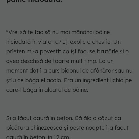
"Vrei să te fac să nu mai mănânci pâine
niciodată în viața ta? Îți explic o chestie. Un
prieten mi-a povestit că își făcuse brutărie și o
avea deschisă de foarte mult timp. La un
moment dat i-a curs bidonul de afânător sau nu
știu ce băga el acolo. Era un ingredient lichid pe
care-l băga în aluatul de pâine.
Și a făcut gaură în beton. Că ăla a căzut ca
picătura chinezească și peste noapte i-a făcut
gaură în beton, în 12 cm.