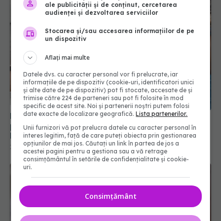
ale publicității și de conținut, cercetarea
audienței și dezvoltarea serviciilor
Stocarea și/sau accesarea informațiilor de pe
un dispozitiv
Aflați mai multe
Datele dvs. cu caracter personal vor fi prelucrate, iar
informațiile de pe dispozitiv (cookie-uri, identificatori unici
și alte date de pe dispozitiv) pot fi stocate, accesate de și
trimise către 224 de parteneri sau pot fi folosite în mod
specific de acest site. Noi și partenerii noștri putem folosi
date exacte de localizare geografică.
Lista partenerilor.
România, pe locul 16 din 36 de țări în clasamentul
privind bunăstarea copiilor. Ţările de Jos şi
Unii furnizori vă pot prelucra datele cu caracter personal în
Danemarca, pe primele locuri
interes legitim, față de care puteți obiecta prin gestionarea
opțiunilor de mai jos. Căutați un link în partea de jos a
14 mai 2025, 19:24
acestei pagini pentru a gestiona sau a vă retrage
consimțământul în setările de confidențialitate și cookie-
uri.
Consimțământ