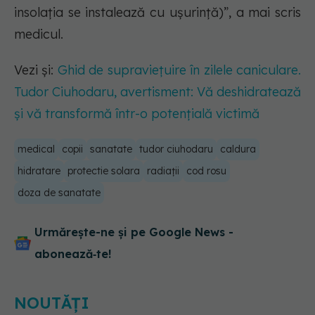
insolația se instalează cu ușurință)”, a mai scris
medicul.
Vezi și:
Ghid de supraviețuire în zilele caniculare.
Tudor Ciuhodaru, avertisment: Vă deshidratează
și vă transformă într-o potențială victimă
medical
copii
sanatate
tudor ciuhodaru
caldura
hidratare
protectie solara
radiații
cod rosu
doza de sanatate
Urmărește-ne și pe Google News -
abonează‑te!
NOUTĂȚI