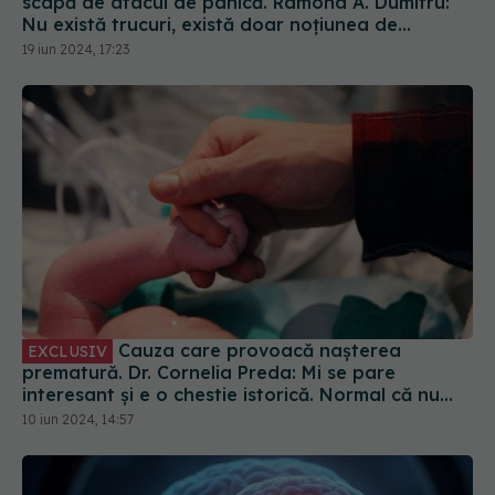
scapă de atacul de panică. Ramona A. Dumitru:
Nu există trucuri, există doar noțiunea de
inducere a ideii că ar putea exista. E placebo
19 iun 2024, 17:23
Cauza care provoacă nașterea
EXCLUSIV
prematură. Dr. Cornelia Preda: Mi se pare
interesant și e o chestie istorică. Normal că nu
poți să duci la termen
10 iun 2024, 14:57