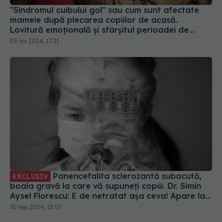
"Sindromul cuibului gol" sau cum sunt afectate
mamele după plecarea copiilor de acasă.
Lovitură emoțională și sfârșitul perioadei de
"mamă"
03 noi 2024, 17:21
Panencefalita sclerozantă subacută,
EXCLUSIV
boala gravă la care vă supuneți copiii. Dr. Simin
Aysel Florescu: E de netratat așa ceva! Apare la
8 - 10 ani de la infecție
30 sep 2024, 15:07