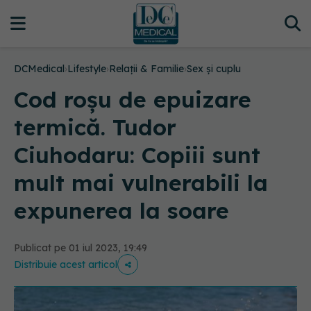
DCMedical
›
Lifestyle
›
Relații & Familie
›
Sex și cuplu
Cod roșu de epuizare
termică. Tudor
Ciuhodaru: Copiii sunt
mult mai vulnerabili la
expunerea la soare
Publicat pe 01 iul 2023, 19:49
Distribuie acest articol