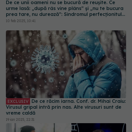
De ce unii oameni nu se bucură de reușite. Ce
urme lasă: „după râs vine plâns” și „nu te bucura
prea tare, nu durează”: Sindromul perfecționitului
nefericit
10 feb 2025, 10:41
De ce răcim iarna. Conf. dr. Mihai Craiu:
EXCLUSIV
Virusul gripal intră prin nas. Alte virusuri sunt de
vreme caldă
19 ian 2025, 22:31