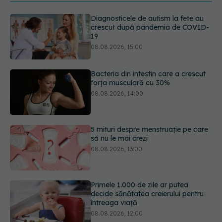
Bacteria din intestin care a crescut
forța musculară cu 30%
08.08.2026, 14:00
5 mituri despre menstruație pe care
să nu le mai crezi
08.08.2026, 13:00
Primele 1.000 de zile ar putea
decide sănătatea creierului pentru
întreaga viață
08.08.2026, 12:00
Analiza de sânge AST (SGOT): ce
înseamnă rezultatele și când sunt un
semnal de alarmă
08.08.2026, 11:00