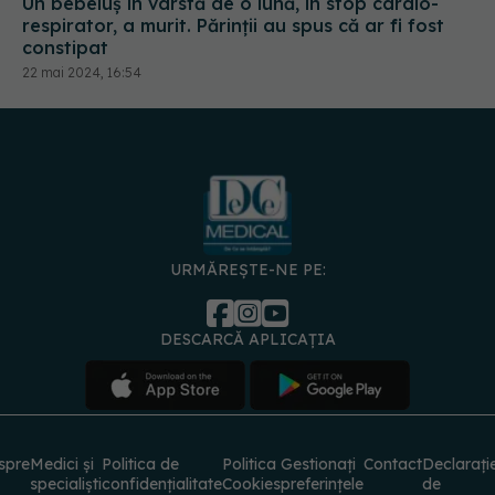
Un bebeluș în vârstă de o lună, în stop cardio-
respirator, a murit. Părinții au spus că ar fi fost
constipat
22 mai 2024, 16:54
URMĂREȘTE-NE PE:
DESCARCĂ APLICAȚIA
spre
Medici și
Politica de
Politica
Gestionați
Contact
Declarați
specialiști
confidențialitate
Cookies
preferințele
de