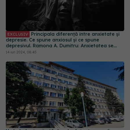
Principala diferență între anxietate și
EXCLUSIV
depresie. Ce spune anxiosul și ce spune
depresivul. Ramona A. Dumitru: Anxietatea se
referă la frici, depresia la tristețe
14 iun 2024, 08:45