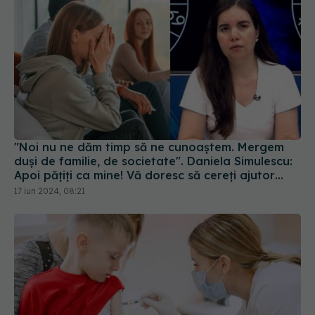
"Noi nu ne dăm timp să ne cunoaștem. Mergem
duși de familie, de societate". Daniela Simulescu:
Apoi pățiți ca mine! Vă doresc să cereți ajutor
atunci când aveți nevoie, să nu vă rușinați
17 iun 2024, 08:21