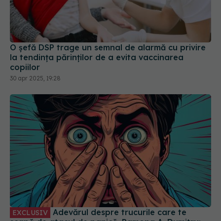
O șefă DSP trage un semnal de alarmă cu privire
la tendinţa părinţilor de a evita vaccinarea
copiilor
30 apr 2025, 19:28
Adevărul despre trucurile care te
EXCLUSIV