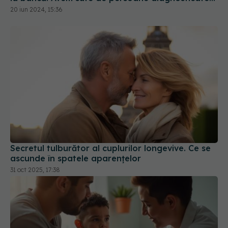
lunar
20 iun 2024, 15:36
Secretul tulburător al cuplurilor longevive. Ce se
ascunde în spatele aparențelor
31 oct 2025, 17:38