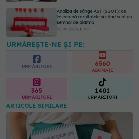
Diagnosticele de autism la fete au
crescut după pandemia de COVID-
19
08.08.2026, 15:00
URMĂREȘTE-NE ȘI PE:
6560
URMĂRITORI
ABONAȚI
365
1401
URMĂRITORI
URMĂRITORI
ARTICOLE SIMILARE