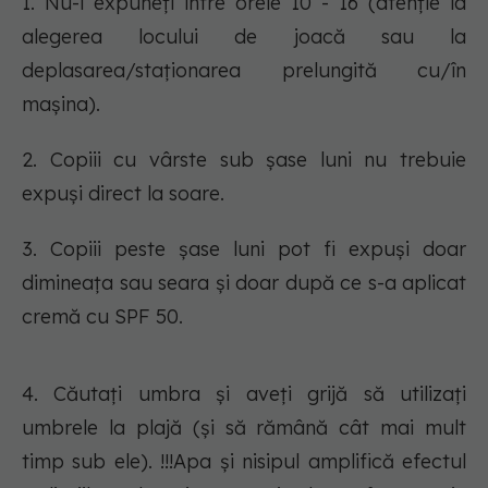
1. Nu-i expuneți între orele 10 - 16 (atenție la
alegerea locului de joacă sau la
deplasarea/staționarea prelungită cu/în
mașina).
2. Copiii cu vârste sub șase luni nu trebuie
expuși direct la soare.
3. Copiii peste șase luni pot fi expuși doar
dimineața sau seara și doar după ce s-a aplicat
cremă cu SPF 50.
4. Căutați umbra și aveți grijă să utilizați
umbrele la plajă (și să rămână cât mai mult
timp sub ele). !!!Apa și nisipul amplifică efectul