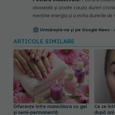
oboseală și poate cauza dureri croni
menține energia și a evita durerile de 
Urmărește-ne și pe Google News - 
ARTICOLE SIMILARE
Diferențe între manichiura cu gel
Ce se înt
și semi-permanentă
după ani 