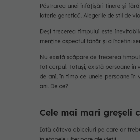
Păstrarea unei înfățișări tinere și fără
loterie genetică. Alegerile de stil de v
Deși trecerea timpului este inevitabil
menține aspectul tânăr și a încetini s
Nu există scăpare de trecerea timpului
tot corpul. Totuşi, există persoane în
de ani, în timp ce unele persoane în
ani. De ce?
Cele mai mari greșeli 
Iată câteva obiceiuri pe care ar trebui
în etapele ulterioare ale vieții.