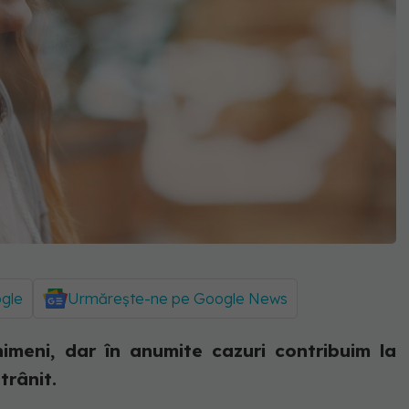
ogle
Urmărește-ne pe Google News
imeni, dar în anumite cazuri contribuim la
trânit.