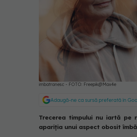
imbatranesc - FOTO: Freepik@Max4e
Adaugă-ne ca sursă preferată în Go
Trecerea timpului nu iartă pe n
apariția unui aspect obosit îmbă