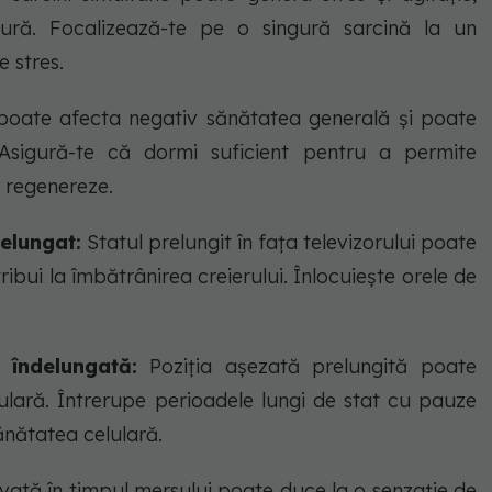
ură. Focalizează-te pe o singură sarcină la un
 stres.
 poate afecta negativ sănătatea generală și poate
Asigură-te că dormi suficient pentru a permite
e regenereze.
delungat:
Statul prelungit în fața televizorului poate
ibui la îmbătrânirea creierului. Înlocuiește orele de
 îndelungată:
Poziția așezată prelungită poate
ulară. Întrerupe perioadele lungi de stat cu pauze
ănătatea celulară.
ată în timpul mersului poate duce la o senzație de