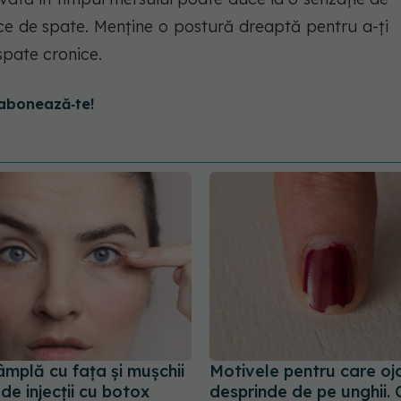
ce de spate. Menține o postură dreaptă pentru a-ți
spate cronice.
abonează‑te!
âmplă cu fața și mușchii
Motivele pentru care oj
de injecții cu botox
desprinde de pe unghii. 