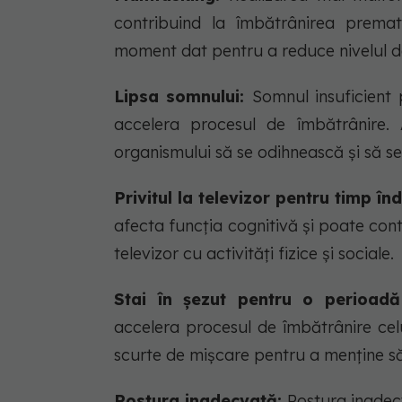
contribuind la îmbătrânirea premat
moment dat pentru a reduce nivelul de
Lipsa somnului:
Somnul insuficient
accelera procesul de îmbătrânire. 
organismului să se odihnească și să s
Privitul la televizor pentru timp în
afecta funcția cognitivă și poate contr
televizor cu activități fizice și sociale.
Stai în șezut pentru o perioadă
accelera procesul de îmbătrânire cel
scurte de mișcare pentru a menține s
Postura inadecvată:
Postura inadecv