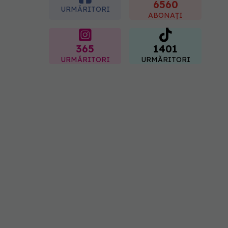
spitale primesc bani
6560
URMĂRITORI
07.08.2026, 16:41
ABONAȚI
365
1401
URMĂRITORI
URMĂRITORI