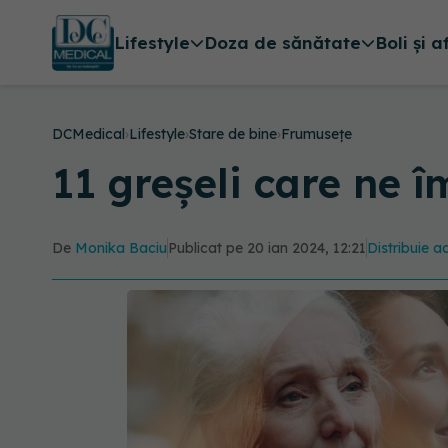
Lifestyle
Doza de sănătate
Boli și a
DCMedical
›
Lifestyle
›
Stare de bine
›
Frumusețe
11 greșeli care ne î
De
Monika Baciu
Publicat pe 20 ian 2024, 12:21
Distribuie ac