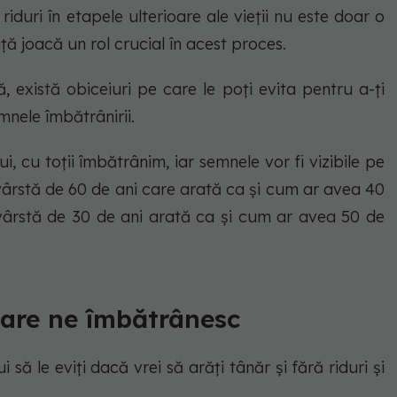
 riduri în etapele ulterioare ale vieții nu este doar o
iață joacă un rol crucial în acest proces.
ă, există obiceiuri pe care le poți evita pentru a-ți
emnele îmbătrânirii.
, cu toții îmbătrânim, iar semnele vor fi vizibile pe
 vârstă de 60 de ani care arată ca şi cum ar avea 40
 vârstă de 30 de ani arată ca şi cum ar avea 50 de
care ne îmbătrânesc
 să le eviţi dacă vrei să arăţi tânăr și fără riduri și