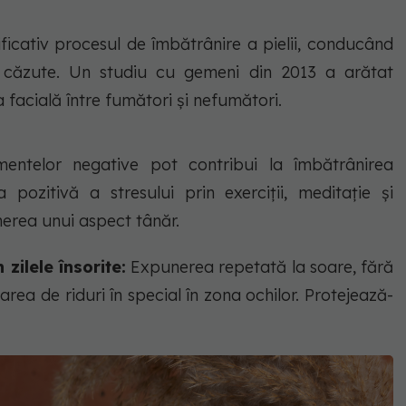
icativ procesul de îmbătrânire a pielii, conducând
or căzute. Un studiu cu gemeni din 2013 a arătat
 facială între fumători și nefumători.
imentelor negative pot contribui la îmbătrânirea
pozitivă a stresului prin exerciții, meditație și
inerea unui aspect tânăr.
zilele însorite:
Expunerea repetată la soare, fără
rea de riduri în special în zona ochilor. Protejează-