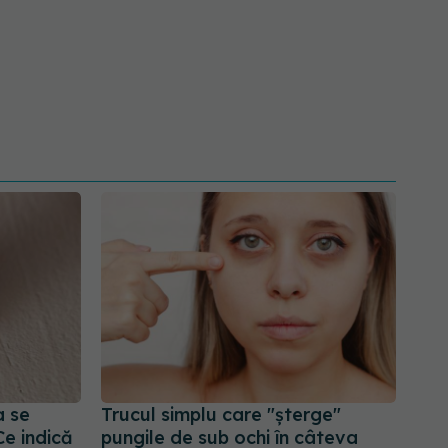
a se
Trucul simplu care "șterge"
Ce indică
pungile de sub ochi în câteva