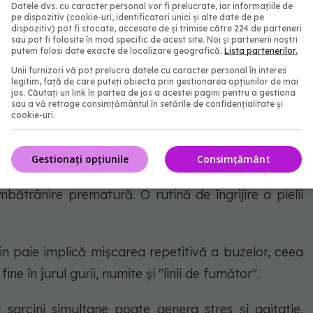
Datele dvs. cu caracter personal vor fi prelucrate, iar informațiile de
pe dispozitiv (cookie-uri, identificatori unici și alte date de pe
ânit - FOTO: Freepik@EyeEM
dispozitiv) pot fi stocate, accesate de și trimise către 224 de parteneri
sau pot fi folosite în mod specific de acest site. Noi și partenerii noștri
putem folosi date exacte de localizare geografică.
Lista partenerilor.
Unii furnizori vă pot prelucra datele cu caracter personal în interes
legitim, față de care puteți obiecta prin gestionarea opțiunilor de mai
 cu fața pe pernă poate duce la apariția ridurilor
jos. Căutați un link în partea de jos a acestei pagini pentru a gestiona
sau a vă retrage consimțământul în setările de confidențialitate și
 "riduri de somn". Alege să dormi pe spate sau pe
cookie-uri.
piele.
Gestionați opțiunile
Consimțământ
ijarea curățării și hidratării pielii poate duce la
bătrânire prematură. O rutină de îngrijire a pielii
rin paie implică mișcarea repetitivă a buzelor, ceea
ine în jurul gurii, numite și "linii de fumător".
 sarcini simultane poate genera stres și agitație,