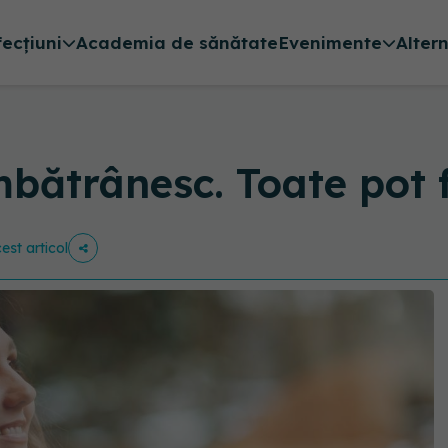
fecțiuni
Academia de sănătate
Evenimente
Alter
mbătrânesc. Toate pot f
est articol