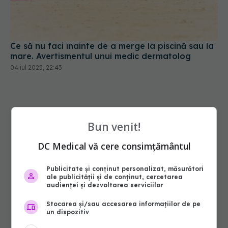
Ce să nu faci înainte de a merge la piscină sau la
mare. Avertismentul unui medic dermatolog
04 iul 2025, 22:43
Bun venit!
DC Medical vă cere consimțământul
Publicitate și conținut personalizat, măsurători
ale publicității și de conținut, cercetarea
audienței și dezvoltarea serviciilor
Stocarea și/sau accesarea informațiilor de pe
un dispozitiv