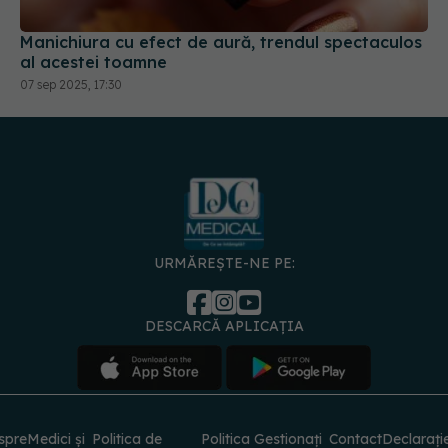
Manichiura cu efect de aură, trendul spectaculos
al acestei toamne
07 sep 2025, 17:30
URMĂREȘTE-NE PE:
DESCARCĂ APLICAȚIA
spre
Medici și
Politica de
Politica
Gestionați
Contact
Declarați