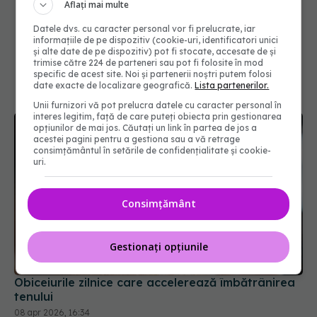
Aflați mai multe
Datele dvs. cu caracter personal vor fi prelucrate, iar
informațiile de pe dispozitiv (cookie-uri, identificatori unici
și alte date de pe dispozitiv) pot fi stocate, accesate de și
trimise către 224 de parteneri sau pot fi folosite în mod
specific de acest site. Noi și partenerii noștri putem folosi
date exacte de localizare geografică.
Lista partenerilor.
Unii furnizori vă pot prelucra datele cu caracter personal în
interes legitim, față de care puteți obiecta prin gestionarea
opțiunilor de mai jos. Căutați un link în partea de jos a
acestei pagini pentru a gestiona sau a vă retrage
consimțământul în setările de confidențialitate și cookie-
uri.
Consimțământ
Gestionați opțiunile
Obiceiurile zilnice care accelerează îmbătrânirea
tenului
08 apr 2026, 16:34