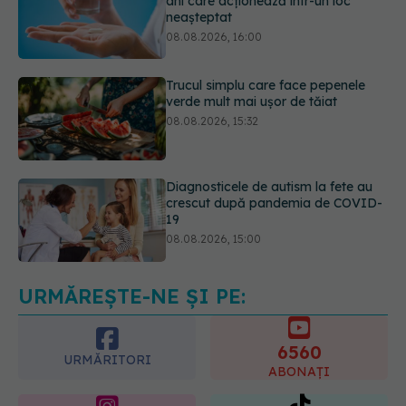
Trucul simplu care face pepenele
verde mult mai ușor de tăiat
08.08.2026, 15:32
Diagnosticele de autism la fete au
crescut după pandemia de COVID-
19
08.08.2026, 15:00
Microplasticele pot traversa bariera
placentară și modifica hormonii
08.08.2026, 18:00
URMĂREȘTE-NE ȘI PE:
6560
URMĂRITORI
ABONAȚI