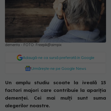
dementa - FOTO: Freepik@aimpix
Adaugă-ne ca sursă preferată în Google
Urmărește-ne pe Google News
Un amplu studiu scoate la iveală 15
factori majori care contribuie la apariția
demenței. Cei mai mulți sunt suma
alegerilor noastre.