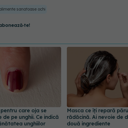
alimente sanatoase ochi
abonează‑te!
 pentru care oja se
Masca ce îți repară păru
 de pe unghii. Ce indică
rădăcină. Ai nevoie de 
ănătatea unghiilor
două ingrediente