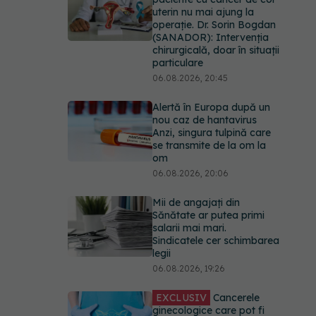
uterin nu mai ajung la
operație. Dr. Sorin Bogdan
(SANADOR): Intervenția
chirurgicală, doar în situații
particulare
06.08.2026, 20:45
Alertă în Europa după un
nou caz de hantavirus
Anzi, singura tulpină care
se transmite de la om la
om
06.08.2026, 20:06
Mii de angajați din
Sănătate ar putea primi
salarii mai mari.
Sindicatele cer schimbarea
legii
06.08.2026, 19:26
EXCLUSIV
Cancerele
ginecologice care pot fi