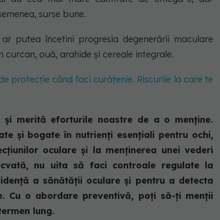
 asemenea, surse bune.
re ar putea încetini progresia degenerării maculare
în curcan, ouă, arahide și cereale integrale.
de protecție când faci curățenie. Riscurile la care te
 și merită eforturile noastre de a o menține.
te și bogate în nutrienți esențiali pentru ochi,
cțiunilor oculare și la menținerea unei vederi
cvată, nu uita să faci controale regulate la
dență a sănătății oculare și pentru a detecta
e. Cu o abordare preventivă, poți să-ți menții
 termen lung.