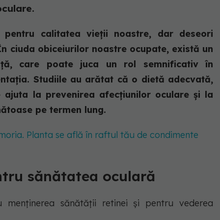
culare.
 pentru calitatea vieții noastre, dar deseori
 În ciuda obiceiurilor noastre ocupate, există un
ață, care poate juca un rol semnificativ în
ntația. Studiile au arătat că o dietă adecvată,
 ajuta la prevenirea afecțiunilor oculare și la
ănătoase pe termen lung.
oria. Planta se află în raftul tău de condimente
entru sănătatea oculară
u menținerea sănătății retinei și pentru vederea