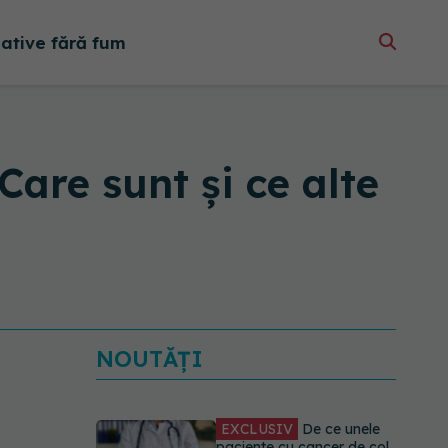
native fără fum
Care sunt și ce alte
NOUTĂȚI
EXCLUSIV
De ce unele
paciente cu cancer de col