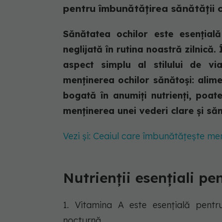
pentru îmbunătățirea sănătății o
Sănătatea ochilor este esențială
neglijată în rutina noastră zilnică.
aspect simplu al stilului de vi
menținerea ochilor sănătoși: alime
bogată în anumiți nutrienți, poate
menținerea unei vederi clare și s
Vezi și: Ceaiul care îmbunătățește mem
Nutrienții esențiali p
1. Vitamina A este esențială pentr
nocturnă.