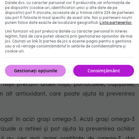
Datele dvs. cu caracter personal vor fi prelucrate, iar informațiile de
tă pentru sănătatea ochilor. Lipsa sau cantitățile
pe dispozitiv (cookie-uri, identificatori unici și alte date de pe
ochi uscați, cicatrizarea corneei, orbire nocturnă și
dispozitiv) pot fi stocate, accesate de și trimise către 224 de parteneri
sau pot fi folosite în mod specific de acest site. Noi și partenerii noștri
putem folosi date exacte de localizare geografică.
Lista partenerilor.
Unii furnizori vă pot prelucra datele cu caracter personal în interes
legitim, față de care puteți obiecta prin gestionarea opțiunilor de mai
 precum kale, spanacul și broccoli sunt bogate în
jos. Căutați un link în partea de jos a acestei pagini pentru a gestiona
sau a vă retrage consimțământul în setările de confidențialitate și
re se găsesc în concentrații mari în retina ochiului.
cookie-uri.
n filtru și protejează retina de lumina albastră
Gestionați opțiunile
Consimțământ
 roșii precum ardeii roșii, portocalele, căpșunile,
un alt antioxidant, care poate ajuta la prevenirea
 bogat în acizi grași omega-3. Acizii grași omega-3
izuale a retinei și pot ajuta la prevenirea ochilor
ngul au cea mai mare cantitate de omega-3, dar