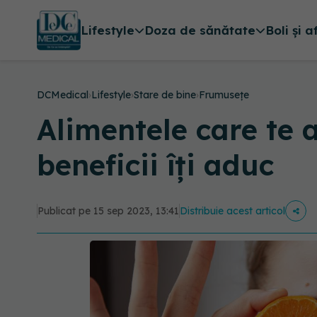
Lifestyle
Doza de sănătate
Boli și a
DCMedical
›
Lifestyle
›
Stare de bine
›
Frumusețe
Alimentele care te a
beneficii îți aduc
Publicat pe 15 sep 2023, 13:41
Distribuie acest articol