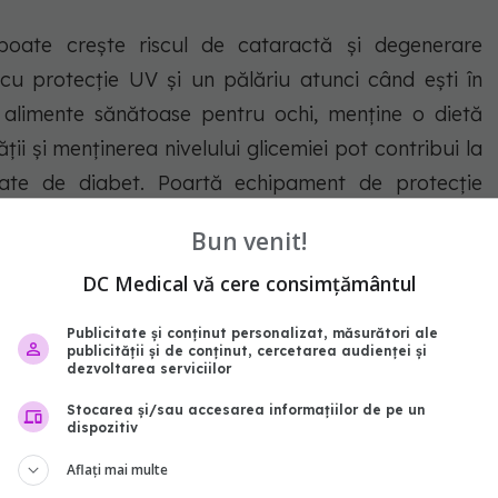
oate crește riscul de cataractă și degenerare
cu protecție UV și un pălăriu atunci când ești în
 alimente sănătoase pentru ochi, menține o dietă
ății și menținerea nivelului glicemiei pot contribui la
gate de diabet. Poartă echipament de protecție
are pot prezenta riscul de leziuni oculare. Respectă
Bun venit!
elor de contact. Programează-te pentru examene
DC Medical vă cere consimțământul
recomandate în funcție de vârstă și starea ochilor.
Publicitate și conținut personalizat, măsurători ale
 o listă de alimente, care pot îmbunătăți sănătatea
publicității și de conținut, cercetarea audienței și
dezvoltarea serviciilor
Stocarea și/sau accesarea informațiilor de pe un
dispozitiv
Aflați mai multe
e care organismul îl utilizează pentru a produce