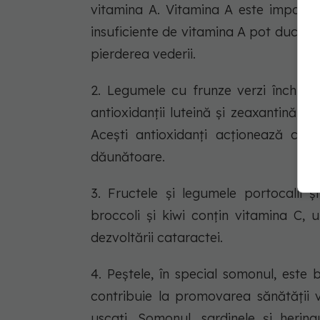
vitamina A. Vitamina A este importan
insuficiente de vitamina A pot duce la 
pierderea vederii.
2. Legumele cu frunze verzi închise
antioxidanții luteină și zeaxantină, ca
Acești antioxidanți acționează ca u
dăunătoare.
3. Fructele și legumele portocalii și
broccoli și kiwi conțin vitamina C, 
dezvoltării cataractei.
4. Peștele, în special somonul, este
contribuie la promovarea sănătății v
uscați. Somonul, sardinele și heri