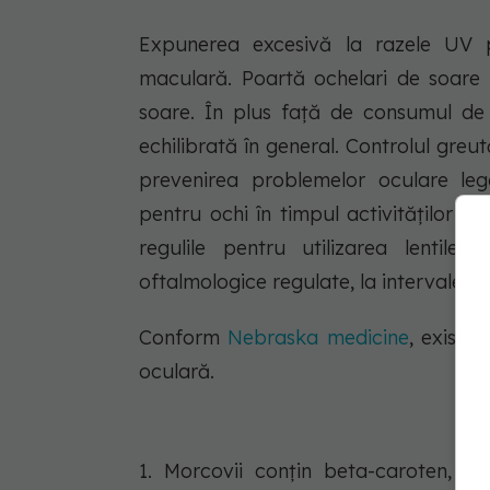
Expunerea excesivă la razele UV p
maculară. Poartă ochelari de soare 
soare. În plus față de consumul de
echilibrată în general. Controlul greut
prevenirea problemelor oculare le
pentru ochi în timpul activităților c
regulile pentru utilizarea lentil
oftalmologice regulate, la intervalele 
Conform
Nebraska medicine
, există
oculară.
1. Morcovii conțin beta-caroten, p