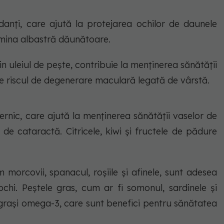
idanți, care ajută la protejarea ochilor de daunele
lumina albastră dăunătoare.
din uleiul de pește, contribuie la menținerea sănătății
ce riscul de degenerare maculară legată de vârstă.
ernic, care ajută la menținerea sănătății vaselor de
 de cataractă. Citricele, kiwi și fructele de pădure
 morcovii, spanacul, roșiile și afinele, sunt adesea
 ochi. Peștele gras, cum ar fi somonul, sardinele și
i grași omega-3, care sunt benefici pentru sănătatea