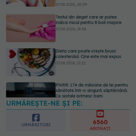
Dieta care poate crește brusc
colesterolul. Cine este mai expus
07.08.2026, 17:22
PNRR: 174 de milioane de lei pentru
sănătate într-o singură săptămână.
Ce spitale primesc bani
07.08.2026, 16:41
URMĂREȘTE-NE ȘI PE:
Ce spune culoarea ta preferată
despre vârsta pe care o ai. Care
este "codul cromatic" al generațiilor
6560
07.08.2026, 21:29
URMĂRITORI
ABONAȚI
365
1401
URMĂRITORI
URMĂRITORI