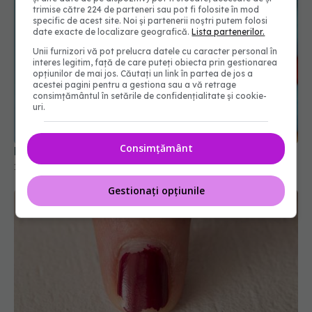
trimise către 224 de parteneri sau pot fi folosite în mod
specific de acest site. Noi și partenerii noștri putem folosi
date exacte de localizare geografică.
Lista partenerilor.
Unii furnizori vă pot prelucra datele cu caracter personal în
interes legitim, față de care puteți obiecta prin gestionarea
opțiunilor de mai jos. Căutați un link în partea de jos a
acestei pagini pentru a gestiona sau a vă retrage
consimțământul în setările de confidențialitate și cookie-
Efectul roșiilor și al zahărului asupra tenului
uri.
15 ian 2026, 18:50
Consimțământ
Gestionați opțiunile
Motivele pentru care oja se desprinde de pe