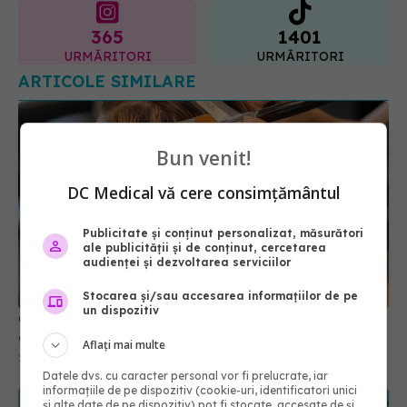
ARTICOLE SIMILARE
Bun venit!
DC Medical vă cere consimțământul
Publicitate și conținut personalizat, măsurători
ale publicității și de conținut, cercetarea
Cele mai bune nuanțe de păr care ascund firele
audienței și dezvoltarea serviciilor
albe
26 oct 2025, 11:51
Stocarea și/sau accesarea informațiilor de pe
un dispozitiv
Aflați mai multe
Datele dvs. cu caracter personal vor fi prelucrate, iar
informațiile de pe dispozitiv (cookie-uri, identificatori unici
și alte date de pe dispozitiv) pot fi stocate, accesate de și