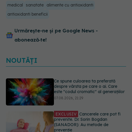
medical
sanatate
alimente cu antioxidanti
antioxidanti beneficii
Urmărește-ne și pe Google News -
abonează‑te!
NOUTĂȚI
EXCLUSIV
Cancerele care pot fi
prevenite. Dr. Sorin Bogdan
(SANADOR): Au metode de
prevenție
07.08.2026, 20:09
Testul din deget care ar putea
indica riscul pentru 8 boli majore
07.08.2026, 18:34