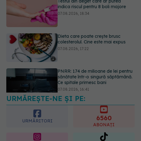
Dieta care poate crește brusc
colesterolul. Cine este mai expus
07.08.2026, 17:22
PNRR: 174 de milioane de lei pentru
sănătate într-o singură săptămână.
Ce spitale primesc bani
07.08.2026, 16:41
URMĂREȘTE-NE ȘI PE:
Ce spune culoarea ta preferată
despre vârsta pe care o ai. Care
este "codul cromatic" al generațiilor
6560
07.08.2026, 21:29
URMĂRITORI
ABONAȚI
365
1401
URMĂRITORI
URMĂRITORI
ARTICOLE SIMILARE