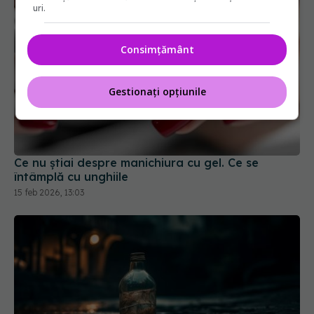
uri.
Consimțământ
Gestionați opțiunile
Ce nu știai despre manichiura cu gel. Ce se
întâmplă cu unghiile
15 feb 2026, 13:03