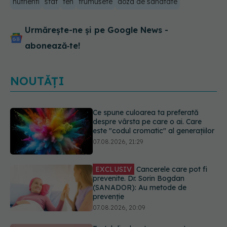
nutrienti
sfat
ten
frumusete
doza de sanatate
Urmărește-ne și pe Google News -
abonează‑te!
NOUTĂȚI
EXCLUSIV
Cancerele care pot fi
prevenite. Dr. Sorin Bogdan
(SANADOR): Au metode de
prevenție
07.08.2026, 20:09
Testul din deget care ar putea
indica riscul pentru 8 boli majore
07.08.2026, 18:34