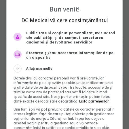
Bun venit!
DC Medical vă cere consimțământul
Publicitate și conținut personalizat, măsurători
ale publicității și de conținut, cercetarea
audienței și dezvoltarea serviciilor
Stocarea și/sau accesarea informațiilor de pe
un dispozitiv
Aflați mai multe
Datele dvs. cu caracter personal vor fi prelucrate, iar
Obiceiurile zilnice care accelerează îmbătrânirea
informațiile de pe dispozitiv (cookie-uri, identificatori unici
tenului
și alte date de pe dispozitiv) pot fi stocate, accesate de și
trimise către 224 de parteneri sau pot fi folosite în mod
08 apr 2026, 16:34
specific de acest site. Noi și partenerii noștri putem folosi
date exacte de localizare geografică.
Lista partenerilor.
Unii furnizori vă pot prelucra datele cu caracter personal în
interes legitim, față de care puteți obiecta prin gestionarea
opțiunilor de mai jos. Căutați un link în partea de jos a
acestei pagini pentru a gestiona sau a vă retrage
consimțământul în setările de confidențialitate și cookie-