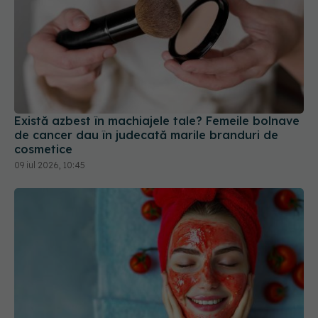
Există azbest în machiajele tale? Femeile bolnave
de cancer dau în judecată marile branduri de
cosmetice
09 iul 2026, 10:45
Efectul roșiilor și al zahărului asupra tenului