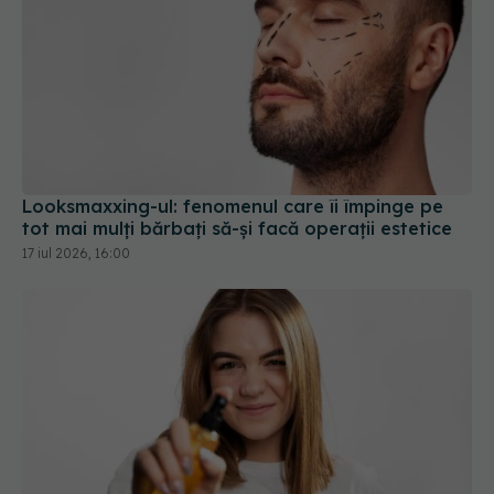
Looksmaxxing-ul: fenomenul care îi împinge pe
tot mai mulți bărbați să-și facă operații estetice
17 iul 2026, 16:00
Tot mai multe persoane folosesc acest ulei
pentru căderea părului