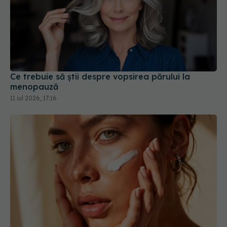
Ce trebuie să știi despre vopsirea părului la
menopauză
11 iul 2026, 17:16
Cum să nu arăți obosită chiar și după o noapte
albă. Trucurile care îți „trezesc” fața instant
18 iun 2026, 08:49