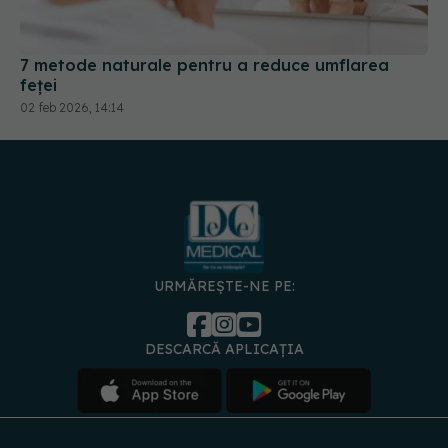
feței
02 feb 2026, 14:14
URMĂREȘTE-NE PE:
DESCARCĂ APLICAȚIA
spre
Medici și
Politica de
Politica
Gestionați
Contact
Declarați
specialiști
confidențialitate
Cookies
preferințele
de
accesibili