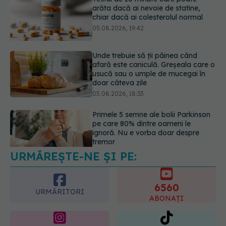
Unde trebuie să ții pâinea când
afară este caniculă. Greșeala care o
usucă sau o umple de mucegai în
doar câteva zile
05.08.2026, 18:33
Primele 5 semne ale bolii Parkinson
pe care 80% dintre oameni le
ignoră. Nu e vorba doar despre
tremor
05.08.2026, 17:31
URMĂREȘTE-NE ȘI PE:
Gabriela Cristea, manifest pentru
respect și acceptare: Corpul
fiecăruia spune o poveste
6560
05.08.2026, 21:23
URMĂRITORI
ABONAȚI
365
1401
URMĂRITORI
URMĂRITORI
ARTICOLE SIMILARE