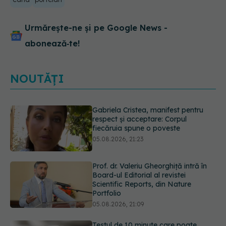
Urmărește-ne și pe Google News -
abonează‑te!
NOUTĂȚI
Prof. dr. Valeriu Gheorghiță intră în
Board-ul Editorial al revistei
Scientific Reports, din Nature
Portfolio
05.08.2026, 21:09
Testul de 10 minute care poate
arăta dacă ai nevoie de statine,
chiar dacă ai colesterolul normal
05.08.2026, 19:42