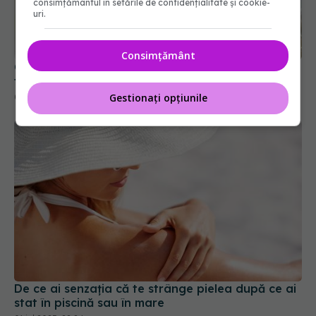
consimțământul în setările de confidențialitate și cookie-
Colagenul chiar te scapă de riduri? Ce conțin, de
uri.
fapt, cremele și suplimentele pe care ai dat bani
09 feb 2026, 12:36
Consimțământ
Gestionați opțiunile
De ce ai senzația că te strânge pielea după ce ai
stat în piscină sau în mare
01 iul 2025, 22:24