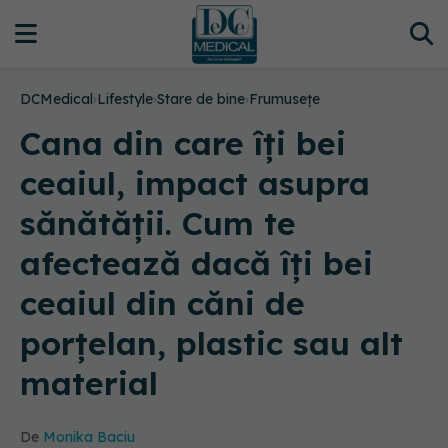
DCMedical
›
Lifestyle
›
Stare de bine
›
Frumusețe
Cana din care îți bei
ceaiul, impact asupra
sănătății. Cum te
afectează dacă îți bei
ceaiul din căni de
porțelan, plastic sau alt
material
De
Monika Baciu