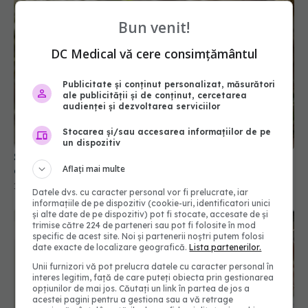
Bun venit!
DC Medical vă cere consimțământul
Publicitate și conținut personalizat, măsurători
ale publicității și de conținut, cercetarea
Soluția naturală care îți colorează părul în nuanțe
audienței și dezvoltarea serviciilor
calde, fără chimicale și fără daune
Stocarea și/sau accesarea informațiilor de pe
10 oct 2025, 15:52
un dispozitiv
Aflați mai multe
Datele dvs. cu caracter personal vor fi prelucrate, iar
informațiile de pe dispozitiv (cookie-uri, identificatori unici
și alte date de pe dispozitiv) pot fi stocate, accesate de și
trimise către 224 de parteneri sau pot fi folosite în mod
specific de acest site. Noi și partenerii noștri putem folosi
date exacte de localizare geografică.
Lista partenerilor.
Unii furnizori vă pot prelucra datele cu caracter personal în
interes legitim, față de care puteți obiecta prin gestionarea
opțiunilor de mai jos. Căutați un link în partea de jos a
acestei pagini pentru a gestiona sau a vă retrage