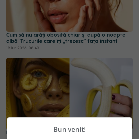
Cum să nu arăți obosită chiar și după o noapte
albă. Trucurile care îți „trezesc” fața instant
18 iun 2026, 08:49
Bun venit!
De ce să-ți pui coajă de banană pe față timp de 7
zile