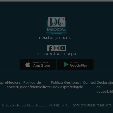
URMĂREȘTE-NE PE:
DESCARCĂ APLICAȚIA
spre
Medici și
Politica de
Politica
Gestionați
Contact
Declarați
specialiști
confidențialitate
Cookies
preferințele
de
accesibili
© 2026 PRESS MEDIA ELECTRONIC S.R.L. Toate drepturile rezervate