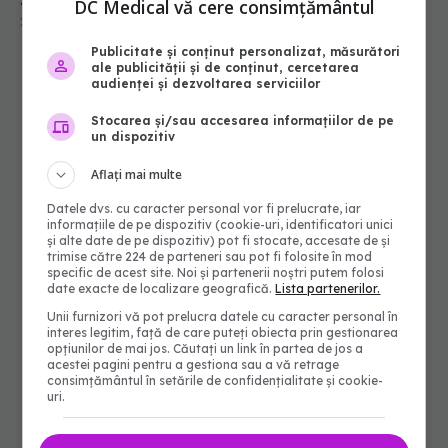
DC Medical vă cere consimțământul
22 aug 2025, 23:05
Publicitate și conținut personalizat, măsurători
ale publicității și de conținut, cercetarea
audienței și dezvoltarea serviciilor
Stocarea și/sau accesarea informațiilor de pe
un dispozitiv
Aflați mai multe
Datele dvs. cu caracter personal vor fi prelucrate, iar
informațiile de pe dispozitiv (cookie-uri, identificatori unici
și alte date de pe dispozitiv) pot fi stocate, accesate de și
trimise către 224 de parteneri sau pot fi folosite în mod
specific de acest site. Noi și partenerii noștri putem folosi
date exacte de localizare geografică.
Lista partenerilor.
Unii furnizori vă pot prelucra datele cu caracter personal în
interes legitim, față de care puteți obiecta prin gestionarea
opțiunilor de mai jos. Căutați un link în partea de jos a
acestei pagini pentru a gestiona sau a vă retrage
consimțământul în setările de confidențialitate și cookie-
uri.