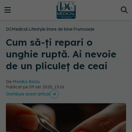
DCMedical
›
Lifestyle
›
Stare de bine
›
Frumusețe
Cum să-ți repari o
unghie ruptă. Ai nevoie
de un pliculeț de ceai
De
Monika Baciu
Publicat pe 09 ian 2025, 13:16
Distribuie acest articol