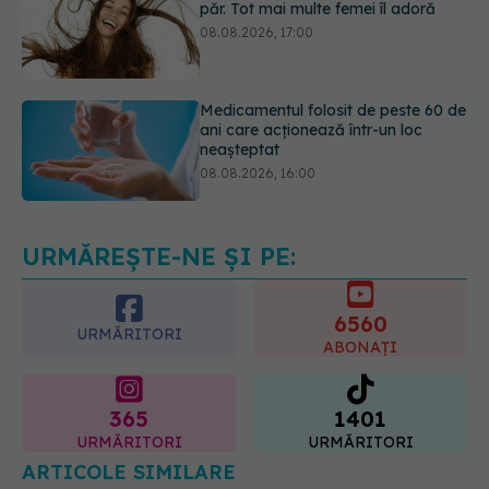
Medicamentul folosit de peste 60 de
ani care acționează într-un loc
neașteptat
08.08.2026, 16:00
Transpirații nocturne: semnul ignorat
care poate ascunde probleme
serioase de sănătate
08.08.2026, 20:00
URMĂREȘTE-NE ȘI PE:
6560
URMĂRITORI
ABONAȚI
365
1401
URMĂRITORI
URMĂRITORI
ARTICOLE SIMILARE