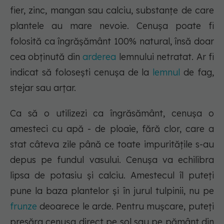
fier, zinc, mangan sau calciu, substanțe de care
plantele au mare nevoie. Cenușa poate fi
folosită ca îngrășământ 100% natural, însă doar
cea obținută din
arderea
lemnului netratat. Ar fi
indicat să folosești cenușa de la
lemnul
de fag,
stejar sau arțar.
Ca să o utilizezi ca îngrăsământ, cenușa o
amesteci cu apă - de ploaie, fără clor, care a
stat câteva zile până ce toate impuritățile s-au
depus pe fundul vasului. Cenușa va echilibra
lipsa de potasiu și calciu. Amestecul îl puteți
pune la baza plantelor și în jurul tulpinii, nu pe
frunze
deoarece le arde. Pentru mușcare, puteți
presăra cenușa direct pe sol sau pe pământ din