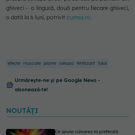
ghiveci - o lingură, două pentru fiecare ghiveci,
o dată la 6 luni, potrivit
cumsa.ro.
efecte
muscate
plante
cenusa
fertilizant
folos
Urmărește-ne și pe Google News -
abonează‑te!
NOUTĂȚI
EXCLUSIV
Cancerele care pot fi