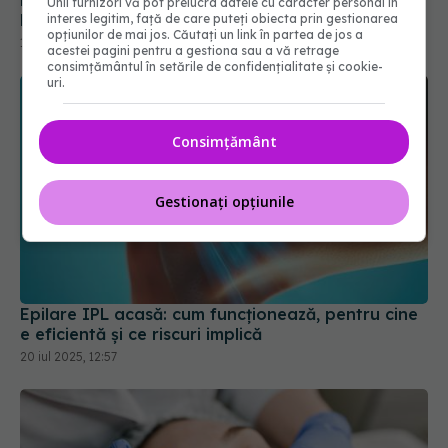
Unii furnizori vă pot prelucra datele cu caracter personal în
interes legitim, față de care puteți obiecta prin gestionarea
opțiunilor de mai jos. Căutați un link în partea de jos a
acestei pagini pentru a gestiona sau a vă retrage
consimțământul în setările de confidențialitate și cookie-
uri.
Consimțământ
Gestionați opțiunile
Epilare IPL acasă: cum funcționează, pentru cine
e eficientă și ce riscuri implică
20 iul 2025, 12:57