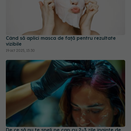
Când să aplici masca de față pentru rezultate
vizibile
19 oct 2025, 15:30
De ce să nu te speli pe cap cu 2–3 zile înainte de
vopsire. Sfaturi pentru o culoare perfectă și un
scalp sănătos
20 iul 2025, 19:58