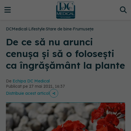
DCMedical
›
Lifestyle
›
Stare de bine
›
Frumusețe
De ce să nu arunci
cenușa și să o folosești
ca îngrășământ la plante
De
Echipa DC Medical
Publicat pe 27 mai 2021, 16:37
Distribuie acest articol