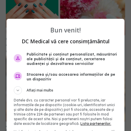
Culorile de ojă care îmbătrânesc mâinile. Ce să
eviți
Bun venit!
06 ian 2026, 10:16
DC Medical vă cere consimțământul
Publicitate și conținut personalizat, măsurători
ale publicității și de conținut, cercetarea
audienței și dezvoltarea serviciilor
Stocarea și/sau accesarea informațiilor de pe
un dispozitiv
Aflați mai multe
Datele dvs. cu caracter personal vor fi prelucrate, iar
Adevărul despre noul trend cu șabloane de
informațiile de pe dispozitiv (cookie-uri, identificatori unici
și alte date de pe dispozitiv) pot fi stocate, accesate de și
bronz. Cum o simplă modă te poate duce direct
trimise către 224 de parteneri sau pot fi folosite în mod
la cancer de piele
specific de acest site. Noi și partenerii noștri putem folosi
11 iul 2026, 20:43
date exacte de localizare geografică.
Lista partenerilor.