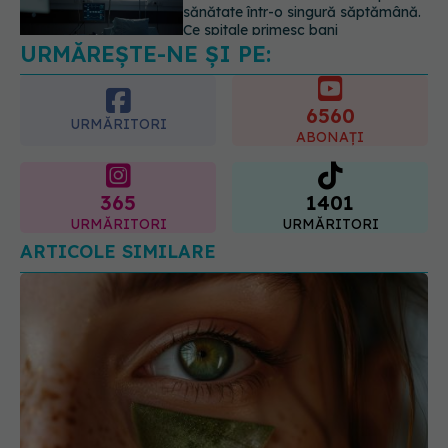
despre vârsta pe care o ai. Care
este "codul cromatic" al generațiilor
6560
07.08.2026, 21:29
URMĂRITORI
ABONAȚI
365
1401
URMĂRITORI
URMĂRITORI
ARTICOLE SIMILARE
Ceaiul verde și pielea: cum poate ajuta în acnee,