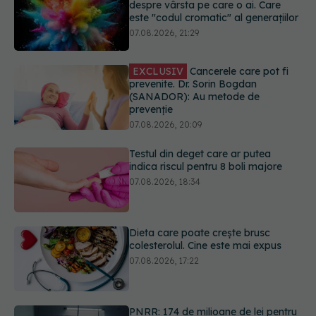
prevenite. Dr. Sorin Bogdan
(SANADOR): Au metode de
prevenție
07.08.2026, 20:09
Testul din deget care ar putea
indica riscul pentru 8 boli majore
07.08.2026, 18:34
Dieta care poate crește brusc
colesterolul. Cine este mai expus
07.08.2026, 17:22
PNRR: 174 de milioane de lei pentru
sănătate într-o singură săptămână.
Ce spitale primesc bani
07.08.2026, 16:41
URMĂREȘTE-NE ȘI PE:
Ce spune culoarea ta preferată